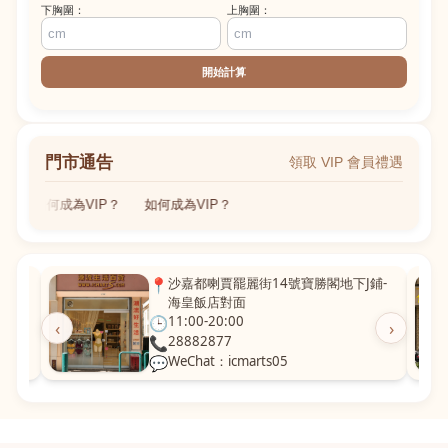
下胸圍：
上胸圍：
開始計算
門市通告
領取 VIP 會員禮遇
如何成為VIP？
如何成為VIP？
粵華廣
📍
沙嘉都喇賈罷麗街14號寶勝閣地下J鋪-
海皇飯店對面
🕒
11:00-20:00
‹
›
📞
28882877
💬
WeChat：icmarts05