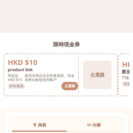
限時現金券
HKD $10
HK
product link
歡迎券
去選購
買就送
購買本商品並全部發貨後，現金
門檻 H
HKD $10
券將自動發放到帳戶
所有
所有會員
去選購
👙 內衣
🩲 內褲