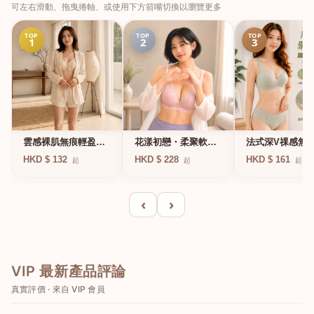
可左右滑動、拖曳捲軸、或使用下方箭嘴切換以瀏覽更多
TOP
TOP
TOP
1
2
3
法式深V祼感無
雲感裸肌無痕輕盈無
花漾初戀・柔聚軟鋼
凍軟支撐條無鋼
鋼圈內衣
圈蕾絲內衣
HKD $ 161
HKD $ 132
HKD $ 228
起
起
起
衣
‹
›
VIP 最新產品評論
真實評價 · 來自 VIP 會員