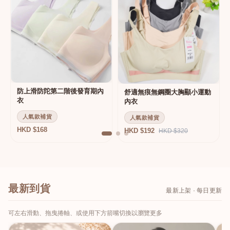
防上滑防陀第二階後發育期內
舒適無痕無鋼圈大胸顯小運動
衣
內衣
人氣款補貨
人氣款補貨
HKD $168
HKD $192
HKD $320
最新到貨
最新上架 · 每日更新
可左右滑動、拖曳捲軸、或使用下方箭嘴切換以瀏覽更多