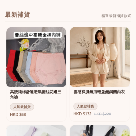
最新補貨
精選最新補貨款式
高腰純棉舒適透氣蕾絲花邊三
雲感裸肌無痕輕盈無鋼圈內衣
角褲
人氣款補貨
人氣款補貨
HKD $132
HKD $220
HKD $68