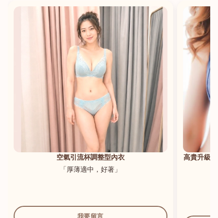
港澳中文
English
空氣引流杯調整型內衣
高貴升級新
「厚薄適中，好著」
我要留言