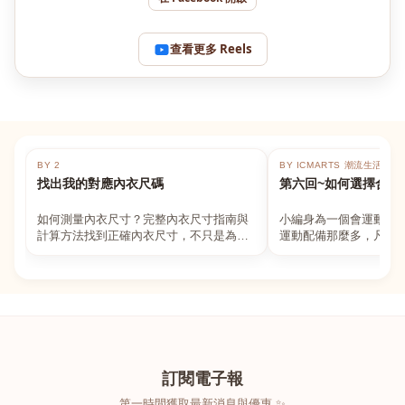
查看更多 Reels
BY 2
BY ICMARTS 潮流生活百貨
找出我的對應內衣尺碼
第六回~如何選擇合適
如何測量內衣尺寸？完整內衣尺寸指南與
小編身為一個會運動的
計算方法找到正確內衣尺寸，不只是為了
運動配備那麼多，凡舉
數字好看，而是為了長時間穿著的舒適與
動上衣，外套，內衣，
支撐。如果你...
堆！真的很多人...
訂閱電子報
第一時間獲取最新消息與優惠 ✨