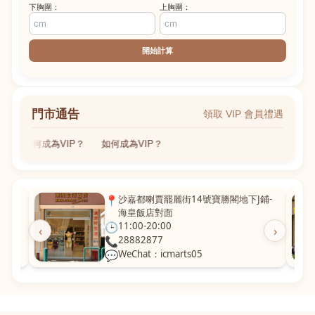
下胸圍：
上胸圍：
開始計算
門市通告
領取 VIP 會員禮遇
如何成為VIP？
如何成為VIP？
粵華廣
📍
沙嘉都喇賈罷麗街14號寶勝閣地下J鋪-
海皇飯店對面
🕒
11:00-20:00
‹
›
📞
28882877
💬
WeChat：icmarts05