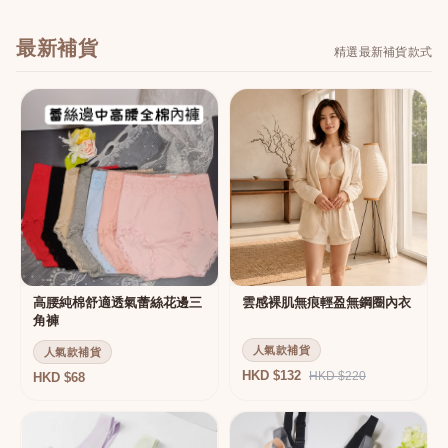
最新補貨
精選最新補貨款式
高腰純棉舒適透氣蕾絲花邊三
雲感裸肌無痕輕盈無鋼圈內衣
角褲
人氣款補貨
人氣款補貨
HKD $132
HKD $220
HKD $68