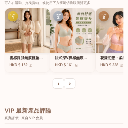
可左右滑動、拖曳捲軸、或使用下方箭嘴切換以瀏覽更多
TOP
TOP
TOP
1
2
3
法式深V祼感無痕果
雲感裸肌無痕輕盈無
花漾初戀・柔聚
凍軟支撐條無鋼圈內
鋼圈內衣
圈蕾絲內衣
HKD $ 161
HKD $ 132
HKD $ 228
起
起
起
衣
‹
›
VIP 最新產品評論
真實評價 · 來自 VIP 會員