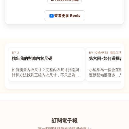
查看更多 Reels
BY 2
BY ICMARTS 潮流生活百貨
找出我的對應內衣尺碼
第六回~如何選擇合適
如何測量內衣尺寸？完整內衣尺寸指南與
小編身為一個會運動的
計算方法找到正確內衣尺寸，不只是為了
運動配備那麼多，凡舉
數字好看，而是為了長時間穿著的舒適與
動上衣，外套，內衣，
支撐。如果你...
堆！真的很多人...
訂閱電子報
第一時間獲取最新消息與優惠 ✨