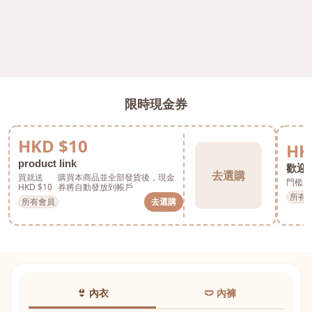
限時現金券
HKD $10
HK
product link
歡迎券
去選購
買就送
購買本商品並全部發貨後，現金
門檻 H
HKD $10
券將自動發放到帳戶
所有
所有會員
去選購
👙 內衣
🩲 內褲