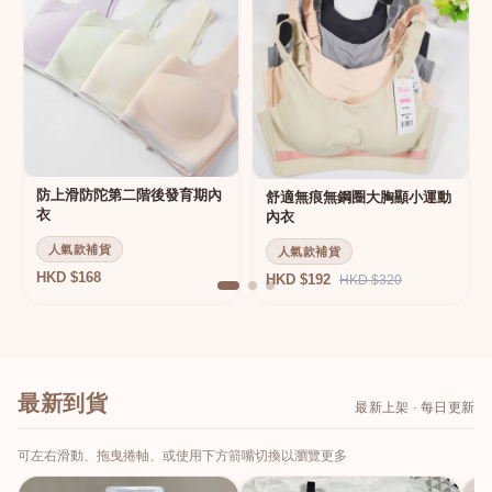
防上滑防陀第二階後發育期內
舒適無痕無鋼圈大胸顯小運動
衣
內衣
人氣款補貨
人氣款補貨
HKD $168
HKD $192
HKD $320
最新到貨
最新上架 · 每日更新
可左右滑動、拖曳捲軸、或使用下方箭嘴切換以瀏覽更多