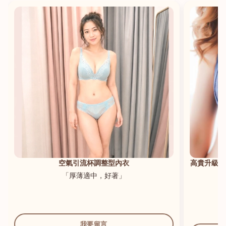
港澳中文
English
空氣引流杯調整型內衣
高貴升級新
「厚薄適中，好著」
我要留言