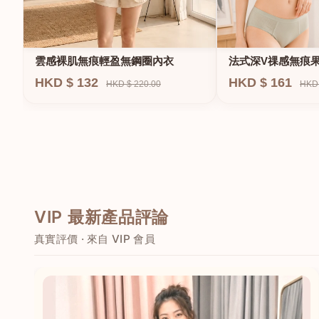
法式深V祼感無痕
雲感裸肌無痕輕盈無鋼圈內衣
圈內衣
HKD $ 161
HKD $ 132
HKD 
HKD $ 220.00
VIP 最新產品評論
真實評價 · 來自 VIP 會員