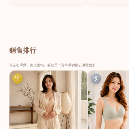
銷售排行
可左右滑動、拖曳捲軸、或使用下方箭嘴切換以瀏覽更多
TOP
TOP
1
2