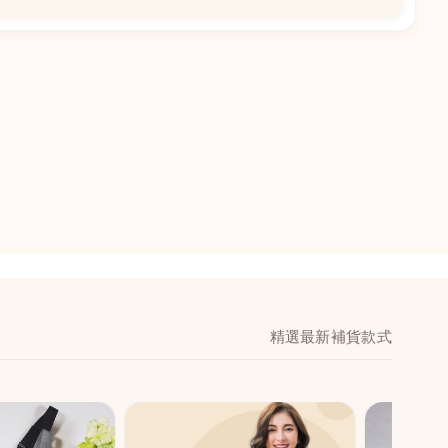
📍
閣地下J鋪-海皇
澳門黑沙環馬場大馬
舖 (萬寧隔離)
🕒
11:00-20:00
📞
28474006
💬
WeChat：icmarts0
精選最新補貨款式