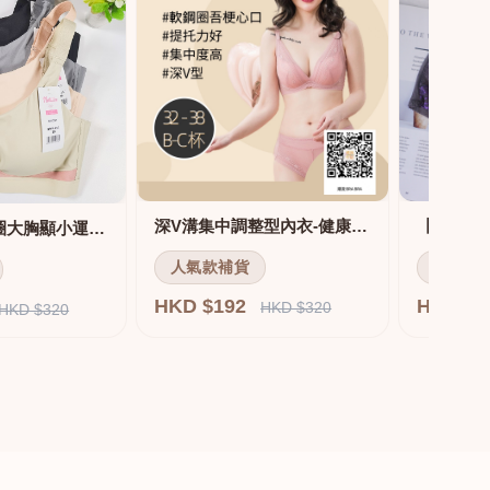
深V溝集中調整型內衣-健康軟鋼圈
舒適無痕無鋼圈大胸顯小運動內衣
人氣款補貨
人氣款
HKD $192
HKD $
HKD $320
HKD $320