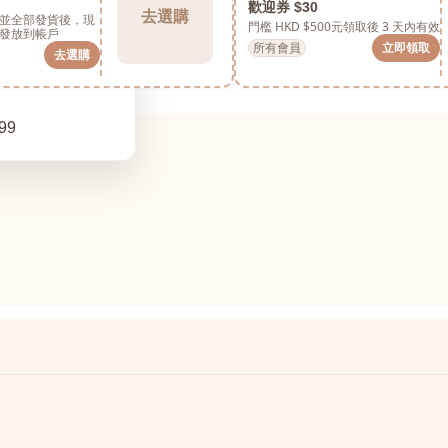
歡迎券 $30
去選購
並全部發貨後，現
門檻 HKD $500元
領取後 3 天內有效
發放到帳戶
所有會員
立即領取
去選購
99