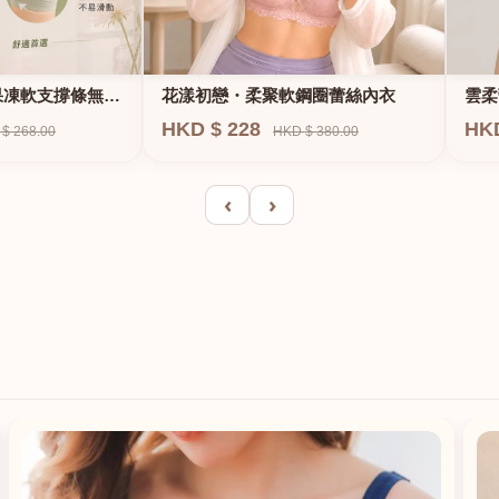
果凍軟支撐條無鋼
花漾初戀・柔聚軟鋼圈蕾絲內衣
雲柔
HKD $ 228
HK
$ 268.00
HKD $ 380.00
‹
›