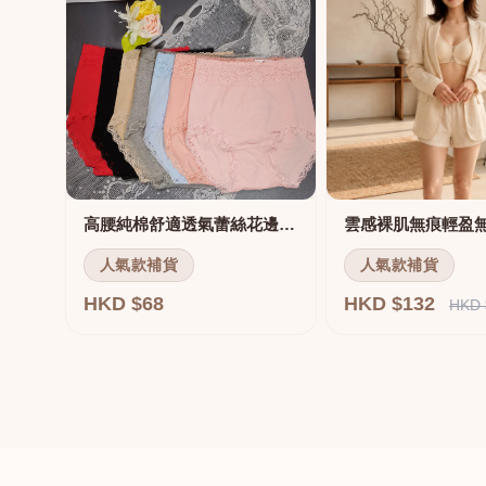
高腰純棉舒適透氣蕾絲花邊三角褲
雲感裸肌無痕輕盈
人氣款補貨
人氣款補貨
HKD $68
HKD $132
HKD 