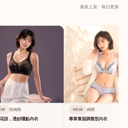
最新上架 · 每日更新
EW
NEW
無鋼圈
鋼圈
花語，透紗隱點內衣
專業養脂調整型內衣