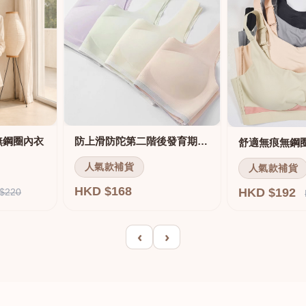
無鋼圈內衣
防上滑防陀第二階後發育期內衣
人氣款補貨
人氣款補貨
HKD $168
HKD $192
$220
‹
›