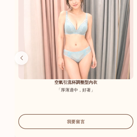
（內
空氣引流杯調整型內衣
「厚薄適中，好著」
我要留言