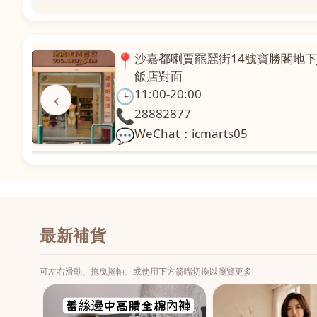
📍
澳門啤利喇街121號珍興樓L1舖
面
🕒
11:00-20:00
‹
📞
28331971
💬
WeChat：icmarts02
最新補貨
可左右滑動、拖曳捲軸、或使用下方箭嘴切換以瀏覽更多