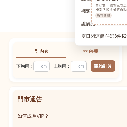
買就送
購買本商品
HKD $10
金券將自動
襪類
所有會員
護膚品
夏日閃涼價 任選3件$2
👙 內衣
🩲 內褲
開始計算
下胸圍：
上胸圍：
門市通告
如何成為VIP？
如何成為VIP？