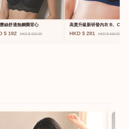
蕾絲舒適無鋼圈背心
高貴升級新研發內衣 B、C、D
E、F專業養脂術系列
D $ 192
HKD $ 281
HKD $ 320.00
HKD $ 468.00