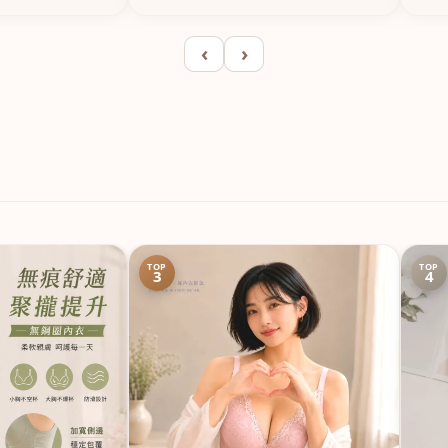
‹
›
TOP
TOP
3
4