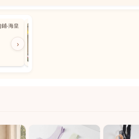
📍
 粵華廣場對
沙嘉都喇賈罷麗街14號寶勝
飯店對面
🕒
11:00-20:00
›
📞
28882877
💬
WeChat：icmarts05