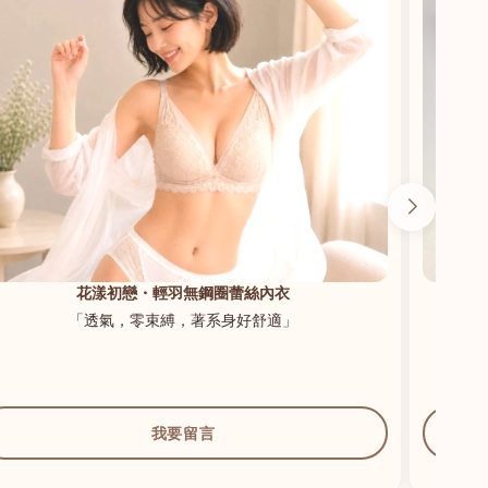
花漾初戀・輕羽無鋼圈蕾絲內衣
「透氣，零束縛，著系身好舒適」
我要留言