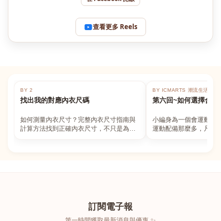
查看更多 Reels
BY 2
BY ICMARTS 潮流生活百貨
找出我的對應內衣尺碼
第六回~如何選擇合適
如何測量內衣尺寸？完整內衣尺寸指南與
小編身為一個會運動的
計算方法找到正確內衣尺寸，不只是為了
運動配備那麼多，凡舉
數字好看，而是為了長時間穿著的舒適與
動上衣，外套，內衣，
支撐。如果你...
堆！真的很多人...
訂閱電子報
第一時間獲取最新消息與優惠 ✨