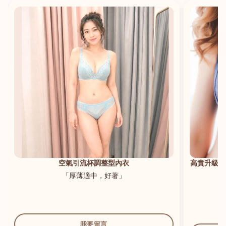
港澳中文
English
空氣引流杯調整型內衣
高貴升級新研發內衣 B
「厚薄適中，好著」
「著到胸型好
我要留言