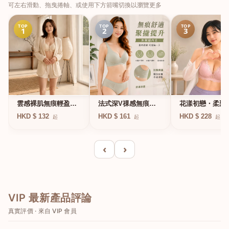
可左右滑動、拖曳捲軸、或使用下方箭嘴切換以瀏覽更多
TOP
TOP
TOP
1
2
3
法式深V祼感無痕果
雲感裸肌無痕輕盈無
花漾初戀・柔聚
凍軟支撐條無鋼圈內
鋼圈內衣
圈蕾絲內衣
HKD $ 161
HKD $ 132
HKD $ 228
起
起
起
衣
‹
›
VIP 最新產品評論
真實評價 · 來自 VIP 會員