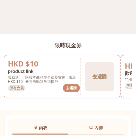
限時現金券
HKD $10
HK
product link
歡迎券
去選購
買就送
購買本商品並全部發貨後，現金
門檻 H
HKD $10
券將自動發放到帳戶
所有
所有會員
去選購
👙 內衣
🩲 內褲