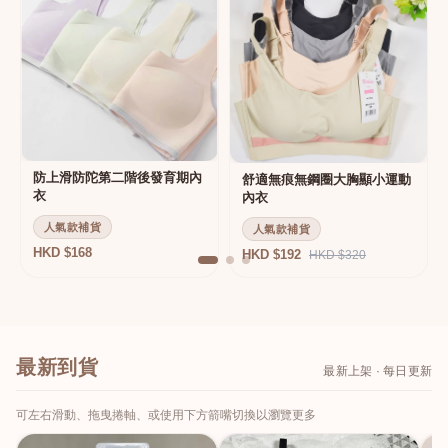
防上滑防陀第二階後發育期內
舒適無痕無鋼圈大胸顯小運動
衣
內衣
人氣款補貨
人氣款補貨
HKD $168
HKD $192
HKD $320
最新到貨
最新上架 · 每日更新
可左右滑動、拖曳捲軸、或使用下方箭嘴切換以瀏覽更多