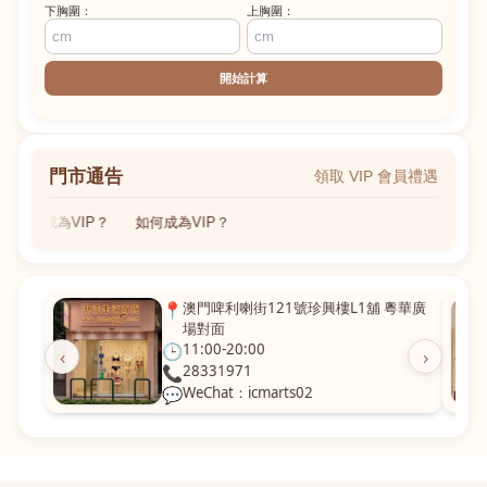
下胸圍：
上胸圍：
開始計算
門市通告
領取 VIP 會員禮遇
如何成為VIP？
如何成為VIP？
📍
澳門啤利喇街121號珍興樓L1舖 粵華廣
場對面
🕒
11:00-20:00
‹
›
📞
28331971
💬
WeChat：icmarts02