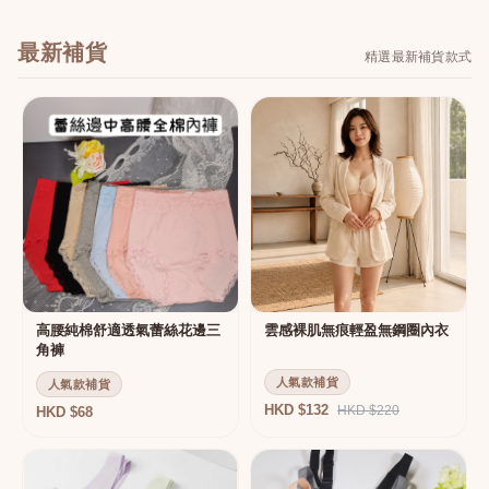
最新補貨
精選最新補貨款式
高腰純棉舒適透氣蕾絲花邊三
雲感裸肌無痕輕盈無鋼圈內衣
角褲
人氣款補貨
人氣款補貨
HKD $132
HKD $220
HKD $68