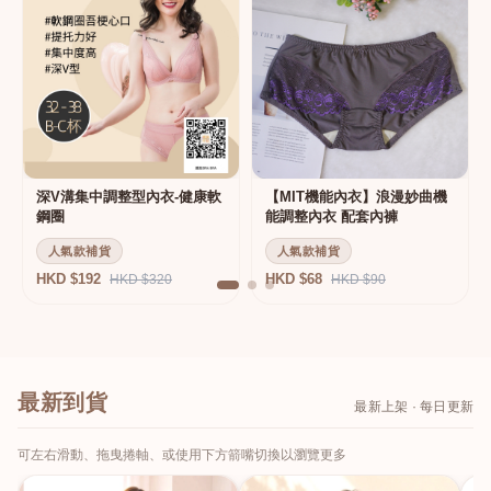
深V溝集中調整型內衣-健康軟
【MIT機能內衣】浪漫妙曲機
鋼圈
能調整內衣 配套內褲
人氣款補貨
人氣款補貨
HKD $192
HKD $68
HKD $320
HKD $90
最新到貨
最新上架 · 每日更新
可左右滑動、拖曳捲軸、或使用下方箭嘴切換以瀏覽更多