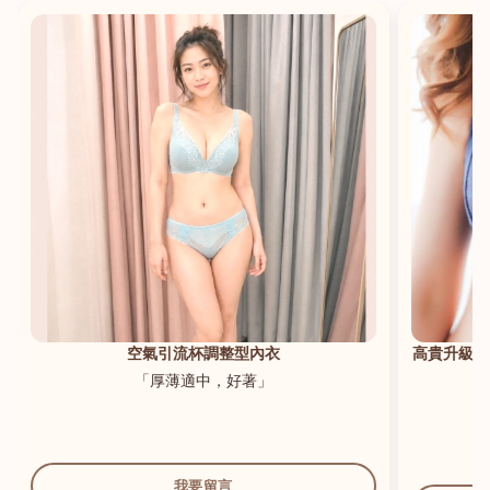
港澳中文
English
空氣引流杯調整型內衣
高貴升級新
「厚薄適中，好著」
我要留言