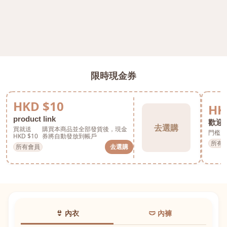
限時現金券
HKD $10
HK
product link
歡迎券
去選購
買就送
購買本商品並全部發貨後，現金
門檻 H
HKD $10
券將自動發放到帳戶
所有
所有會員
去選購
👙 內衣
🩲 內褲