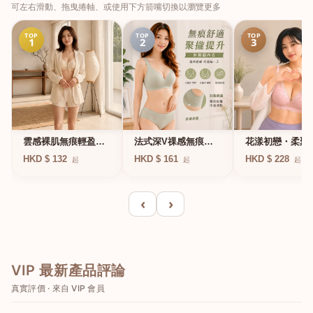
可左右滑動、拖曳捲軸、或使用下方箭嘴切換以瀏覽更多
TOP
TOP
TOP
1
2
3
法式深V祼感無痕果
雲感裸肌無痕輕盈無
花漾初戀・柔聚
凍軟支撐條無鋼圈內
鋼圈內衣
圈蕾絲內衣
HKD $ 161
HKD $ 132
HKD $ 228
起
起
起
衣
‹
›
VIP 最新產品評論
真實評價 · 來自 VIP 會員