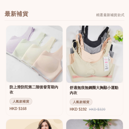
最新補貨
精選最新補貨款式
防上滑防陀第二階後發育期內
舒適無痕無鋼圈大胸顯小運動
衣
內衣
人氣款補貨
人氣款補貨
HKD $168
HKD $192
HKD $320