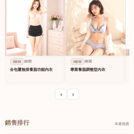
鋼圈
鋼圈
NEW
NEW
全包覆無痕養脂功能內衣
專業養脂調整型內衣
‹
›
銷售排行
本週熱賣