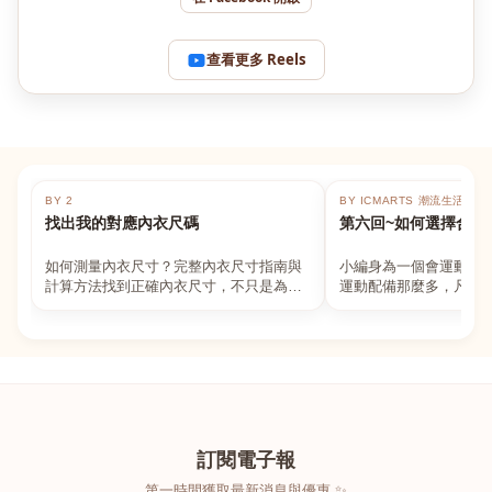
查看更多 Reels
BY 2
BY ICMARTS 潮流生活百貨
找出我的對應內衣尺碼
第六回~如何選擇合適
如何測量內衣尺寸？完整內衣尺寸指南與
小編身為一個會運動的
計算方法找到正確內衣尺寸，不只是為了
運動配備那麼多，凡舉
數字好看，而是為了長時間穿著的舒適與
動上衣，外套，內衣，
支撐。如果你...
堆！真的很多人...
訂閱電子報
第一時間獲取最新消息與優惠 ✨