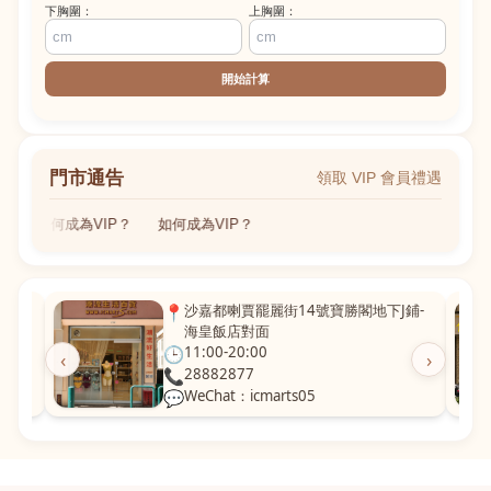
下胸圍：
上胸圍：
開始計算
門市通告
領取 VIP 會員禮遇
如何成為VIP？
如何成為VIP？
粵華廣
📍
沙嘉都喇賈罷麗街14號寶勝閣地下J鋪-
海皇飯店對面
🕒
11:00-20:00
‹
›
📞
28882877
💬
WeChat：icmarts05