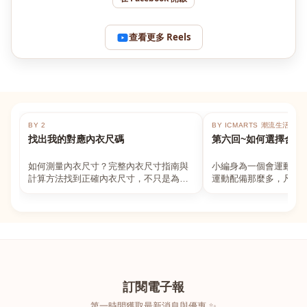
查看更多 Reels
BY 2
BY ICMARTS 潮流生活百貨
找出我的對應內衣尺碼
第六回~如何選擇合適
如何測量內衣尺寸？完整內衣尺寸指南與
小編身為一個會運動的
計算方法找到正確內衣尺寸，不只是為了
運動配備那麼多，凡舉
數字好看，而是為了長時間穿著的舒適與
動上衣，外套，內衣，
支撐。如果你...
堆！真的很多人...
訂閱電子報
第一時間獲取最新消息與優惠 ✨