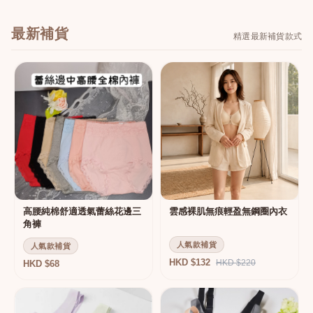
最新補貨
精選最新補貨款式
高腰純棉舒適透氣蕾絲花邊三
雲感裸肌無痕輕盈無鋼圈內衣
角褲
人氣款補貨
人氣款補貨
HKD $132
HKD $220
HKD $68