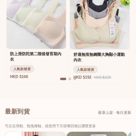
防上滑防陀第二階後發育期內
舒適無痕無鋼圈大胸顯小運動
衣
內衣
人氣款補貨
人氣款補貨
HKD $168
HKD $192
HKD $320
最新到貨
最新上架 · 每日更新
可左右滑動、拖曳捲軸、或使用下方箭嘴切換以瀏覽更多