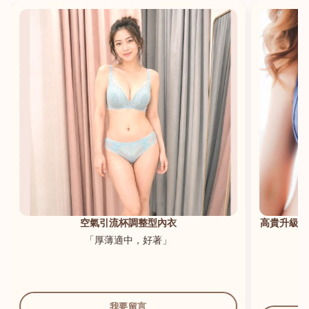
港澳中文
English
空氣引流杯調整型內衣
高貴升級新
「厚薄適中，好著」
我要留言