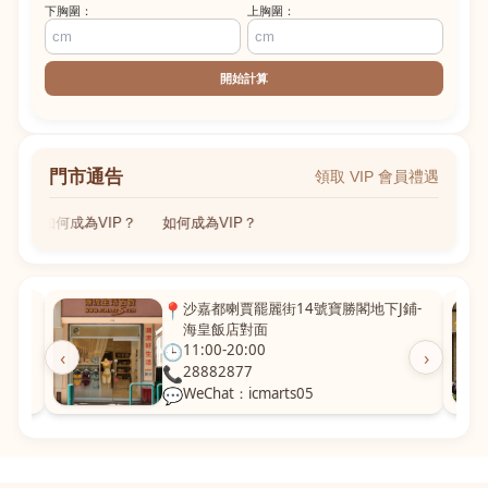
下胸圍：
上胸圍：
開始計算
門市通告
領取 VIP 會員禮遇
如何成為VIP？
如何成為VIP？
粵華廣
📍
沙嘉都喇賈罷麗街14號寶勝閣地下J鋪-
海皇飯店對面
🕒
11:00-20:00
‹
›
📞
28882877
💬
WeChat：icmarts05