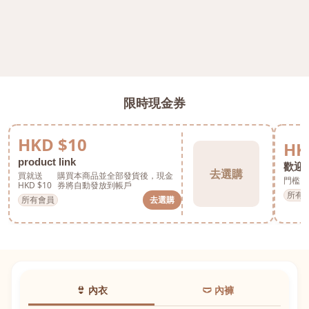
限時現金券
HKD $10
HK
product link
歡迎券
去選購
買就送
購買本商品並全部發貨後，現金
門檻 H
HKD $10
券將自動發放到帳戶
所有
所有會員
去選購
👙 內衣
🩲 內褲