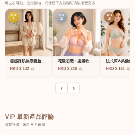
可左右滑動、拖曳捲軸、或使用下方箭嘴切換以瀏覽更多
TOP
TOP
TOP
1
2
3
法式深V祼感無
雲感裸肌無痕輕盈無
花漾初戀・柔聚軟鋼
凍軟支撐條無鋼
鋼圈內衣
圈蕾絲內衣
HKD $ 161
HKD $ 132
HKD $ 228
起
起
起
衣
‹
›
VIP 最新產品評論
真實評價 · 來自 VIP 會員