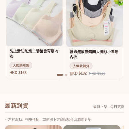
防上滑防陀第二階後發育期內
舒適無痕無鋼圈大胸顯小運動
衣
內衣
人氣款補貨
人氣款補貨
HKD $168
HKD $192
HKD $320
最新到貨
最新上架 · 每日更新
可左右滑動、拖曳捲軸、或使用下方箭嘴切換以瀏覽更多