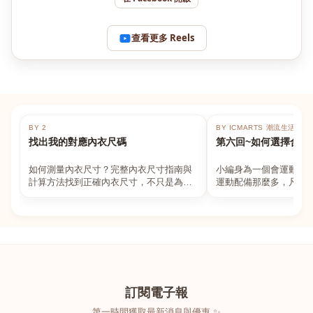
查看更多 Reels
BY 2
BY ICMARTS 潮流生活百貨
找出我的對應內衣尺碼
第六回~如何選擇合適
如何測量內衣尺寸？完整內衣尺寸指南與
小編身為一個會運動的
計算方法找到正確內衣尺寸，不只是為了
運動配備那麼多，凡舉
數字好看，而是為了長時間穿著的舒適與
動上衣，外套，內衣，
支撐。如果你...
堆！真的很多人...
訂閱電子報
第一時間獲取最新消息與優惠 ✨