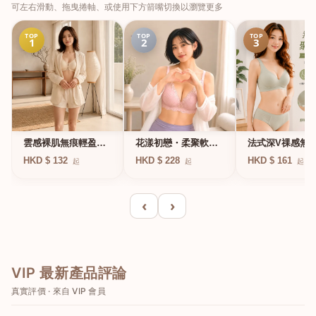
可左右滑動、拖曳捲軸、或使用下方箭嘴切換以瀏覽更多
TOP
TOP
TOP
1
2
3
法式深V祼感無
雲感裸肌無痕輕盈無
花漾初戀・柔聚軟鋼
凍軟支撐條無鋼
鋼圈內衣
圈蕾絲內衣
HKD $ 161
HKD $ 132
HKD $ 228
起
起
起
衣
‹
›
VIP 最新產品評論
真實評價 · 來自 VIP 會員