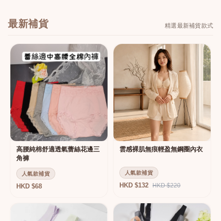
最新補貨
精選最新補貨款式
高腰純棉舒適透氣蕾絲花邊三
雲感裸肌無痕輕盈無鋼圈內衣
角褲
人氣款補貨
人氣款補貨
HKD $132
HKD $220
HKD $68