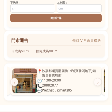
下胸圍：
上胸圍：
開始計算
門市通告
領取 VIP 會員禮遇
如何成為VIP？
如何成為VIP？
粵華廣
📍
沙嘉都喇賈罷麗街14號寶勝閣地下J鋪-
海皇飯店對面
🕒
11:00-20:00
‹
›
📞
28882877
💬
WeChat：icmarts05