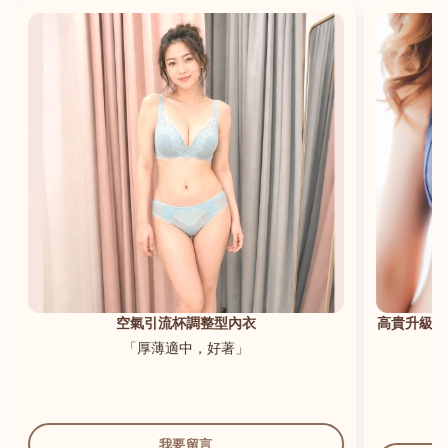
港澳中文
English
空氣引流杯調整型內衣
高貴升級新
「厚薄適中，好著」
我要留言