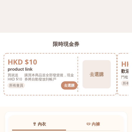
限時現金券
HKD $10
HK
product link
歡迎券
去選購
買就送
購買本商品並全部發貨後，現金
門檻 H
HKD $10
券將自動發放到帳戶
所有
所有會員
去選購
👙 內衣
🩲 內褲