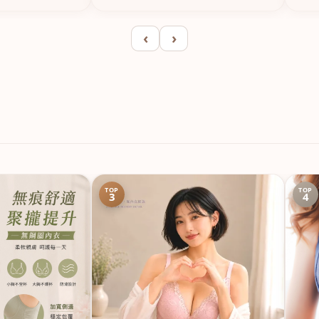
‹
›
TOP
TOP
3
4