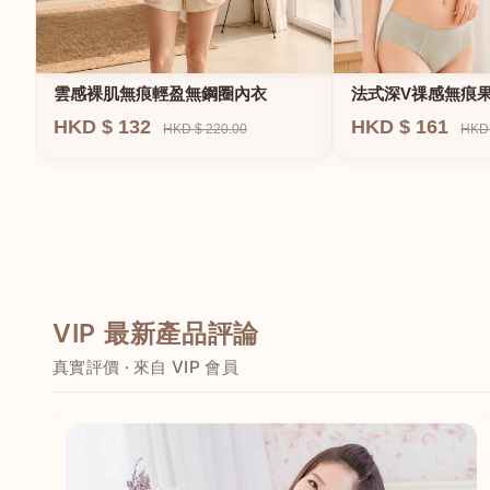
法式深V祼感無痕
雲感裸肌無痕輕盈無鋼圈內衣
圈內衣
HKD $ 161
HKD $ 132
HKD 
HKD $ 220.00
VIP 最新產品評論
真實評價 · 來自 VIP 會員