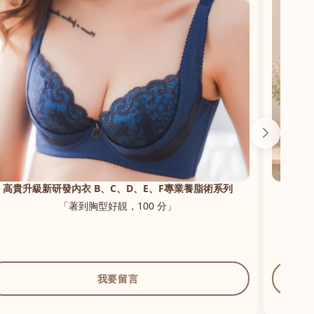
花漾初戀・輕羽無鋼圈蕾絲內衣
「透氣，零束縛，著系身好舒適」
我要留言