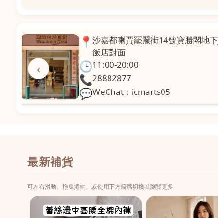
📍
場對
沙嘉都喇賈罷麗街14號寶勝閣地下
飯店對面
🕒
11:00-20:00
‹
📞
28882877
💬
WeChat：icmarts05
最新補貨
可左右滑動、拖曳捲軸、或使用下方箭嘴切換以瀏覽更多