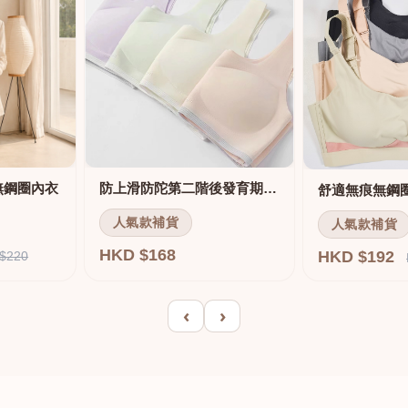
無鋼圈內衣
防上滑防陀第二階後發育期內衣
人氣款補貨
人氣款補貨
HKD $168
HKD $192
$220
‹
›