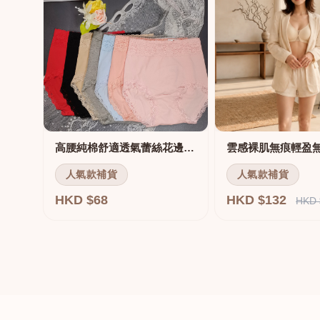
高腰純棉舒適透氣蕾絲花邊三角褲
雲感裸肌無痕輕盈
人氣款補貨
人氣款補貨
HKD $68
HKD $132
HKD 