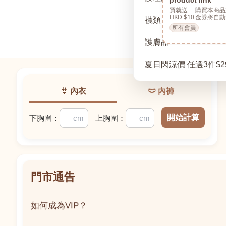
買就送
購買本商品
HKD $10
金券將自動
襪類
所有會員
護膚品
夏日閃涼價 任選3件$2
👙 內衣
🩲 內褲
開始計算
下胸圍：
上胸圍：
門市通告
如何成為VIP？
如何成為VIP？