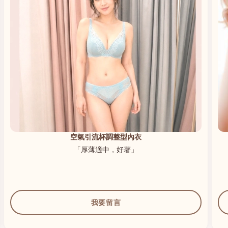
高貴升級新研發內衣 B、C、D、E、F專業養脂術系列
「著到胸型好靚，100 分」
我要留言