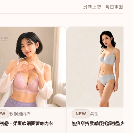
最新上架 · 每日更新
EW
NEW
軟鋼圈內衣
鋼圈
初戀・柔聚軟鋼圈蕾絲內衣
無痕穿搭雲感輕托調整型內衣