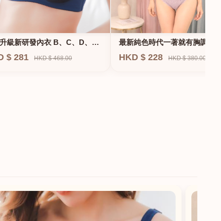
升級新研發內衣 B、C、D、
最新純色時代一著就有胸調整
F專業養脂術系列
衣-專治小胸 蝴蝶肌位矯正型內
D $ 281
HKD $ 228
HKD $ 468.00
HKD $ 380.00