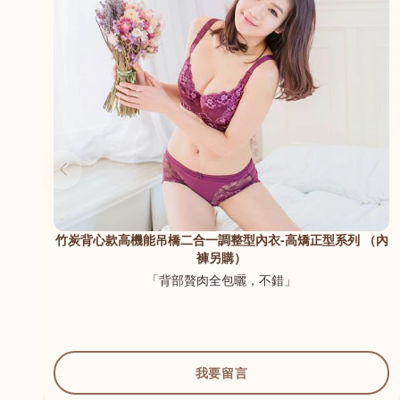
（內
空氣引流杯調整型內衣
「厚薄適中，好著」
我要留言