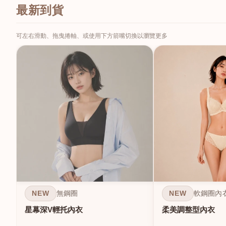
最新到貨
可左右滑動、拖曳捲軸、或使用下方箭嘴切換以瀏覽更多
NEW
NEW
無鋼圈
軟鋼圈內
星幕深V輕托內衣
柔美調整型內衣