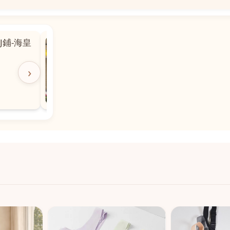
📍
J鋪-海皇
澳門黑沙環馬場大馬路廣福
舖 (萬寧隔離)
🕒
11:00-20:00
›
📞
28474006
💬
WeChat：icmarts03