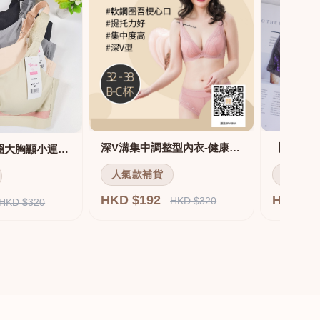
深V溝集中調整型內衣-健康軟鋼圈
舒適無痕無鋼圈大胸顯小運動內衣
人氣款補貨
人氣款
HKD $192
HKD $
HKD $320
HKD $320