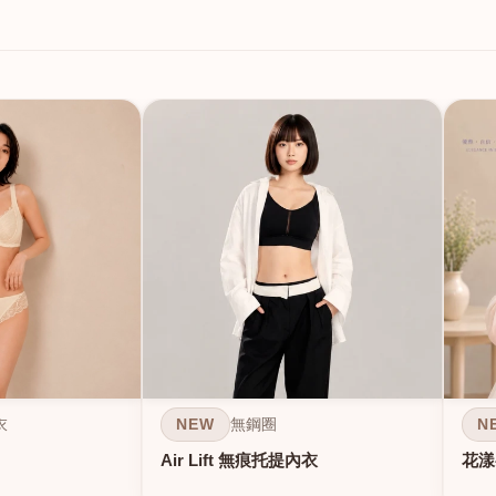
NEW
N
衣
無鋼圈
Air Lift 無痕托提內衣
花漾