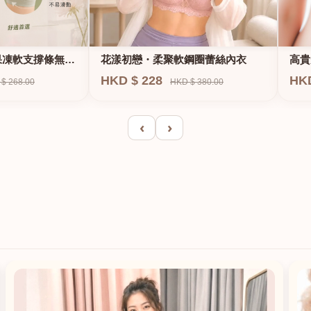
果凍軟支撐條無鋼
花漾初戀・柔聚軟鋼圈蕾絲內衣
高貴
E、
HKD $ 228
HK
$ 268.00
HKD $ 380.00
‹
›