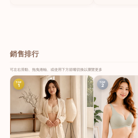
銷售排行
可左右滑動、拖曳捲軸、或使用下方箭嘴切換以瀏覽更多
TOP
TOP
1
2