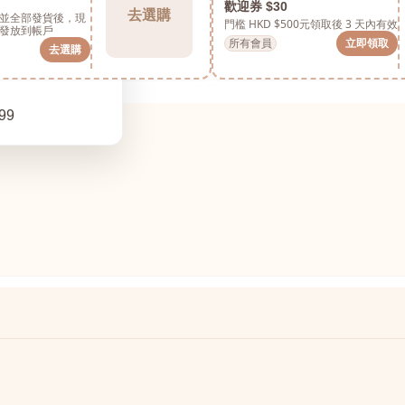
歡迎券 $30
去選購
並全部發貨後，現
門檻 HKD $500元
領取後 3 天內有效
發放到帳戶
所有會員
立即領取
去選購
99