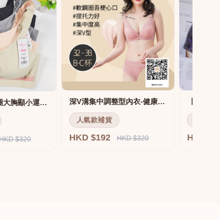
深V溝集中調整型內衣-健康軟鋼圈
舒適無痕無鋼圈大胸顯小運動內衣
人氣款補貨
人氣款
HKD $192
HKD $
HKD $320
HKD $320