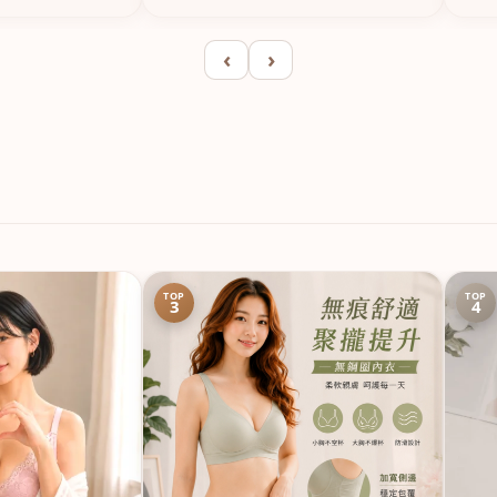
‹
›
TOP
TOP
3
4