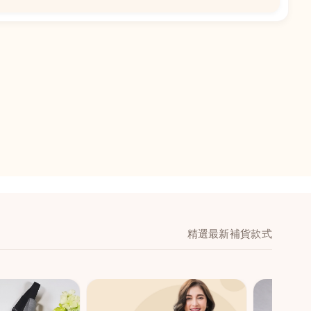
📍
閣地下J鋪-海皇
澳門黑沙環馬場大馬
舖 (萬寧隔離)
🕒
11:00-20:00
📞
28474006
💬
WeChat：icmarts0
精選最新補貨款式