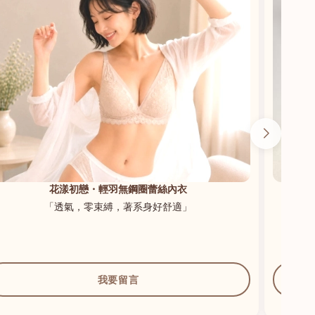
花漾初戀・輕羽無鋼圈蕾絲內衣
「透氣，零束縛，著系身好舒適」
我要留言