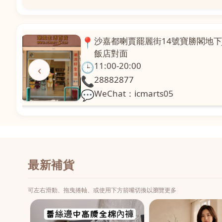
📍
澳門啤利喇街121號珍興樓L1舖
面
🕒
11:00-20:00
‹
📞
28331971
💬
WeChat：icmarts02
最新補貨
可左右滑動、拖曳捲軸、或使用下方箭嘴切換以瀏覽更多