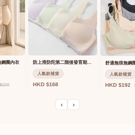
無鋼圈內衣
防上滑防陀第二階後發育期內衣
人氣款補貨
人氣款補貨
HKD $168
HKD $192
$220
‹
›