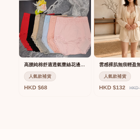
高腰純棉舒適透氣蕾絲花邊三角褲
雲感裸肌無痕輕盈
人氣款補貨
人氣款補貨
HKD $68
HKD $132
HKD 