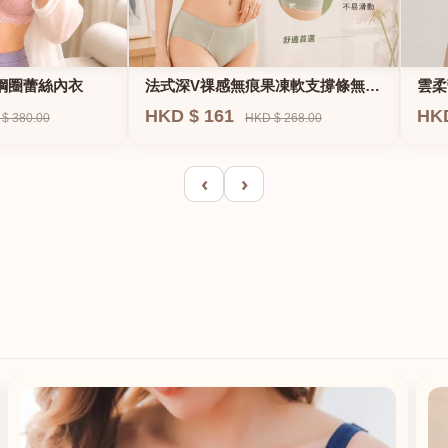
法式深V祼感無痕果凍軟支撐條無鋼
鋼圈蕾絲內衣
雲柔
圈內衣
HKD $ 161
HK
HKD $ 268.00
$ 380.00
‹
›