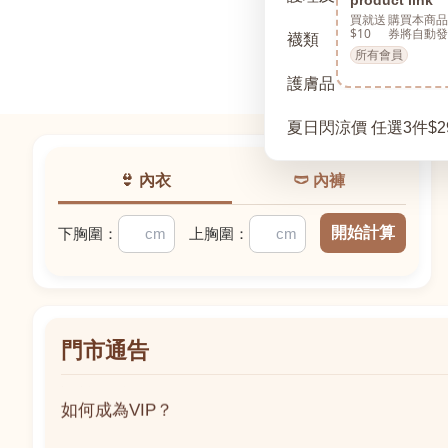
買就送
購買本商品
$10
券將自動發
襪類
所有會員
護膚品
夏日閃涼價 任選3件$2
👙 內衣
🩲 內褲
開始計算
下胸圍：
上胸圍：
門市通告
如何成為VIP？
如何成為VIP？