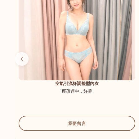
（內
空氣引流杯調整型內衣
「厚薄適中，好著」
我要留言