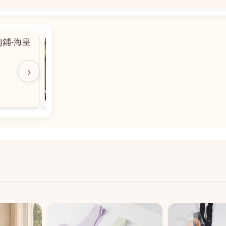
📍
 粵華廣場對
沙嘉都喇賈罷麗街14號寶勝
飯店對面
🕒
11:00-20:00
›
📞
28882877
💬
WeChat：icmarts05