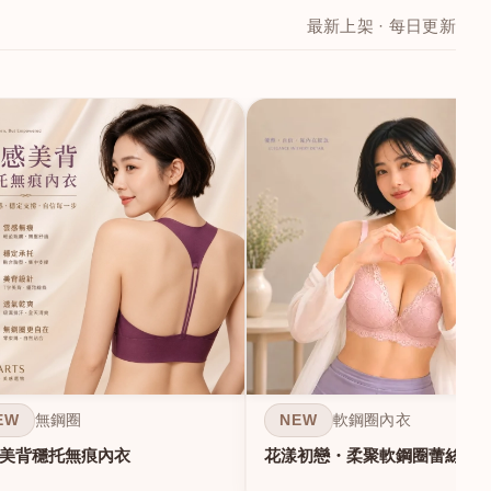
最新上架 · 每日更新
EW
NEW
無鋼圈
軟鋼圈內衣
美背穩托無痕內衣
花漾初戀・柔聚軟鋼圈蕾絲內