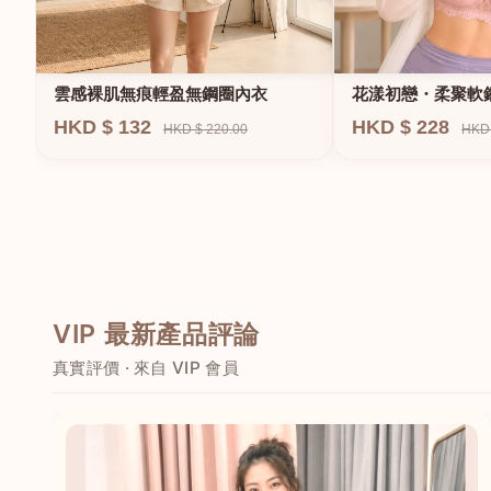
雲感裸肌無痕輕盈無鋼圈內衣
花漾初戀・柔聚軟
HKD $ 132
HKD $ 228
HKD $ 220.00
HKD 
VIP 最新產品評論
真實評價 · 來自 VIP 會員