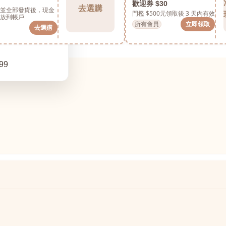
歡迎券 $30
去選購
並全部發貨後，現金
門檻 $500元
領取後 3 天內有效
放到帳戶
所有會員
立即領取
去選購
99