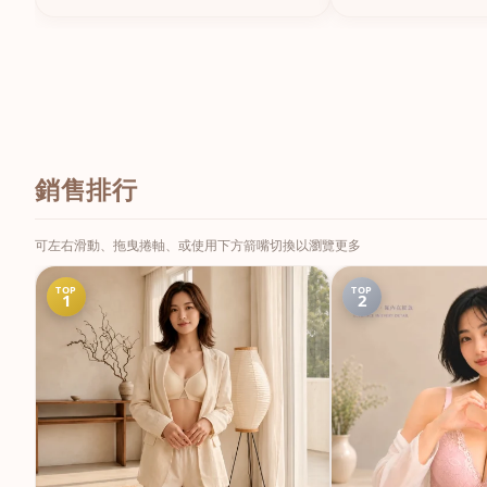
銷售排行
可左右滑動、拖曳捲軸、或使用下方箭嘴切換以瀏覽更多
TOP
TOP
1
2