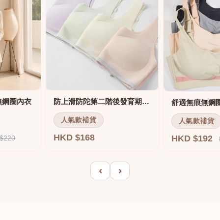
無鋼圈內衣
防上滑防陀第二階後發育期內衣
人氣款補貨
人氣款補貨
HKD $168
HKD $192
$220
‹
›