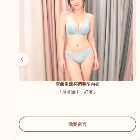
（內
空氣引流杯調整型內衣
「厚薄適中，好著」
我要留言