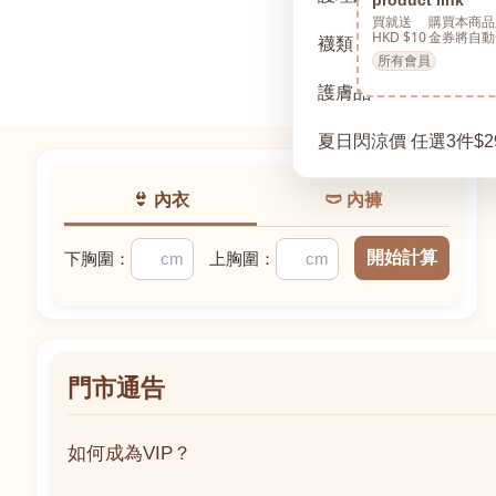
買就送
購買本商品
HKD $10
金券將自動
襪類
所有會員
護膚品
夏日閃涼價 任選3件$2
👙 內衣
🩲 內褲
開始計算
下胸圍：
上胸圍：
門市通告
如何成為VIP？
如何成為VIP？