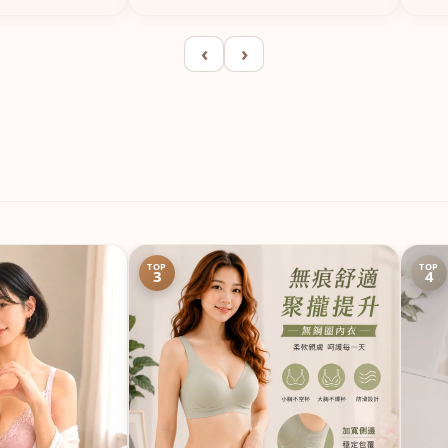
‹
›
TOP
TOP
3
4