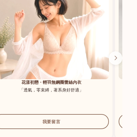
花漾初戀・輕羽無鋼圈蕾絲內衣
「透氣，零束縛，著系身好舒適」
我要留言