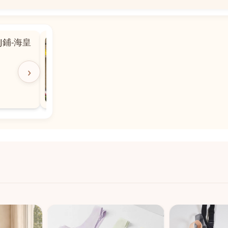
📍
 粵華廣場對
沙嘉都喇賈罷麗街14號寶勝
飯店對面
🕒
11:00-20:00
›
📞
28882877
💬
WeChat：icmarts05