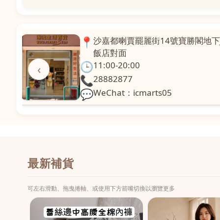
📍
澳門啤利喇街121號珍興樓L1舖
面
🕒
11:00-20:00
‹
📞
28331971
💬
WeChat：icmarts02
最新補貨
可左右滑動、拖曳捲軸、或使用下方箭嘴切換以瀏覽更多