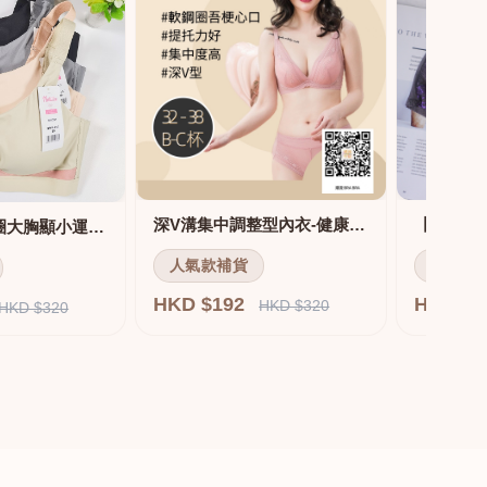
深V溝集中調整型內衣-健康軟鋼圈
舒適無痕無鋼圈大胸顯小運動內衣
人氣款補貨
人氣款
HKD $192
HKD $
HKD $320
HKD $320