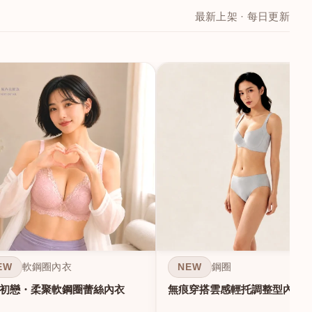
最新上架 · 每日更新
EW
NEW
軟鋼圈內衣
鋼圈
初戀・柔聚軟鋼圈蕾絲內衣
無痕穿搭雲感輕托調整型內衣