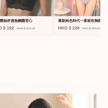
蕾絲舒適無鋼圈背心
最新純色時代一著就有胸調整
衣-專治小胸 蝴蝶肌位矯正型內
D $ 192
HKD $ 228
HKD $ 320.00
HKD $ 380.00