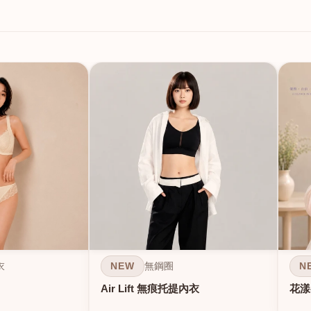
NEW
N
衣
無鋼圈
Air Lift 無痕托提內衣
花漾