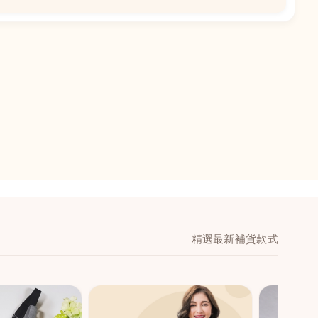
📍
閣地下J鋪-海皇
澳門黑沙環馬場大馬
舖 (萬寧隔離)
🕒
11:00-20:00
📞
28474006
💬
WeChat：icmarts0
精選最新補貨款式