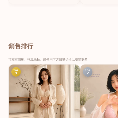
銷售排行
可左右滑動、拖曳捲軸、或使用下方箭嘴切換以瀏覽更多
TOP
TOP
1
2