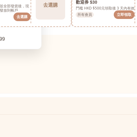
歡迎券 $30
去選購
並全部發貨後，現
門檻 HKD $500元
領取後 3 天內有效
發放到帳戶
所有會員
立即領取
去選購
99