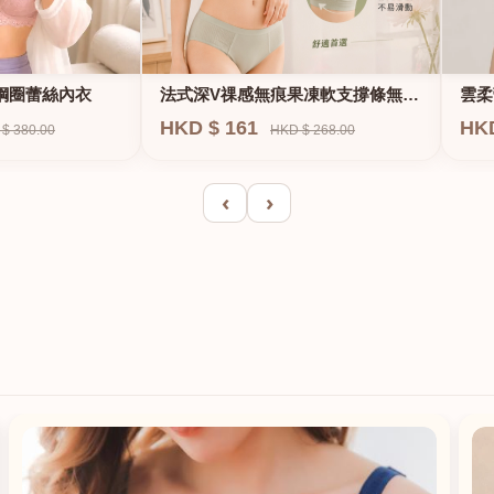
法式深V祼感無痕果凍軟支撐條無鋼
鋼圈蕾絲內衣
雲柔
圈內衣
HKD $ 161
HK
HKD $ 268.00
$ 380.00
‹
›