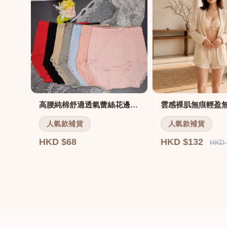
高腰純棉舒適透氣蕾絲花邊三角褲
雲感裸肌無痕輕盈
人氣款補貨
人氣款補貨
HKD $68
HKD $132
HKD 