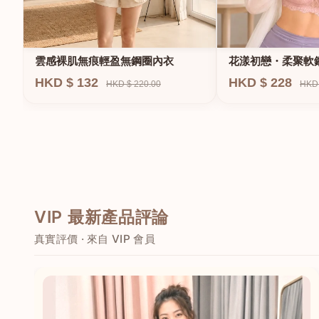
雲感裸肌無痕輕盈無鋼圈內衣
花漾初戀・柔聚軟
HKD $ 132
HKD $ 228
HKD $ 220.00
HKD 
VIP 最新產品評論
真實評價 · 來自 VIP 會員