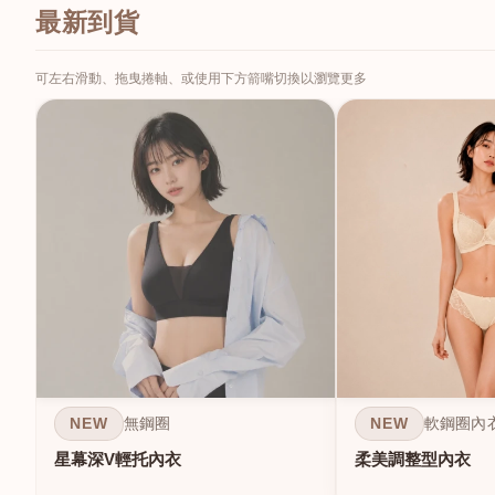
最新到貨
可左右滑動、拖曳捲軸、或使用下方箭嘴切換以瀏覽更多
NEW
NEW
無鋼圈
軟鋼圈內
星幕深V輕托內衣
柔美調整型內衣