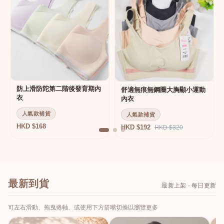
防上滑防陀第二階後發育期內
舒適無痕無鋼圈大胸顯小運動
衣
內衣
人氣款補貨
人氣款補貨
HKD $168
HKD $192
HKD $320
最新到貨
最新上架 · 每日更新
可左右滑動、拖曳捲軸、或使用下方箭嘴切換以瀏覽更多