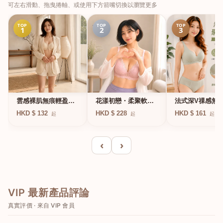
可左右滑動、拖曳捲軸、或使用下方箭嘴切換以瀏覽更多
TOP
TOP
TOP
1
2
3
法式深V祼感無
雲感裸肌無痕輕盈無
花漾初戀・柔聚軟鋼
凍軟支撐條無鋼
鋼圈內衣
圈蕾絲內衣
HKD $ 161
HKD $ 132
HKD $ 228
起
起
起
衣
‹
›
VIP 最新產品評論
真實評價 · 來自 VIP 會員