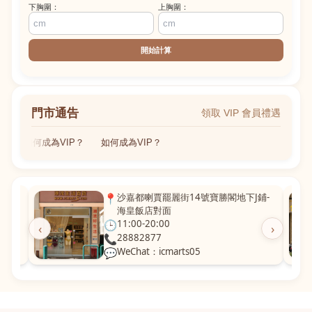
下胸圍：
上胸圍：
開始計算
門市通告
領取 VIP 會員禮遇
如何成為VIP？
如何成為VIP？
粵華廣
📍
沙嘉都喇賈罷麗街14號寶勝閣地下J鋪-
海皇飯店對面
🕒
11:00-20:00
‹
›
📞
28882877
💬
WeChat：icmarts05