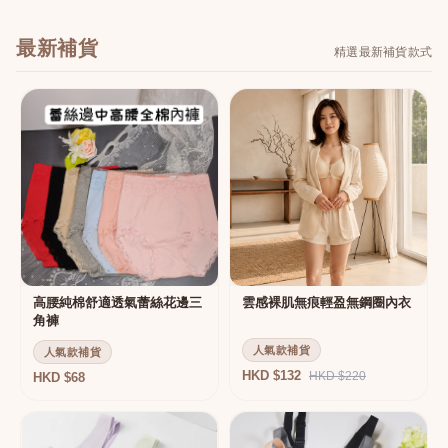
最新補貨
精選最新補貨款式
高腰純棉舒適透氣蕾絲花邊三
雲感裸肌無痕輕盈無鋼圈內衣
角褲
人氣款補貨
人氣款補貨
HKD $132
HKD $220
HKD $68