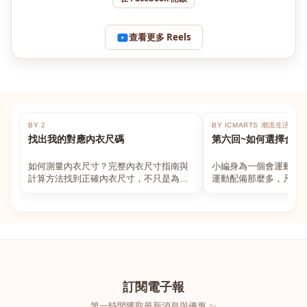
查看更多 Reels
BY 2
BY ICMARTS 潮流生活百貨
找出我的對應內衣尺碼
第六回~如何選擇合適
如何測量內衣尺寸？完整內衣尺寸指南與
小編身為一個會運動的
計算方法找到正確內衣尺寸，不只是為了
運動配備那麼多，凡舉
數字好看，而是為了長時間穿著的舒適與
動上衣，外套，內衣，
支撐。如果你...
堆！真的很多人...
訂閱電子報
第一時間獲取最新消息與優惠 ✨