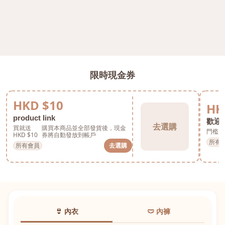
限時現金券
HKD $10
HK
product link
歡迎券
去選購
買就送
購買本商品並全部發貨後，現金
門檻 H
HKD $10
券將自動發放到帳戶
所有
所有會員
去選購
👙 內衣
🩲 內褲