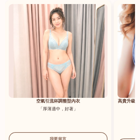
港澳中文
English
空氣引流杯調整型內衣
高貴升級新
「厚薄適中，好著」
我要留言