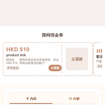
限時現金券
HKD $10
HK
product link
歡迎券
去選購
買就送
購買本商品並全部發貨後，現金
門檻 H
HKD $10
券將自動發放到帳戶
所有
所有會員
去選購
👙 內衣
🩲 內褲