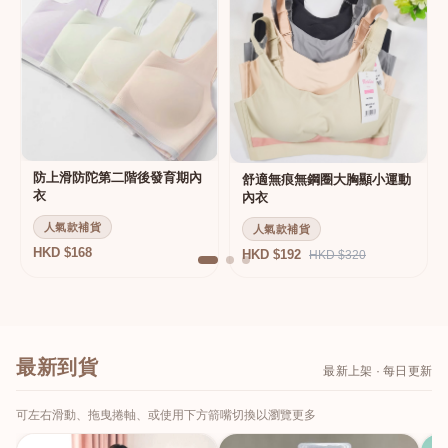
防上滑防陀第二階後發育期內
舒適無痕無鋼圈大胸顯小運動
衣
內衣
人氣款補貨
人氣款補貨
HKD $168
HKD $192
HKD $320
最新到貨
最新上架 · 每日更新
可左右滑動、拖曳捲軸、或使用下方箭嘴切換以瀏覽更多