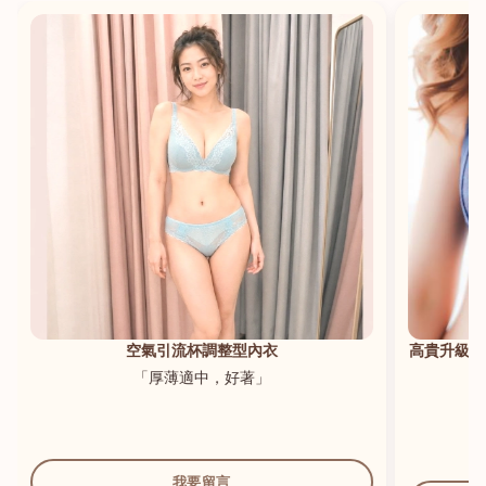
港澳中文
English
空氣引流杯調整型內衣
高貴升級新
「厚薄適中，好著」
我要留言