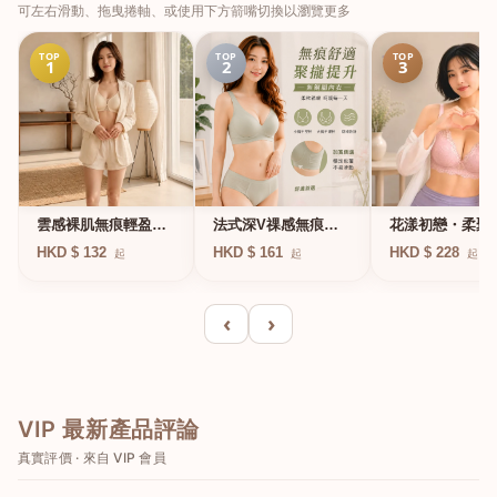
可左右滑動、拖曳捲軸、或使用下方箭嘴切換以瀏覽更多
TOP
TOP
TOP
1
2
3
法式深V祼感無痕果
雲感裸肌無痕輕盈無
花漾初戀・柔聚
凍軟支撐條無鋼圈內
鋼圈內衣
圈蕾絲內衣
HKD $ 161
HKD $ 132
HKD $ 228
起
起
起
衣
‹
›
VIP 最新產品評論
真實評價 · 來自 VIP 會員