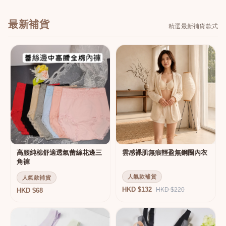
最新補貨
精選最新補貨款式
高腰純棉舒適透氣蕾絲花邊三
雲感裸肌無痕輕盈無鋼圈內衣
角褲
人氣款補貨
人氣款補貨
HKD $132
HKD $220
HKD $68