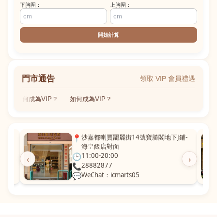
下胸圍：
上胸圍：
開始計算
門市通告
領取 VIP 會員禮遇
如何成為VIP？
如何成為VIP？
粵華廣
📍
沙嘉都喇賈罷麗街14號寶勝閣地下J鋪-
海皇飯店對面
🕒
11:00-20:00
‹
›
📞
28882877
💬
WeChat：icmarts05