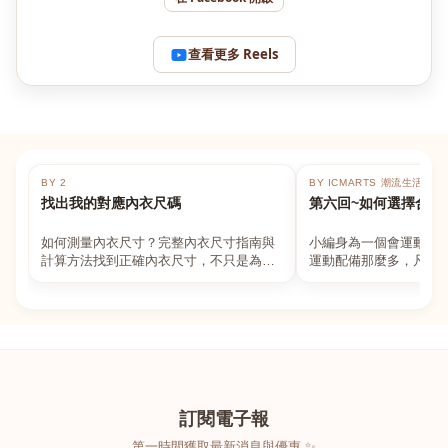
查看更多 Reels
BY 2
BY ICMARTS 潮流生活百貨
找出我的對應內衣尺碼
第六回~如何選擇合適
如何測量內衣尺寸？完整內衣尺寸指南與
小編身為一個會運動的
計算方法找到正確內衣尺寸，不只是為了
運動配備那麼多，凡舉
數字好看，而是為了長時間穿著的舒適與
動上衣，外套，內衣，
支撐。如果你...
堆！真的很多人...
訂閱電子報
第一時間獲取最新消息與優惠 ✨