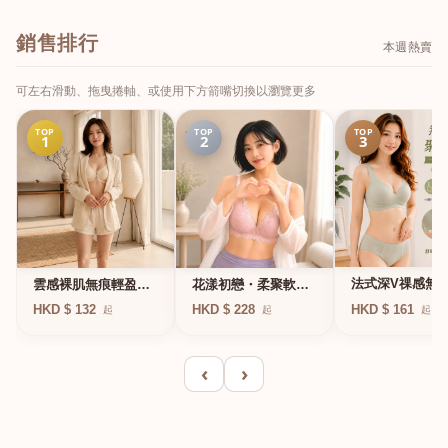
銷售排行
本週熱賣
可左右滑動、拖曳捲軸、或使用下方箭嘴切換以瀏覽更多
TOP
TOP
TOP
1
2
3
法式深V祼感無
雲感裸肌無痕輕盈無
花漾初戀・柔聚軟鋼
凍軟支撐條無鋼
鋼圈內衣
圈蕾絲內衣
HKD $ 161
HKD $ 132
HKD $ 228
起
起
起
衣
‹
›