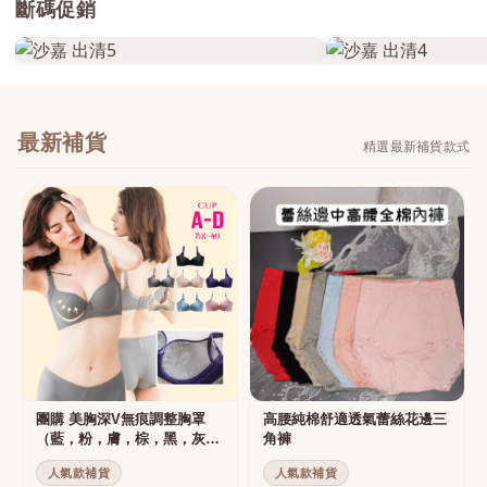
斷碼促銷
最新補貨
精選最新補貨款式
團購 美胸深V無痕調整胸罩
高腰純棉舒適透氣蕾絲花邊三
（藍，粉，膚，棕，黑，灰）
角褲
集中托高運動可穿
人氣款補貨
人氣款補貨