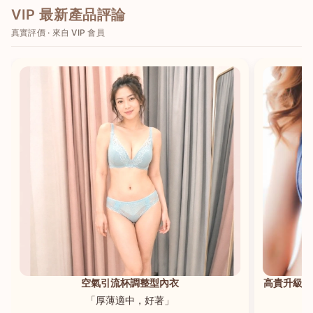
VIP 最新產品評論
真實評價 · 來自 VIP 會員
港澳中文
English
空氣引流杯調整型內衣
高貴升級新
「厚薄適中，好著」