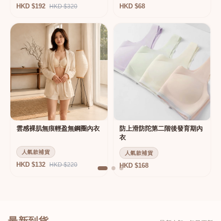
HKD $192
HKD $68
HKD $320
雲感裸肌無痕輕盈無鋼圈內衣
防上滑防陀第二階後發育期內
衣
人氣款補貨
人氣款補貨
HKD $132
HKD $220
HKD $168