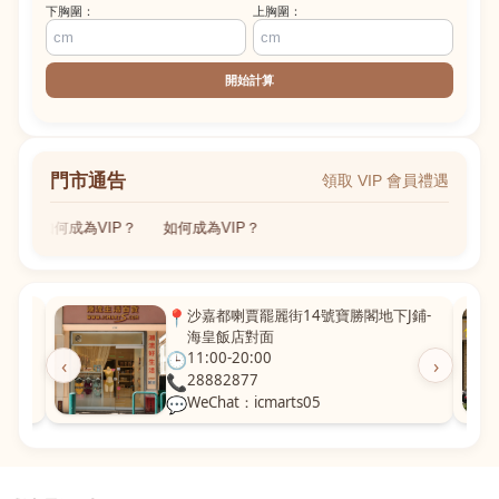
下胸圍：
上胸圍：
開始計算
門市通告
領取 VIP 會員禮遇
如何成為VIP？
如何成為VIP？
粵華廣
📍
沙嘉都喇賈罷麗街14號寶勝閣地下J鋪-
海皇飯店對面
🕒
11:00-20:00
‹
›
📞
28882877
💬
WeChat：icmarts05