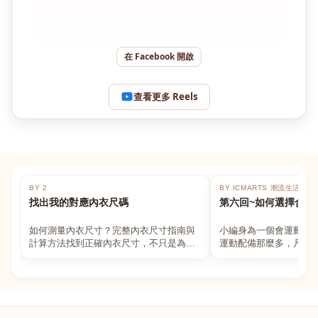
在 Facebook 開啟
查看更多 Reels
BY 2
BY ICMARTS 潮流生活百貨
找出我的對應內衣尺碼
第六回~如何選擇合適
如何測量內衣尺寸？完整內衣尺寸指南與
小編身為一個會運動的
計算方法找到正確內衣尺寸，不只是為了
運動配備那麼多，凡舉
數字好看，而是為了長時間穿著的舒適與
動上衣，外套，內衣，
支撐。如果你...
堆！真的很多人...