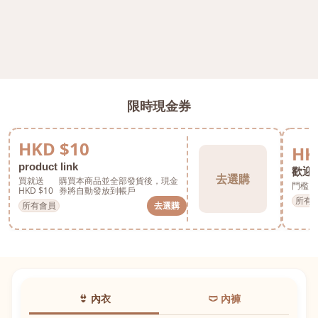
限時現金券
HKD $10
HK
product link
歡迎券
去選購
買就送
購買本商品並全部發貨後，現金
門檻 H
HKD $10
券將自動發放到帳戶
所有
所有會員
去選購
👙 內衣
🩲 內褲