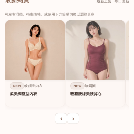
最新到貨
最新上架 · 每日更新
可左右滑動、拖曳捲軸、或使用下方箭嘴切換以瀏覽更多
軟鋼圈內衣
無鋼圈
NEW
NEW
柔美調整型內衣
輕塑腰線美腰背心
‹
›