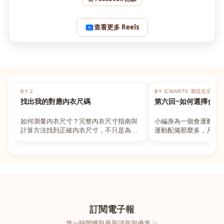
查看更多 Reels
BY 2
BY ICMARTS 潮流生活百貨
找出我的對應內衣尺碼
第六回~如何選擇合適
如何測量內衣尺寸？完整內衣尺寸指南與
小編身為一個會運動的
計算方法找到正確內衣尺寸，不只是為了
運動配備那麼多，凡舉
數字好看，而是為了長時間穿著的舒適與
動上衣，外套，內衣，
支撐。如果你...
堆！真的很多人...
訂閱電子報
第一時間獲取最新消息與優惠 ✨