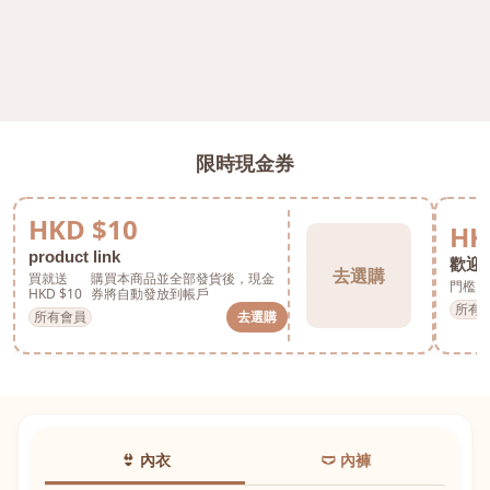
限時現金券
HKD $10
HK
product link
歡迎券
去選購
買就送
購買本商品並全部發貨後，現金
門檻 H
HKD $10
券將自動發放到帳戶
所有
所有會員
去選購
👙 內衣
🩲 內褲