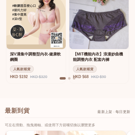
深V溝集中調整型內衣-健康軟
【MIT機能內衣】浪漫妙曲機
鋼圈
能調整內衣 配套內褲
人氣款補貨
人氣款補貨
HKD $192
HKD $68
HKD $320
HKD $90
最新到貨
最新上架 · 每日更新
可左右滑動、拖曳捲軸、或使用下方箭嘴切換以瀏覽更多