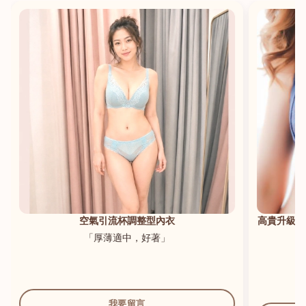
港澳中文
English
空氣引流杯調整型內衣
高貴升級新
「厚薄適中，好著」
我要留言