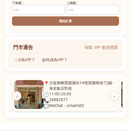
下胸圍：
上胸圍：
開始計算
門市通告
領取 VIP 會員禮遇
如何成為VIP？
如何成為VIP？
粵華廣
📍
沙嘉都喇賈罷麗街14號寶勝閣地下J鋪-
海皇飯店對面
🕒
11:00-20:00
‹
›
📞
28882877
💬
WeChat：icmarts05