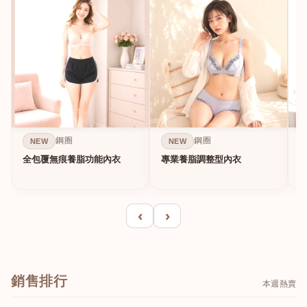
鋼圈
鋼圈
NEW
NEW
全包覆無痕養脂功能內衣
專業養脂調整型內衣
‹
›
銷售排行
本週熱賣