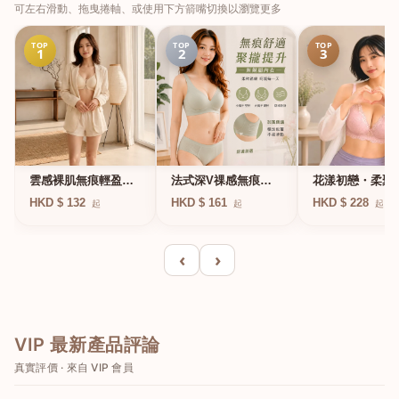
可左右滑動、拖曳捲軸、或使用下方箭嘴切換以瀏覽更多
TOP
TOP
TOP
1
2
3
法式深V祼感無痕果
雲感裸肌無痕輕盈無
花漾初戀・柔聚
凍軟支撐條無鋼圈內
鋼圈內衣
圈蕾絲內衣
HKD $ 161
HKD $ 132
HKD $ 228
起
起
起
衣
‹
›
VIP 最新產品評論
真實評價 · 來自 VIP 會員