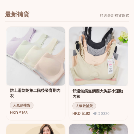
最新補貨
精選最新補貨款式
防上滑防陀第二階後發育期內
舒適無痕無鋼圈大胸顯小運動
衣
內衣
人氣款補貨
人氣款補貨
HKD $168
HKD $192
HKD $320