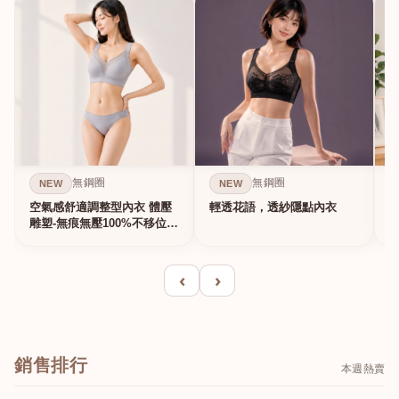
無鋼圈
無鋼圈
NEW
NEW
空氣感舒適調整型內衣 體壓
輕透花語，透紗隱點內衣
雕塑-無痕無壓100%不移位的
真提...
‹
›
銷售排行
本週熱賣