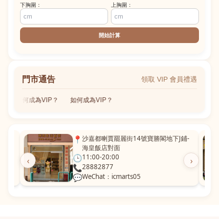
下胸圍：
上胸圍：
開始計算
門市通告
領取 VIP 會員禮遇
如何成為VIP？
如何成為VIP？
粵華廣
📍
沙嘉都喇賈罷麗街14號寶勝閣地下J鋪-
海皇飯店對面
🕒
11:00-20:00
‹
›
📞
28882877
💬
WeChat：icmarts05