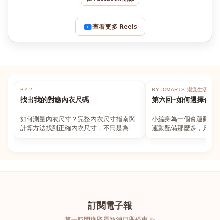
查看更多 Reels
BY 2
BY ICMARTS 潮流生活百貨
找出我的對應內衣尺碼
第六回~如何選擇合適
如何測量內衣尺寸？完整內衣尺寸指南與
小編身為一個會運動的
計算方法找到正確內衣尺寸，不只是為了
運動配備那麼多，凡舉
數字好看，而是為了長時間穿著的舒適與
動上衣，外套，內衣，
支撐。如果你...
堆！真的很多人...
訂閱電子報
第一時間獲取最新消息與優惠 ✨