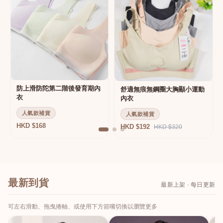
防上滑防陀第二階後發育期內
舒適無痕無鋼圈大胸顯小運動
衣
內衣
人氣款補貨
人氣款補貨
HKD $168
HKD $192
HKD $320
最新到貨
最新上架 · 每日更新
可左右滑動、拖曳捲軸、或使用下方箭嘴切換以瀏覽更多