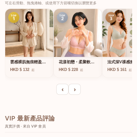
可左右滑動、拖曳捲軸、或使用下方箭嘴切換以瀏覽更多
TOP
TOP
TOP
1
2
3
法式深V祼感無
雲感裸肌無痕輕盈無
花漾初戀・柔聚軟鋼
凍軟支撐條無鋼
鋼圈內衣
圈蕾絲內衣
HKD $ 161
HKD $ 132
HKD $ 228
起
起
起
衣
‹
›
VIP 最新產品評論
真實評價 · 來自 VIP 會員