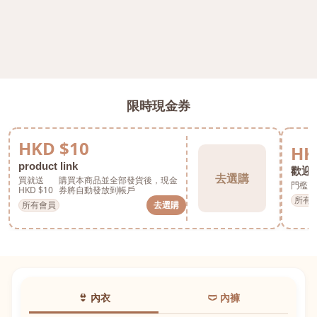
限時現金券
HKD $10
HK
product link
歡迎券
去選購
買就送
購買本商品並全部發貨後，現金
門檻 H
HKD $10
券將自動發放到帳戶
所有
所有會員
去選購
👙 內衣
🩲 內褲