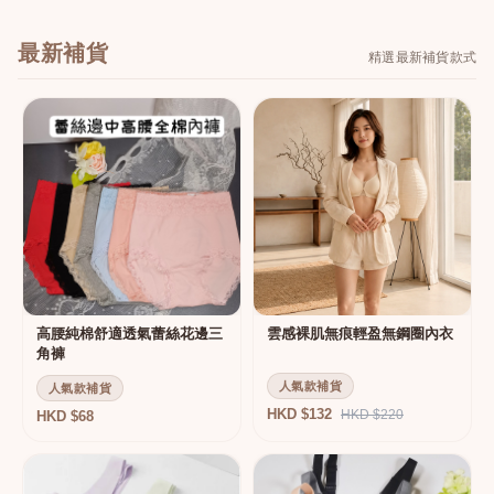
最新補貨
精選最新補貨款式
高腰純棉舒適透氣蕾絲花邊三
雲感裸肌無痕輕盈無鋼圈內衣
角褲
人氣款補貨
人氣款補貨
HKD $132
HKD $220
HKD $68