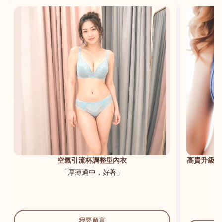
港澳中文
English
空氣引流杯調整型內衣
高貴升級新
「厚薄適中，好著」
我要留言