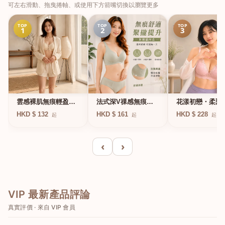
可左右滑動、拖曳捲軸、或使用下方箭嘴切換以瀏覽更多
TOP
TOP
TOP
1
2
3
法式深V祼感無痕果
雲感裸肌無痕輕盈無
花漾初戀・柔聚
凍軟支撐條無鋼圈內
鋼圈內衣
圈蕾絲內衣
HKD $ 161
HKD $ 132
HKD $ 228
起
起
起
衣
‹
›
VIP 最新產品評論
真實評價 · 來自 VIP 會員