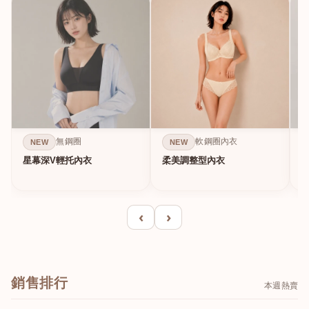
無鋼圈
軟鋼圈內衣
NEW
NEW
星幕深V輕托內衣
柔美調整型內衣
A
‹
›
銷售排行
本週熱賣