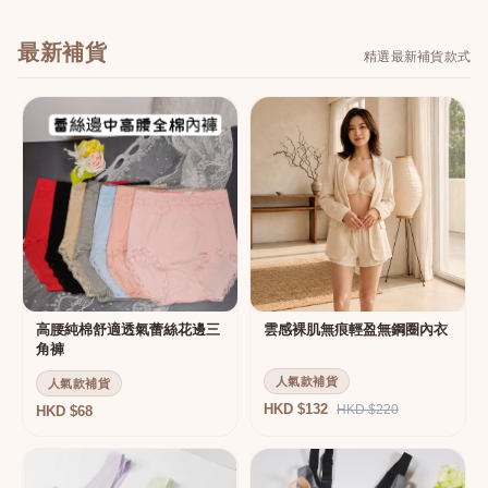
最新補貨
精選最新補貨款式
高腰純棉舒適透氣蕾絲花邊三
雲感裸肌無痕輕盈無鋼圈內衣
角褲
人氣款補貨
人氣款補貨
HKD $132
HKD $220
HKD $68