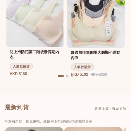
防上滑防陀第二階後發育期內
舒適無痕無鋼圈大胸顯小運動
衣
內衣
人氣款補貨
人氣款補貨
HKD $168
HKD $192
HKD $320
最新到貨
最新上架 · 每日更新
可左右滑動、拖曳捲軸、或使用下方箭嘴切換以瀏覽更多