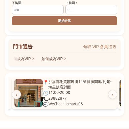
下胸圍：
上胸圍：
開始計算
門市通告
領取 VIP 會員禮遇
如何成為VIP？
如何成為VIP？
粵華廣
📍
沙嘉都喇賈罷麗街14號寶勝閣地下J鋪-
海皇飯店對面
🕒
11:00-20:00
‹
›
📞
28882877
💬
WeChat：icmarts05