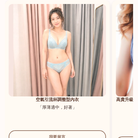
港澳中文
English
空氣引流杯調整型內衣
高貴升級新
「厚薄適中，好著」
我要留言