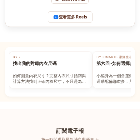
查看更多 Reels
BY 2
BY ICMARTS 潮流生活百貨
找出我的對應內衣尺碼
第六回~如何選擇合適
如何測量內衣尺寸？完整內衣尺寸指南與
小編身為一個會運動的
計算方法找到正確內衣尺寸，不只是為了
運動配備那麼多，凡舉
數字好看，而是為了長時間穿著的舒適與
動上衣，外套，內衣，
支撐。如果你...
堆！真的很多人...
訂閱電子報
第一時間獲取最新消息與優惠 ✨