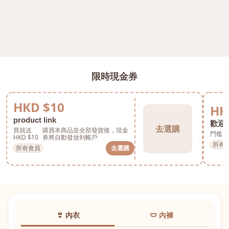
限時現金券
HKD $10
HK
product link
歡迎券
去選購
買就送
購買本商品並全部發貨後，現金
門檻 H
HKD $10
券將自動發放到帳戶
所有
所有會員
去選購
👙 內衣
🩲 內褲