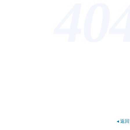
40
◂ 返