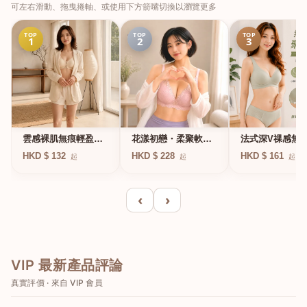
可左右滑動、拖曳捲軸、或使用下方箭嘴切換以瀏覽更多
TOP
TOP
TOP
1
2
3
法式深V祼感無
雲感裸肌無痕輕盈無
花漾初戀・柔聚軟鋼
凍軟支撐條無鋼
鋼圈內衣
圈蕾絲內衣
HKD $ 161
HKD $ 132
HKD $ 228
起
起
起
衣
‹
›
VIP 最新產品評論
真實評價 · 來自 VIP 會員