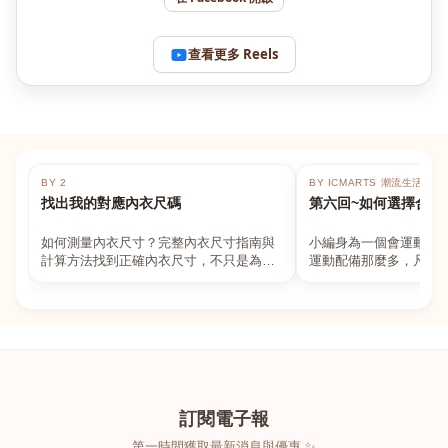
查看更多 Reels
BY 2
BY ICMARTS 潮流生活百貨
找出我的對應內衣尺碼
第六回~如何選擇合適
如何測量內衣尺寸？完整內衣尺寸指南與
小編身為一個會運動的
計算方法找到正確內衣尺寸，不只是為了
運動配備那麼多，凡舉
數字好看，而是為了長時間穿著的舒適與
動上衣，外套，內衣，
支撐。如果你...
堆！真的很多人...
訂閱電子報
第一時間獲取最新消息與優惠 ✨