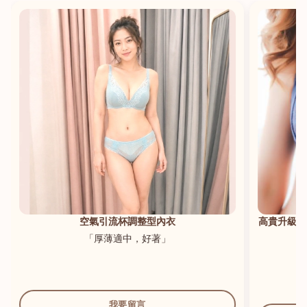
港澳中文
English
空氣引流杯調整型內衣
高貴升級新
「厚薄適中，好著」
我要留言