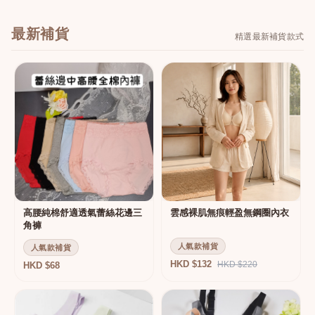
最新補貨
精選最新補貨款式
高腰純棉舒適透氣蕾絲花邊三
雲感裸肌無痕輕盈無鋼圈內衣
角褲
人氣款補貨
人氣款補貨
HKD $132
HKD $220
HKD $68