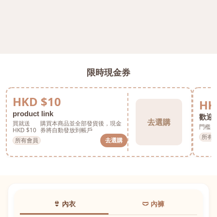
限時現金券
HKD $10
HK
product link
歡迎券
去選購
買就送
購買本商品並全部發貨後，現金
門檻 H
HKD $10
券將自動發放到帳戶
所有
所有會員
去選購
👙 內衣
🩲 內褲