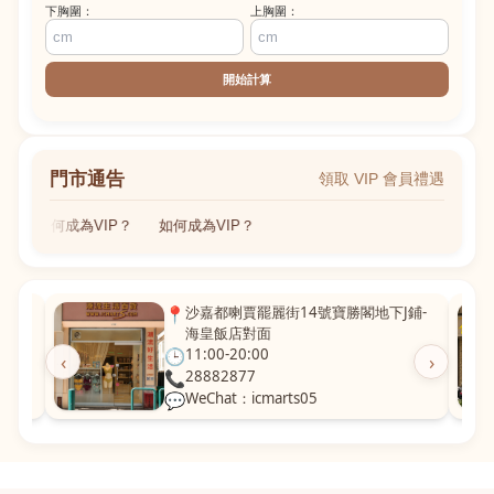
下胸圍：
上胸圍：
開始計算
門市通告
領取 VIP 會員禮遇
如何成為VIP？
如何成為VIP？
粵華廣
📍
沙嘉都喇賈罷麗街14號寶勝閣地下J鋪-
海皇飯店對面
🕒
11:00-20:00
‹
›
📞
28882877
💬
WeChat：icmarts05