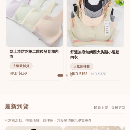
防上滑防陀第二階後發育期內
舒適無痕無鋼圈大胸顯小運動
衣
內衣
人氣款補貨
人氣款補貨
HKD $168
HKD $192
HKD $320
最新到貨
最新上架 · 每日更新
可左右滑動、拖曳捲軸、或使用下方箭嘴切換以瀏覽更多