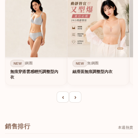
鋼圈
無鋼圈
NEW
NEW
無痕穿搭雲感輕托調整型內
絲滑面無痕調整型內衣
A
衣
‹
›
銷售排行
本週熱賣