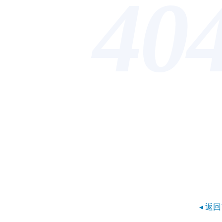
40
◂ 返