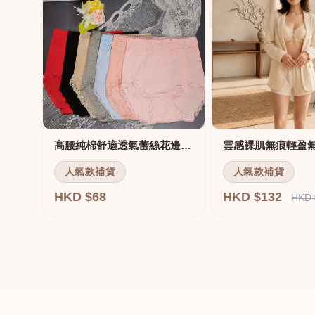
高腰純棉舒適透氣蕾絲花邊三角褲
雲感裸肌無痕輕盈
人氣款補貨
人氣款補貨
HKD $68
HKD $132
HKD 