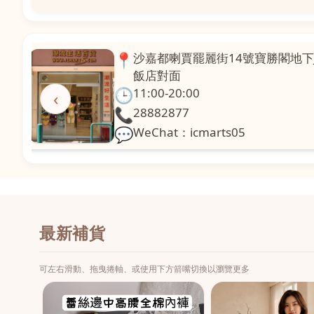
📍
澳門啤利喇街121號珍興樓L1舖
面
🕒
11:00-20:00
‹
📞
28331971
💬
WeChat：icmarts02
最新補貨
可左右滑動、拖曳捲軸、或使用下方箭嘴切換以瀏覽更多