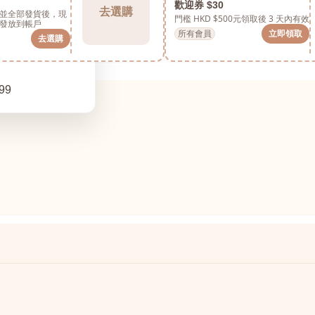
歡迎券 $30
去選購
並全部發貨後，現
門檻 HKD $500元
領取後 3 天內有效
發放到帳戶
所有會員
立即領取
去選購
99