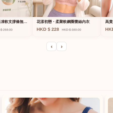
果凍軟支撐條無鋼
花漾初戀・柔聚軟鋼圈蕾絲內衣
高貴
E、
HKD $ 228
HK
$ 268.00
HKD $ 380.00
‹
›