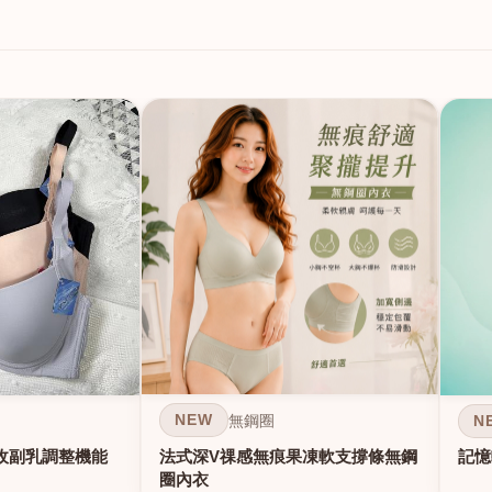
NEW
N
無鋼圈
法式深V祼感無痕果凍軟支撐條無鋼
收副乳調整機能
記憶
圈內衣