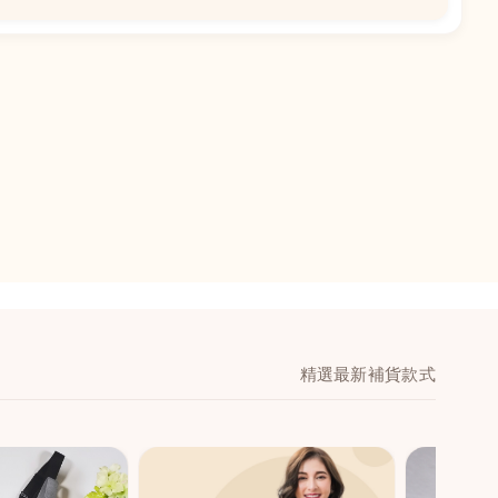
📍
閣地下J鋪-海皇
澳門黑沙環馬場大馬
舖 (萬寧隔離)
🕒
11:00-20:00
📞
28474006
💬
WeChat：icmarts0
精選最新補貨款式