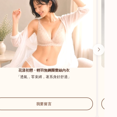
花漾初戀・輕羽無鋼圈蕾絲內衣
「透氣，零束縛，著系身好舒適」
我要留言