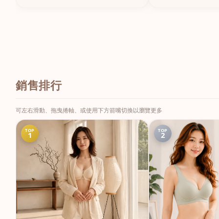
銷售排行
可左右滑動、拖曳捲軸、或使用下方箭嘴切換以瀏覽更多
TOP
TOP
1
2