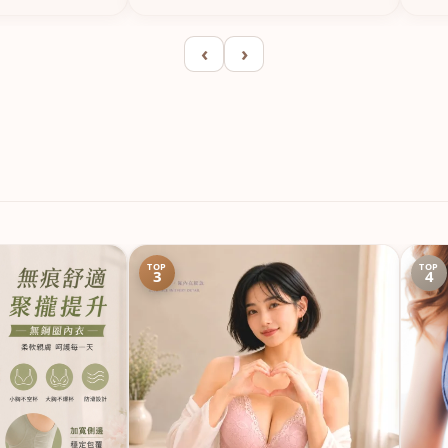
‹
›
TOP
TOP
3
4