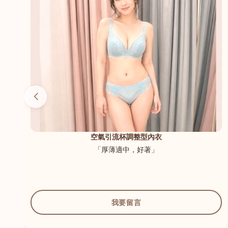
（內
空氣引流杯調整型內衣
「厚薄適中，好著」
我要留言