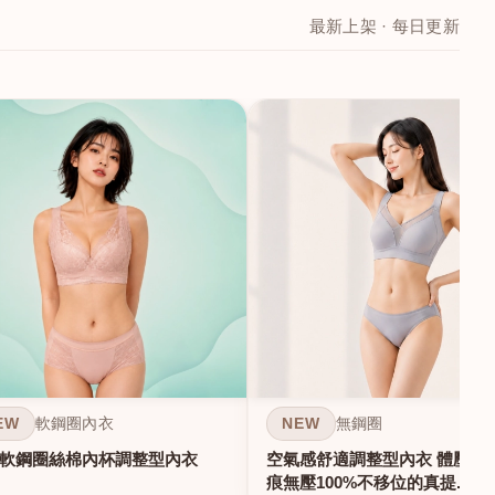
最新上架 · 每日更新
EW
NEW
軟鋼圈內衣
無鋼圈
軟鋼圈絲棉內杯調整型內衣
空氣感舒適調整型內衣 體壓雕塑
痕無壓100%不移位的真提...