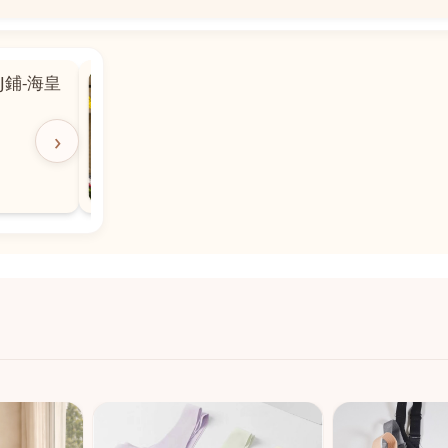
📍
 粵華廣場對
沙嘉都喇賈罷麗街14號寶勝
飯店對面
🕒
11:00-20:00
›
📞
28882877
💬
WeChat：icmarts05