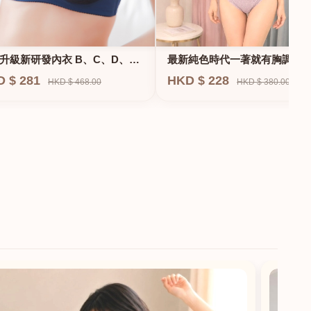
升級新研發內衣 B、C、D、
最新純色時代一著就有胸調整
F專業養脂術系列
衣-專治小胸 蝴蝶肌位矯正型內
D $ 281
HKD $ 228
HKD $ 468.00
HKD $ 380.00