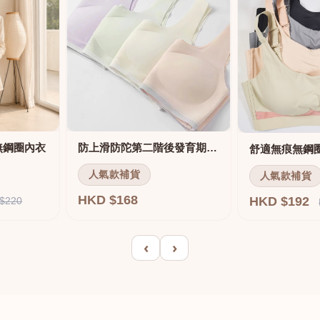
無鋼圈內衣
防上滑防陀第二階後發育期內衣
人氣款補貨
人氣款補貨
HKD $168
HKD $192
$220
‹
›