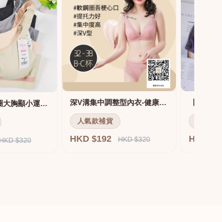
深V溝集中調整型內衣-健康軟鋼圈
舒適無痕無鋼圈大胸顯小運動內衣
人氣款補貨
人氣款
HKD $192
HKD $
HKD $320
HKD $320