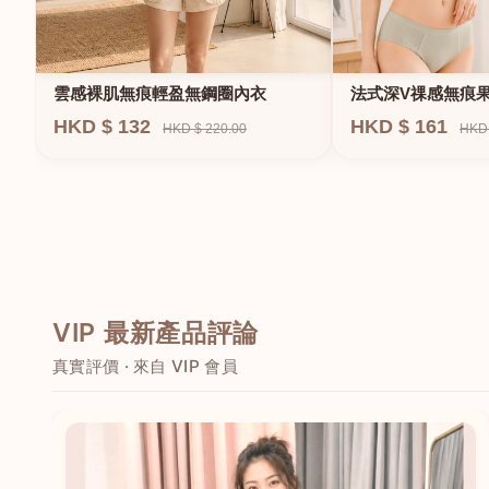
法式深V祼感無痕
雲感裸肌無痕輕盈無鋼圈內衣
圈內衣
HKD $ 161
HKD $ 132
HKD 
HKD $ 220.00
VIP 最新產品評論
真實評價 · 來自 VIP 會員