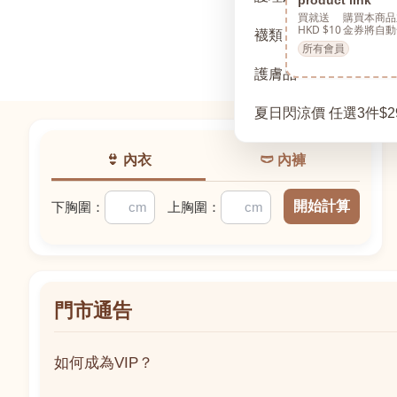
買就送
購買本商品
HKD $10
金券將自動
襪類
所有會員
護膚品
夏日閃涼價 任選3件$2
👙 內衣
🩲 內褲
開始計算
下胸圍：
上胸圍：
門市通告
如何成為VIP？
如何成為VIP？