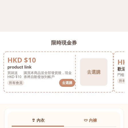
限時現金券
HKD $10
HK
product link
歡迎券
去選購
買就送
購買本商品並全部發貨後，現金
門檻 H
HKD $10
券將自動發放到帳戶
所有
所有會員
去選購
👙 內衣
🩲 內褲