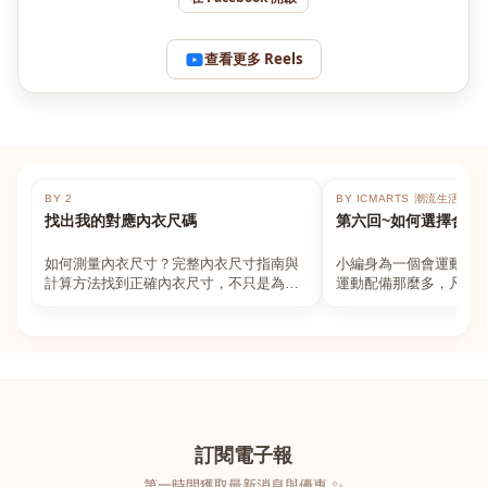
查看更多 Reels
BY 2
BY ICMARTS 潮流生活百貨
找出我的對應內衣尺碼
第六回~如何選擇合適
如何測量內衣尺寸？完整內衣尺寸指南與
小編身為一個會運動的
計算方法找到正確內衣尺寸，不只是為了
運動配備那麼多，凡舉
數字好看，而是為了長時間穿著的舒適與
動上衣，外套，內衣，
支撐。如果你...
堆！真的很多人...
訂閱電子報
第一時間獲取最新消息與優惠 ✨