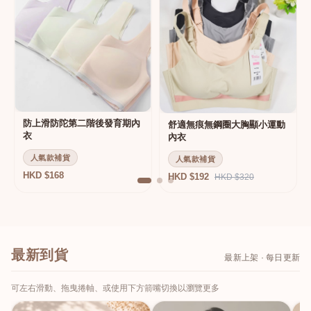
防上滑防陀第二階後發育期內
舒適無痕無鋼圈大胸顯小運動
衣
內衣
人氣款補貨
人氣款補貨
HKD $168
HKD $192
HKD $320
最新到貨
最新上架 · 每日更新
可左右滑動、拖曳捲軸、或使用下方箭嘴切換以瀏覽更多