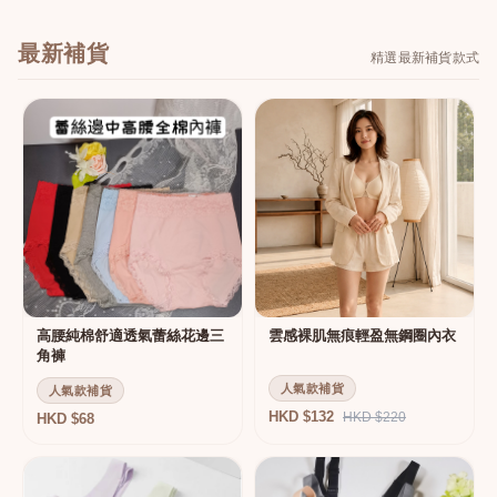
最新補貨
精選最新補貨款式
高腰純棉舒適透氣蕾絲花邊三
雲感裸肌無痕輕盈無鋼圈內衣
角褲
人氣款補貨
人氣款補貨
HKD $132
HKD $220
HKD $68