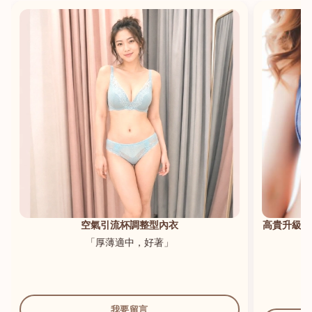
港澳中文
English
空氣引流杯調整型內衣
高貴升級新
「厚薄適中，好著」
我要留言