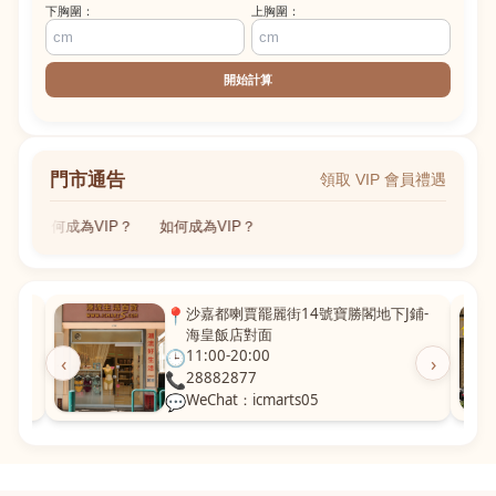
下胸圍：
上胸圍：
開始計算
門市通告
領取 VIP 會員禮遇
如何成為VIP？
如何成為VIP？
粵華廣
📍
沙嘉都喇賈罷麗街14號寶勝閣地下J鋪-
海皇飯店對面
🕒
11:00-20:00
‹
›
📞
28882877
💬
WeChat：icmarts05