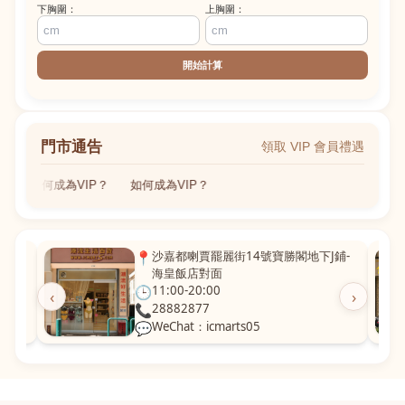
下胸圍：
上胸圍：
開始計算
門市通告
領取 VIP 會員禮遇
如何成為VIP？
如何成為VIP？
粵華廣
📍
沙嘉都喇賈罷麗街14號寶勝閣地下J鋪-
海皇飯店對面
🕒
11:00-20:00
‹
›
📞
28882877
💬
WeChat：icmarts05