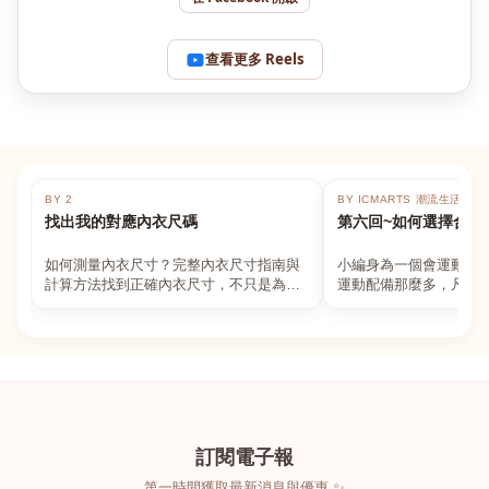
查看更多 Reels
BY 2
BY ICMARTS 潮流生活百貨
找出我的對應內衣尺碼
第六回~如何選擇合適
如何測量內衣尺寸？完整內衣尺寸指南與
小編身為一個會運動的
計算方法找到正確內衣尺寸，不只是為了
運動配備那麼多，凡舉
數字好看，而是為了長時間穿著的舒適與
動上衣，外套，內衣，
支撐。如果你...
堆！真的很多人...
訂閱電子報
第一時間獲取最新消息與優惠 ✨