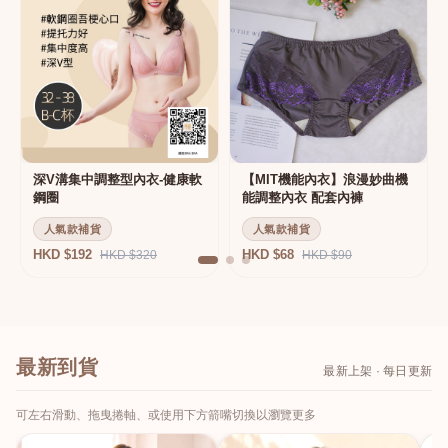
深V溝集中調整型內衣-健康軟
【MIT機能內衣】浪漫妙曲機
鋼圈
能調整內衣 配套內褲
人氣款補貨
人氣款補貨
HKD $192
HKD $68
HKD $320
HKD $90
最新到貨
最新上架 · 每日更新
可左右滑動、拖曳捲軸、或使用下方箭嘴切換以瀏覽更多