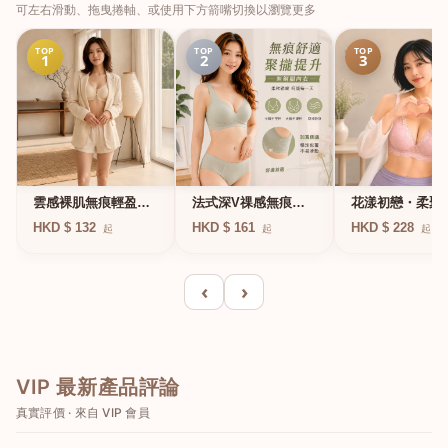
可左右滑動、拖曳捲軸、或使用下方箭嘴切換以瀏覽更多
TOP
TOP
TOP
1
2
3
法式深V祼感無痕果
雲感裸肌無痕輕盈無
花漾初戀・柔聚
凍軟支撐條無鋼圈內
鋼圈內衣
圈蕾絲內衣
HKD $ 161
HKD $ 132
HKD $ 228
起
起
起
衣
‹
›
VIP 最新產品評論
真實評價 · 來自 VIP 會員