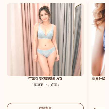
港澳中文
English
空氣引流杯調整型內衣
高貴升級新
「厚薄適中，好著」
我要留言