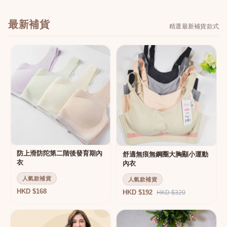
最新補貨
精選最新補貨款式
防上滑防陀第二階後發育期內
舒適無痕無鋼圈大胸顯小運動
衣
內衣
人氣款補貨
人氣款補貨
HKD $168
HKD $192
HKD $320