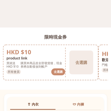
限時現金券
HKD $10
HK
product link
歡迎券
去選購
買就送
購買本商品並全部發貨後，現金
門檻 H
HKD $10
券將自動發放到帳戶
所有
所有會員
去選購
👙 內衣
🩲 內褲