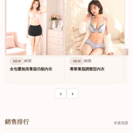
鋼圈
鋼圈
NEW
NEW
全包覆無痕養脂功能內衣
專業養脂調整型內衣
‹
›
銷售排行
本週熱賣