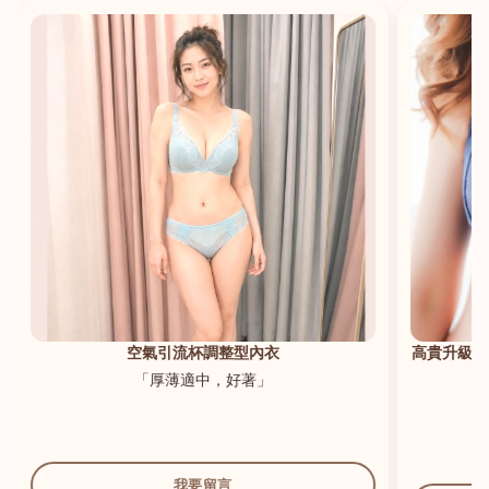
港澳中文
English
空氣引流杯調整型內衣
高貴升級新
「厚薄適中，好著」
我要留言