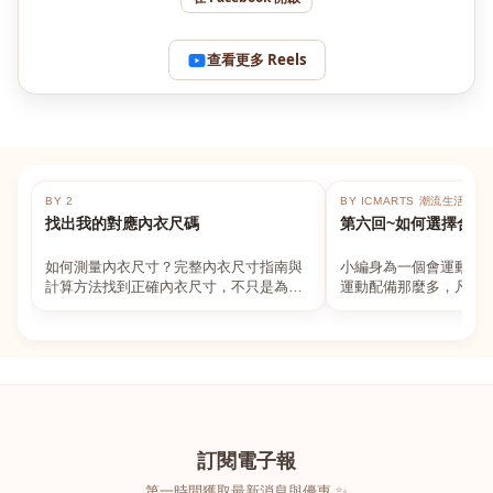
查看更多 Reels
BY 2
BY ICMARTS 潮流生活百貨
找出我的對應內衣尺碼
第六回~如何選擇合適
如何測量內衣尺寸？完整內衣尺寸指南與
小編身為一個會運動的
計算方法找到正確內衣尺寸，不只是為了
運動配備那麼多，凡舉
數字好看，而是為了長時間穿著的舒適與
動上衣，外套，內衣，
支撐。如果你...
堆！真的很多人...
訂閱電子報
第一時間獲取最新消息與優惠 ✨