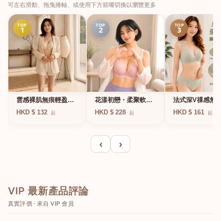
可左右滑動、拖曳捲軸、或使用下方箭嘴切換以瀏覽更多
TOP
TOP
TOP
1
2
3
法式深V祼感無
雲感裸肌無痕輕盈無
花漾初戀・柔聚軟鋼
凍軟支撐條無鋼
鋼圈內衣
圈蕾絲內衣
HKD $ 161
HKD $ 132
HKD $ 228
起
起
起
衣
‹
›
VIP 最新產品評論
真實評價 · 來自 VIP 會員