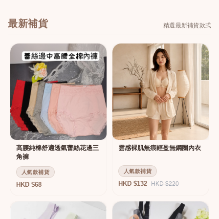
最新補貨
精選最新補貨款式
高腰純棉舒適透氣蕾絲花邊三
雲感裸肌無痕輕盈無鋼圈內衣
角褲
人氣款補貨
人氣款補貨
HKD $132
HKD $220
HKD $68