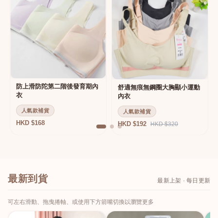
防上滑防陀第二階後發育期內
舒適無痕無鋼圈大胸顯小運動
衣
內衣
人氣款補貨
人氣款補貨
HKD $168
HKD $192
HKD $320
最新到貨
最新上架 · 每日更新
可左右滑動、拖曳捲軸、或使用下方箭嘴切換以瀏覽更多