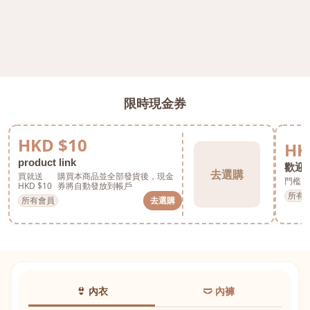
限時現金券
HKD $10
HK
product link
歡迎券
去選購
買就送
購買本商品並全部發貨後，現金
門檻 H
HKD $10
券將自動發放到帳戶
所有
所有會員
去選購
👙 內衣
🩲 內褲