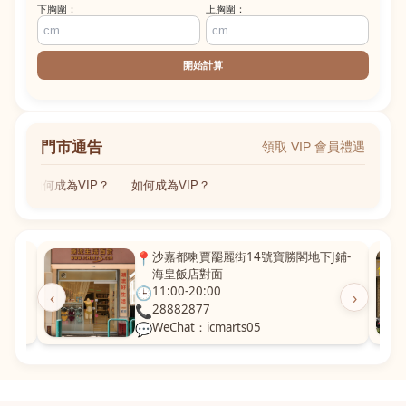
下胸圍：
上胸圍：
開始計算
門市通告
領取 VIP 會員禮遇
如何成為VIP？
如何成為VIP？
粵華廣
📍
沙嘉都喇賈罷麗街14號寶勝閣地下J鋪-
海皇飯店對面
🕒
11:00-20:00
‹
›
📞
28882877
💬
WeChat：icmarts05