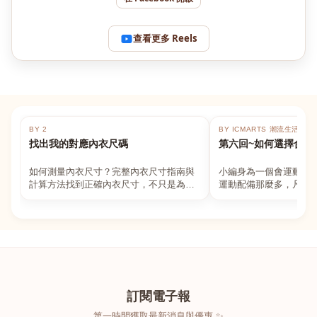
查看更多 Reels
BY 2
BY ICMARTS 潮流生活百貨
找出我的對應內衣尺碼
第六回~如何選擇合適
如何測量內衣尺寸？完整內衣尺寸指南與
小編身為一個會運動的
計算方法找到正確內衣尺寸，不只是為了
運動配備那麼多，凡舉
數字好看，而是為了長時間穿著的舒適與
動上衣，外套，內衣，
支撐。如果你...
堆！真的很多人...
訂閱電子報
第一時間獲取最新消息與優惠 ✨