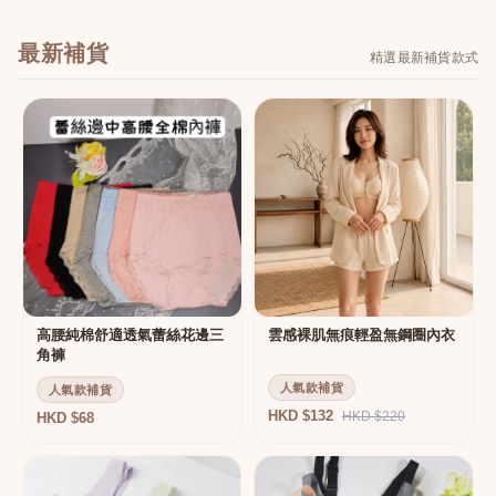
最新補貨
精選最新補貨款式
高腰純棉舒適透氣蕾絲花邊三
雲感裸肌無痕輕盈無鋼圈內衣
角褲
人氣款補貨
人氣款補貨
HKD $132
HKD $220
HKD $68