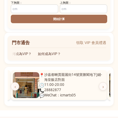
下胸圍：
上胸圍：
開始計算
門市通告
領取 VIP 會員禮遇
如何成為VIP？
如何成為VIP？
粵華廣
📍
沙嘉都喇賈罷麗街14號寶勝閣地下J鋪-
海皇飯店對面
🕒
11:00-20:00
‹
›
📞
28882877
💬
WeChat：icmarts05