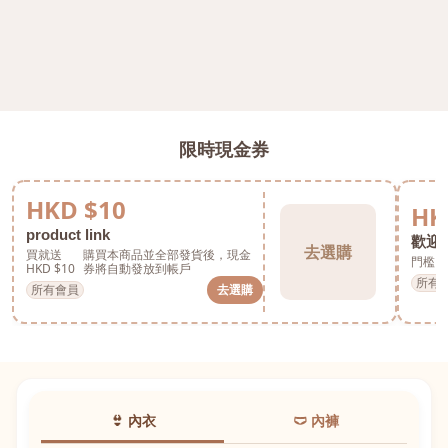
限時現金券
HKD $10
HK
product link
歡迎券
去選購
買就送
購買本商品並全部發貨後，現金
門檻 H
HKD $10
券將自動發放到帳戶
所有
所有會員
去選購
👙 內衣
🩲 內褲