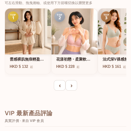
可左右滑動、拖曳捲軸、或使用下方箭嘴切換以瀏覽更多
TOP
TOP
TOP
1
2
3
法式深V祼感無
雲感裸肌無痕輕盈無
花漾初戀・柔聚軟鋼
凍軟支撐條無鋼
鋼圈內衣
圈蕾絲內衣
HKD $ 161
HKD $ 132
HKD $ 228
起
起
起
衣
‹
›
VIP 最新產品評論
真實評價 · 來自 VIP 會員