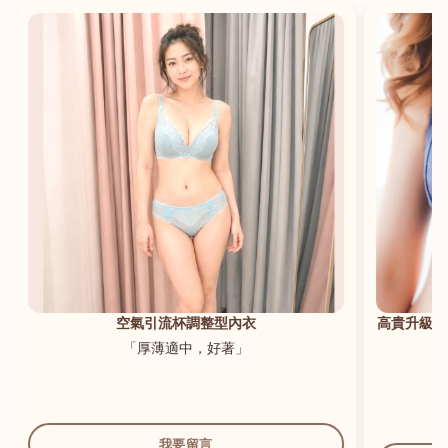
港澳中文
English
空氣引流杯調整型內衣
高貴升級新
「厚薄適中，好著」
我要留言