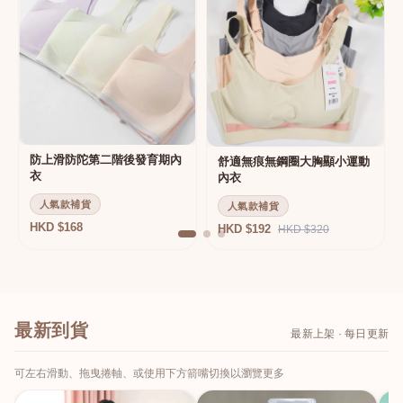
防上滑防陀第二階後發育期內
舒適無痕無鋼圈大胸顯小運動
衣
內衣
人氣款補貨
人氣款補貨
HKD $168
HKD $192
HKD $320
最新到貨
最新上架 · 每日更新
可左右滑動、拖曳捲軸、或使用下方箭嘴切換以瀏覽更多