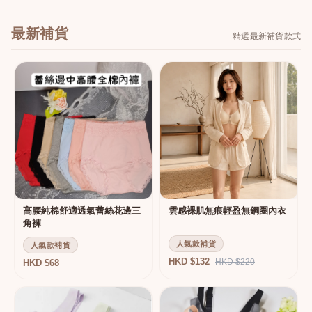
最新補貨
精選最新補貨款式
高腰純棉舒適透氣蕾絲花邊三
雲感裸肌無痕輕盈無鋼圈內衣
角褲
人氣款補貨
人氣款補貨
HKD $132
HKD $220
HKD $68