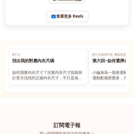
查看更多 Reels
BY 2
BY ICMARTS 潮流生活百貨
找出我的對應內衣尺碼
第六回~如何選擇合適
如何測量內衣尺寸？完整內衣尺寸指南與
小編身為一個會運動的
計算方法找到正確內衣尺寸，不只是為了
運動配備那麼多，凡舉
數字好看，而是為了長時間穿著的舒適與
動上衣，外套，內衣，
支撐。如果你...
堆！真的很多人...
訂閱電子報
第一時間獲取最新消息與優惠 ✨