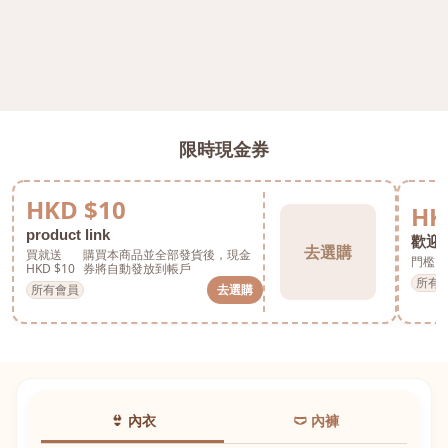
限時現金券
HKD $10
HK
product link
歡迎券
去選購
買就送
購買本商品並全部發貨後，現金
門檻 H
HKD $10
券將自動發放到帳戶
所有
所有會員
去選購
👙 內衣
🩲 內褲