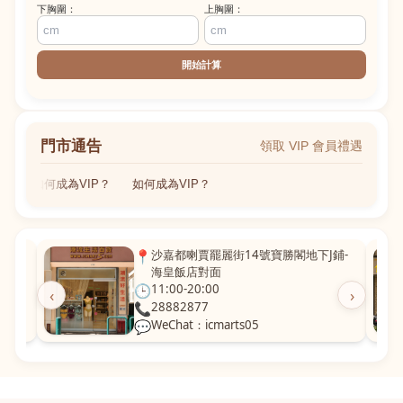
下胸圍：
上胸圍：
開始計算
門市通告
領取 VIP 會員禮遇
如何成為VIP？
如何成為VIP？
粵華廣
📍
沙嘉都喇賈罷麗街14號寶勝閣地下J鋪-
海皇飯店對面
🕒
11:00-20:00
‹
›
📞
28882877
💬
WeChat：icmarts05