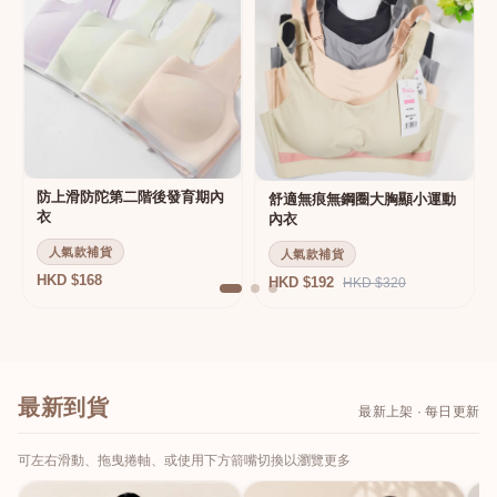
防上滑防陀第二階後發育期內
舒適無痕無鋼圈大胸顯小運動
衣
內衣
人氣款補貨
人氣款補貨
HKD $168
HKD $192
HKD $320
最新到貨
最新上架 · 每日更新
可左右滑動、拖曳捲軸、或使用下方箭嘴切換以瀏覽更多