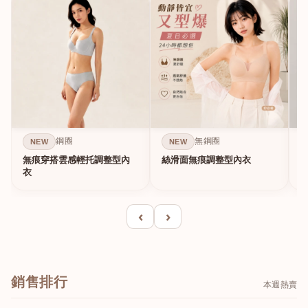
鋼圈
無鋼圈
NEW
NEW
無痕穿搭雲感輕托調整型內
絲滑面無痕調整型內衣
A
衣
‹
›
銷售排行
本週熱賣