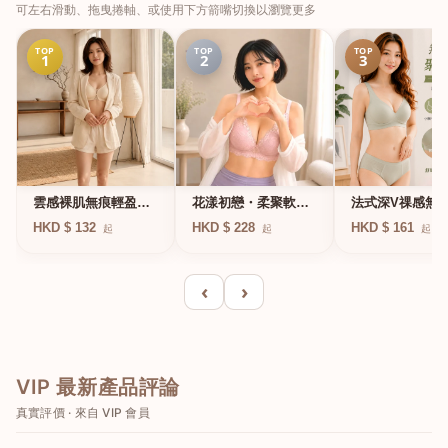
可左右滑動、拖曳捲軸、或使用下方箭嘴切換以瀏覽更多
TOP
TOP
TOP
1
2
3
法式深V祼感無
雲感裸肌無痕輕盈無
花漾初戀・柔聚軟鋼
凍軟支撐條無鋼
鋼圈內衣
圈蕾絲內衣
HKD $ 161
HKD $ 132
HKD $ 228
起
起
起
衣
‹
›
VIP 最新產品評論
真實評價 · 來自 VIP 會員