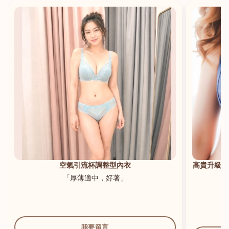
港澳中文
English
空氣引流杯調整型內衣
高貴升級新
「厚薄適中，好著」
我要留言