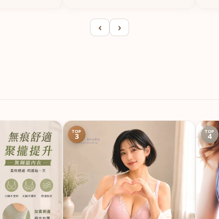
‹
›
TOP
TOP
3
4