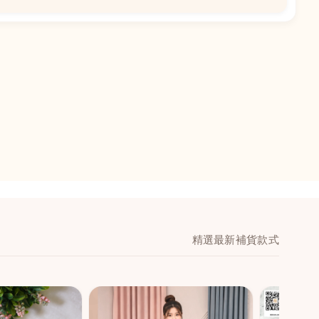
📍
閣地下J鋪-海皇
澳門黑沙環馬場大馬
舖 (萬寧隔離)
🕒
11:00-20:00
📞
28474006
💬
WeChat：icmarts0
精選最新補貨款式