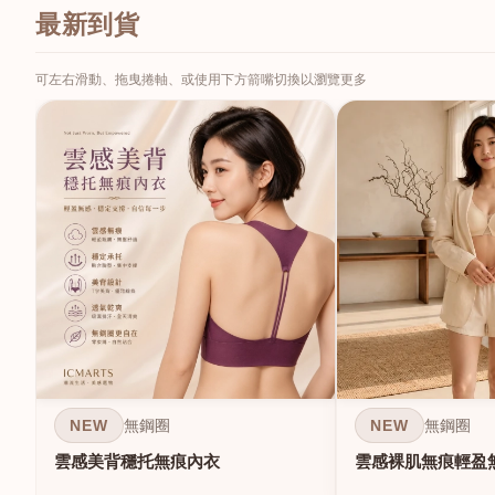
最新到貨
可左右滑動、拖曳捲軸、或使用下方箭嘴切換以瀏覽更多
NEW
NEW
無鋼圈
無鋼圈
雲感美背穩托無痕內衣
雲感裸肌無痕輕盈