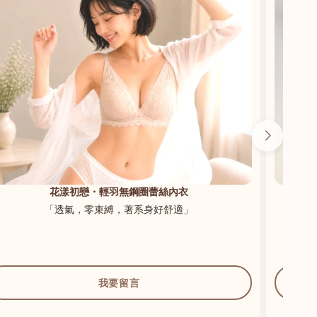
花漾初戀・輕羽無鋼圈蕾絲內衣
「透氣，零束縛，著系身好舒適」
我要留言