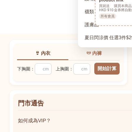
買就送
購買本商品
HKD $10
金券將自動
襪類
所有會員
護膚品
夏日閃涼價 任選3件$2
👙 內衣
🩲 內褲
開始計算
下胸圍：
上胸圍：
門市通告
如何成為VIP？
如何成為VIP？