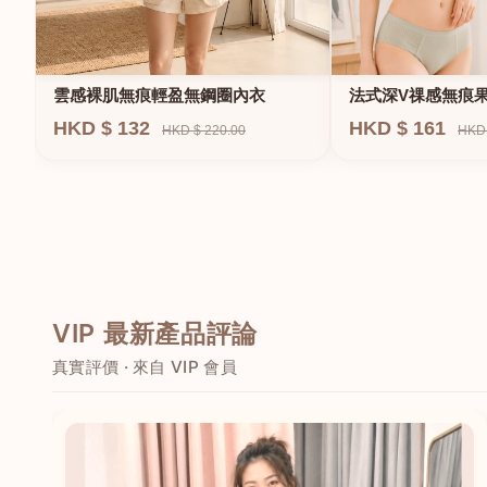
法式深V祼感無痕
雲感裸肌無痕輕盈無鋼圈內衣
圈內衣
HKD $ 161
HKD $ 132
HKD 
HKD $ 220.00
VIP 最新產品評論
真實評價 · 來自 VIP 會員