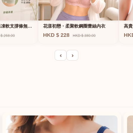
果凍軟支撐條無鋼
花漾初戀・柔聚軟鋼圈蕾絲內衣
高貴
E、
HKD $ 228
HK
$ 268.00
HKD $ 380.00
‹
›