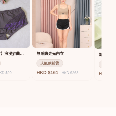
【MIT機能內衣】浪漫妙曲機能調整內衣 配套內褲
無感防走光內衣
人氣款補貨
人氣款
HKD $161
KD $90
HKD $268
HKD $1