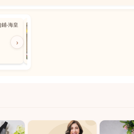
📍
 粵華廣場對
沙嘉都喇賈罷麗街14號寶勝
飯店對面
🕒
11:00-20:00
›
📞
28882877
💬
WeChat：icmarts05