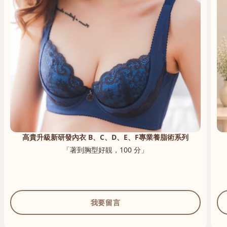
高貴升級新研發內衣 B、C、D、E、F專業養脂術系列
「著到胸型好靚，100 分」
我要留言