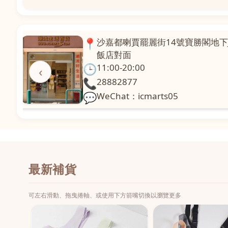
📍
澳門啤利喇街121號珍興樓L1舖
面
🕒
11:00-20:00
‹
📞
28331971
💬
WeChat：icmarts02
最新補貨
可左右滑動、拖曳捲軸、或使用下方箭嘴切換以瀏覽更多