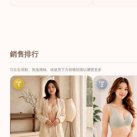
銷售排行
可左右滑動、拖曳捲軸、或使用下方箭嘴切換以瀏覽更多
TOP
TOP
1
2