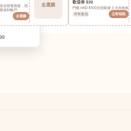
歡迎券 $30
去選購
並全部發貨後，現
門檻 HKD $500元
領取後 3 天內有效
發放到帳戶
所有會員
立即領取
去選購
99