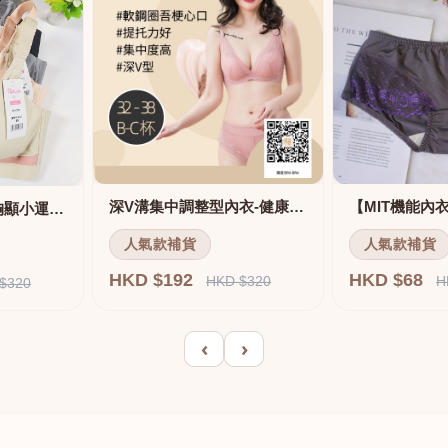
深V溝集中調整型內衣-健康軟鋼圈
舒適無痕無鋼圈大胸顯小運動內衣
人氣款補貨
人氣款補貨
HKD $192
HKD $68
HKD $320
H
$320
‹
›