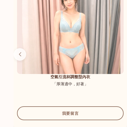
（內
空氣引流杯調整型內衣
「厚薄適中，好著」
我要留言