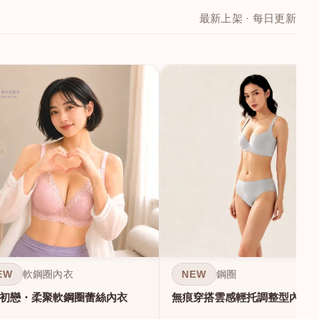
最新上架 · 每日更新
EW
NEW
軟鋼圈內衣
鋼圈
初戀・柔聚軟鋼圈蕾絲內衣
無痕穿搭雲感輕托調整型內衣