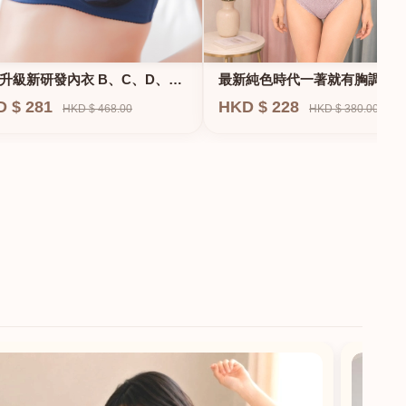
升級新研發內衣 B、C、D、
最新純色時代一著就有胸調整
F專業養脂術系列
衣-專治小胸 蝴蝶肌位矯正型內
D $ 281
HKD $ 228
HKD $ 468.00
HKD $ 380.00