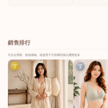
銷售排行
可左右滑動、拖曳捲軸、或使用下方箭嘴切換以瀏覽更多
TOP
TOP
1
2