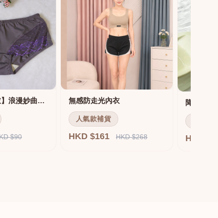
【MIT機能內衣】浪漫妙曲機能調整內衣 配套內褲
無感防走光內衣
人氣款補貨
人氣款
HKD $161
KD $90
HKD $268
HKD $1