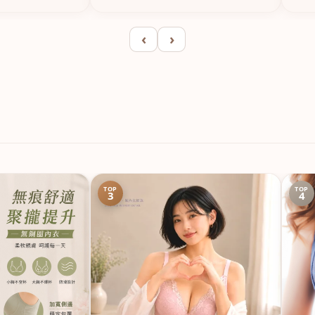
‹
›
TOP
TOP
3
4