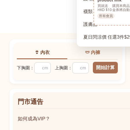
買就送
購買本商品
HKD $10
金券將自動
襪類
所有會員
護膚品
夏日閃涼價 任選3件$2
👙 內衣
🩲 內褲
開始計算
下胸圍：
上胸圍：
門市通告
如何成為VIP？
如何成為VIP？