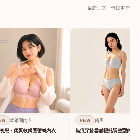
最新上架 · 每日更新
EW
NEW
軟鋼圈內衣
鋼圈
初戀・柔聚軟鋼圈蕾絲內衣
無痕穿搭雲感輕托調整型內衣