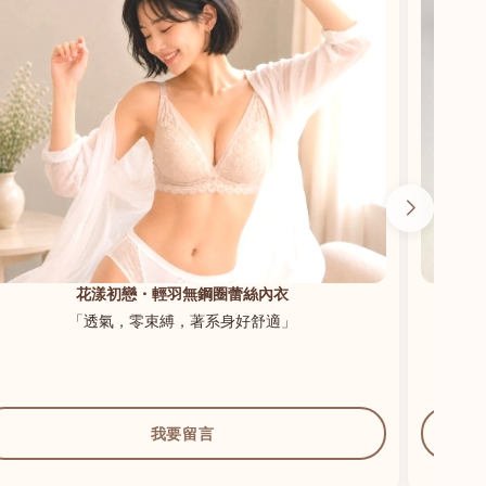
花漾初戀・輕羽無鋼圈蕾絲內衣
「透氣，零束縛，著系身好舒適」
我要留言