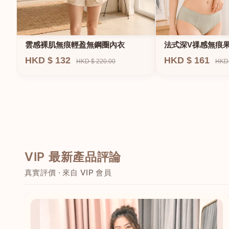
法式深V祼感無痕
雲感裸肌無痕輕盈無鋼圈內衣
圈內衣
HKD $ 161
HKD $ 132
HKD 
HKD $ 220.00
VIP 最新產品評論
真實評價 · 來自 VIP 會員