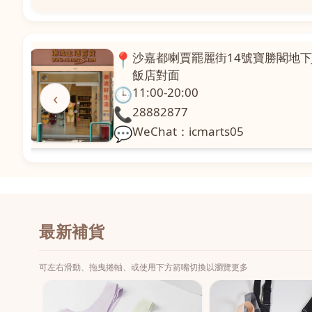
📍
澳門啤利喇街121號珍興樓L1舖
面
🕒
11:00-20:00
‹
📞
28331971
💬
WeChat：icmarts02
最新補貨
可左右滑動、拖曳捲軸、或使用下方箭嘴切換以瀏覽更多