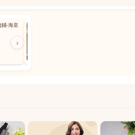
📍
 粵華廣場對
沙嘉都喇賈罷麗街14號寶勝
飯店對面
🕒
11:00-20:00
›
📞
28882877
💬
WeChat：icmarts05