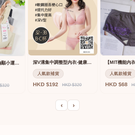
深V溝集中調整型內衣-健康軟鋼圈
舒適無痕無鋼圈大胸顯小運動內衣
人氣款補貨
人氣款補貨
HKD $192
HKD $68
HKD $320
H
$320
‹
›