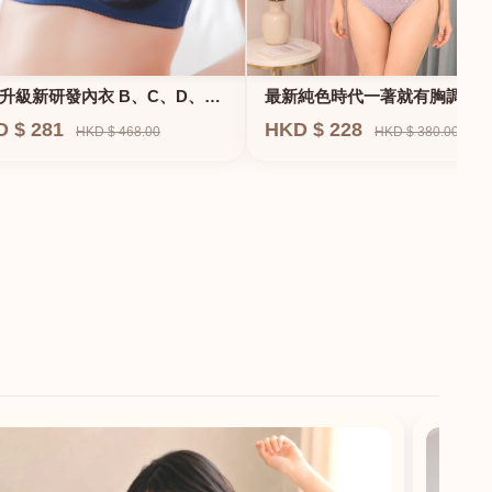
升級新研發內衣 B、C、D、
最新純色時代一著就有胸調整
F專業養脂術系列
衣-專治小胸 蝴蝶肌位矯正型內
D $ 281
HKD $ 228
HKD $ 468.00
HKD $ 380.00