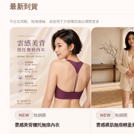
最新到貨
可左右滑動、拖曳捲軸、或使用下方箭嘴切換以瀏覽更多
NEW
NEW
無鋼圈
無鋼圈
雲感美背穩托無痕內衣
雲感裸肌無痕輕盈