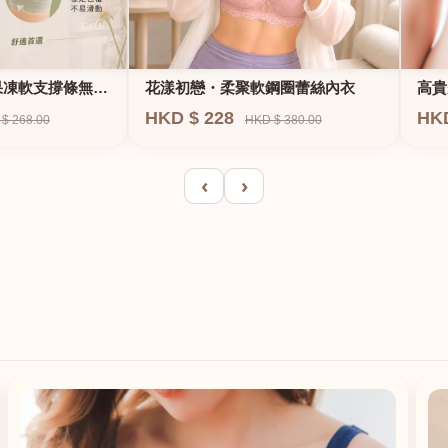
果凍軟支撐條無鋼
花漾初戀・柔聚軟鋼圈蕾絲內衣
高貴
E、
HKD $ 228
HK
$ 268.00
HKD $ 380.00
‹
›