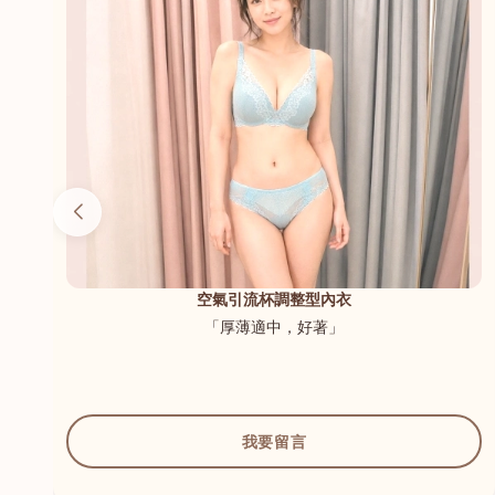
（內
空氣引流杯調整型內衣
「厚薄適中，好著」
我要留言