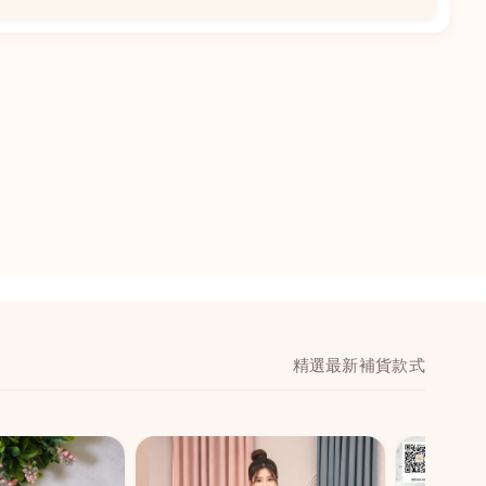
📍
閣地下J鋪-海皇
澳門黑沙環馬場大馬
舖 (萬寧隔離)
🕒
11:00-20:00
📞
28474006
💬
WeChat：icmarts0
精選最新補貨款式