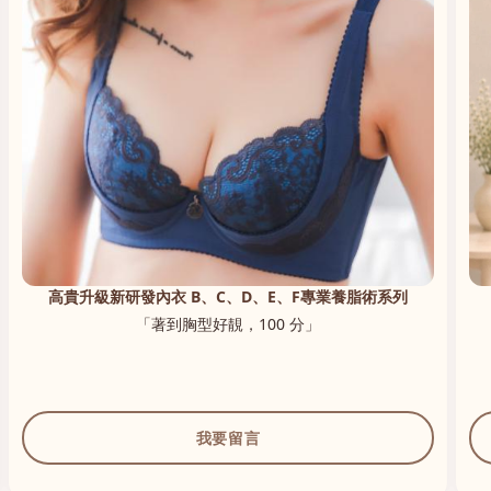
高貴升級新研發內衣 B、C、D、E、F專業養脂術系列
「著到胸型好靚，100 分」
我要留言