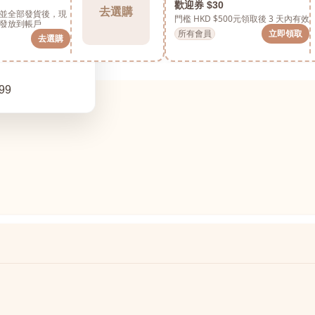
歡迎券 $30
去選購
並全部發貨後，現
門檻 HKD $500元
領取後 3 天內有效
發放到帳戶
所有會員
立即領取
去選購
99