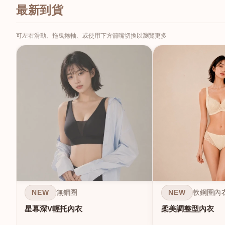
最新到貨
可左右滑動、拖曳捲軸、或使用下方箭嘴切換以瀏覽更多
NEW
NEW
無鋼圈
軟鋼圈內
星幕深V輕托內衣
柔美調整型內衣