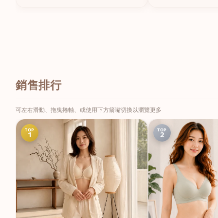
銷售排行
可左右滑動、拖曳捲軸、或使用下方箭嘴切換以瀏覽更多
TOP
TOP
1
2