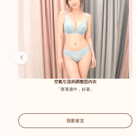
（內
空氣引流杯調整型內衣
「厚薄適中，好著」
我要留言