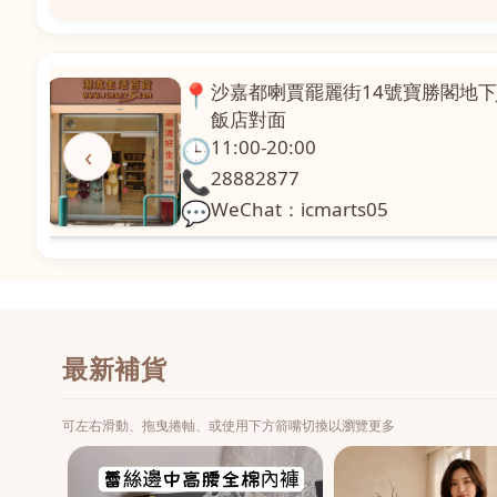
📍
澳門啤利喇街121號珍興樓L1舖
面
🕒
11:00-20:00
‹
📞
28331971
💬
WeChat：icmarts02
最新補貨
可左右滑動、拖曳捲軸、或使用下方箭嘴切換以瀏覽更多