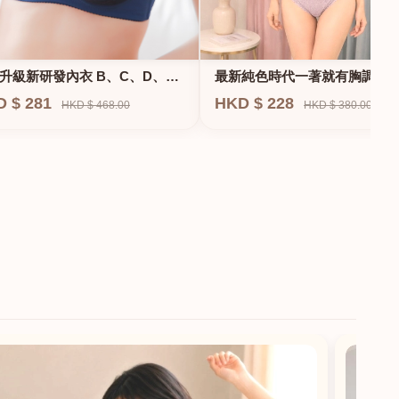
升級新研發內衣 B、C、D、
最新純色時代一著就有胸調整
F專業養脂術系列
衣-專治小胸 蝴蝶肌位矯正型內
D $ 281
HKD $ 228
HKD $ 468.00
HKD $ 380.00