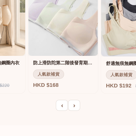
無鋼圈內衣
防上滑防陀第二階後發育期內衣
人氣款補貨
人氣款補貨
HKD $168
HKD $192
$220
‹
›