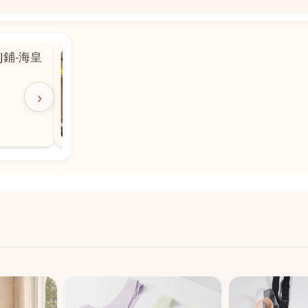
📍
 粵華廣場對
沙嘉都喇賈罷麗街14號寶勝
飯店對面
🕒
11:00-20:00
›
📞
28882877
💬
WeChat：icmarts05