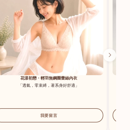
花漾初戀・輕羽無鋼圈蕾絲內衣
「透氣，零束縛，著系身好舒適」
我要留言