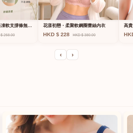
果凍軟支撐條無鋼
花漾初戀・柔聚軟鋼圈蕾絲內衣
高貴
E、
HKD $ 228
HK
$ 268.00
HKD $ 380.00
‹
›