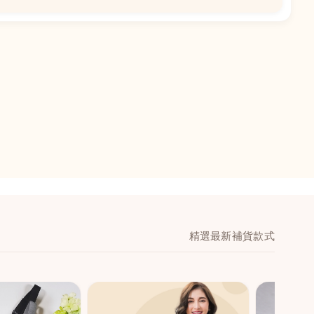
📍
閣地下J鋪-海皇
澳門黑沙環馬場大馬
舖 (萬寧隔離)
🕒
11:00-20:00
📞
28474006
💬
WeChat：icmarts0
精選最新補貨款式