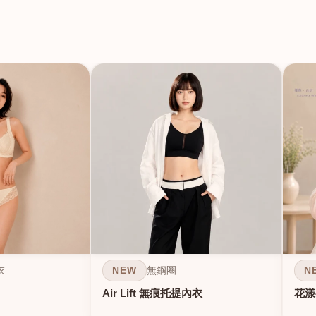
NEW
N
衣
無鋼圈
Air Lift 無痕托提內衣
花漾