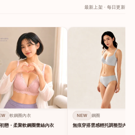
最新上架 · 每日更新
EW
NEW
軟鋼圈內衣
鋼圈
初戀・柔聚軟鋼圈蕾絲內衣
無痕穿搭雲感輕托調整型內衣