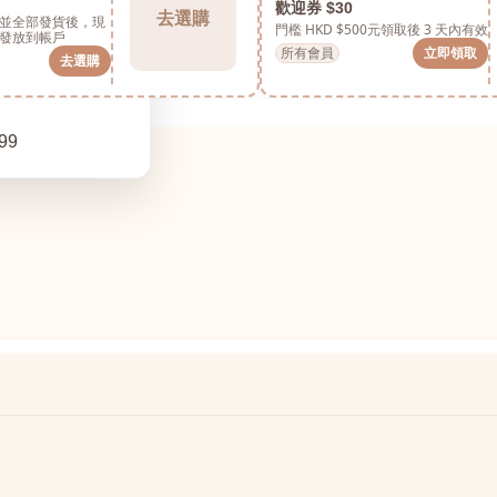
歡迎券 $30
去選購
並全部發貨後，現
門檻 HKD $500元
領取後 3 天內有效
發放到帳戶
所有會員
立即領取
去選購
99