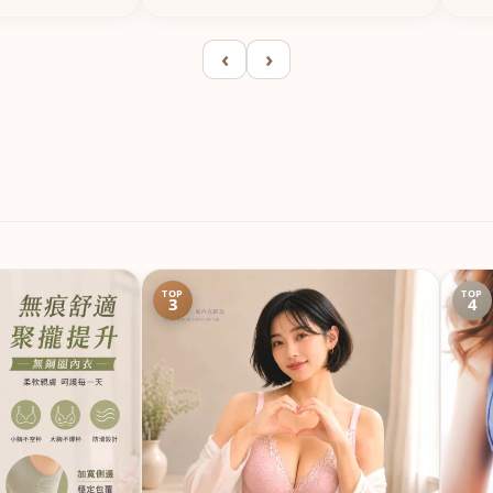
‹
›
TOP
TOP
3
4