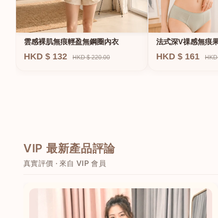
法式深V祼感無痕
雲感裸肌無痕輕盈無鋼圈內衣
圈內衣
HKD $ 161
HKD $ 132
HKD 
HKD $ 220.00
VIP 最新產品評論
真實評價 · 來自 VIP 會員