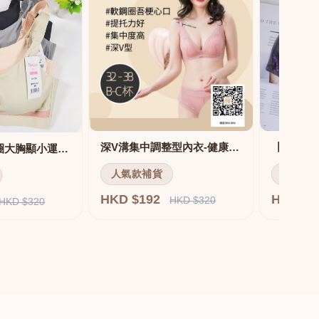
深V溝集中調整型內衣-健康軟鋼圈
舒適無痕無鋼圈大胸顯小運動內衣
人氣款補貨
人氣款
HKD $192
HKD $
HKD $320
HKD $320