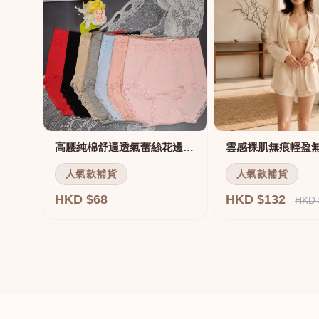
高腰純棉舒適透氣蕾絲花邊三角褲
雲感裸肌無痕輕盈
人氣款補貨
人氣款補貨
HKD $68
HKD $132
HKD 