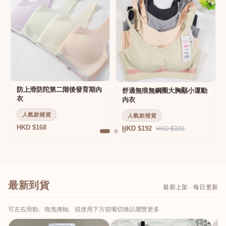
防上滑防陀第二階後發育期內
舒適無痕無鋼圈大胸顯小運動
衣
內衣
人氣款補貨
人氣款補貨
HKD $168
HKD $192
HKD $320
最新到貨
最新上架 · 每日更新
可左右滑動、拖曳捲軸、或使用下方箭嘴切換以瀏覽更多