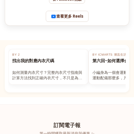
查看更多 Reels
BY 2
BY ICMARTS 潮流生活百貨
找出我的對應內衣尺碼
第六回~如何選擇合適
如何測量內衣尺寸？完整內衣尺寸指南與
小編身為一個會運動的
計算方法找到正確內衣尺寸，不只是為了
運動配備那麼多，凡舉
數字好看，而是為了長時間穿著的舒適與
動上衣，外套，內衣，
支撐。如果你...
堆！真的很多人...
訂閱電子報
第一時間獲取最新消息與優惠 ✨