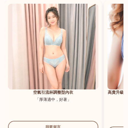
港澳中文
English
空氣引流杯調整型內衣
高貴升級新
「厚薄適中，好著」
我要留言