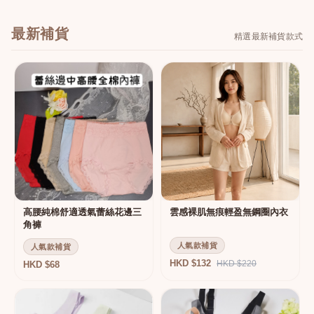
最新補貨
精選最新補貨款式
高腰純棉舒適透氣蕾絲花邊三
雲感裸肌無痕輕盈無鋼圈內衣
角褲
人氣款補貨
人氣款補貨
HKD $132
HKD $220
HKD $68