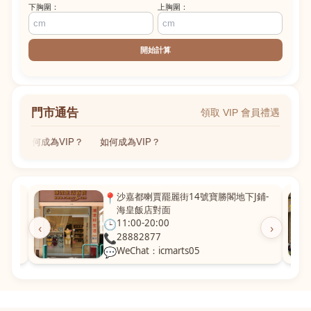
下胸圍：
上胸圍：
開始計算
門市通告
領取 VIP 會員禮遇
如何成為VIP？
如何成為VIP？
粵華廣
📍
沙嘉都喇賈罷麗街14號寶勝閣地下J鋪-
海皇飯店對面
🕒
11:00-20:00
‹
›
📞
28882877
💬
WeChat：icmarts05