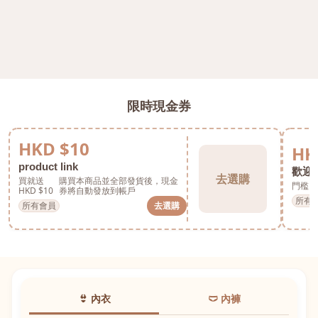
限時現金券
HKD $10
HK
product link
歡迎券
去選購
買就送
購買本商品並全部發貨後，現金
門檻 H
HKD $10
券將自動發放到帳戶
所有
所有會員
去選購
👙 內衣
🩲 內褲