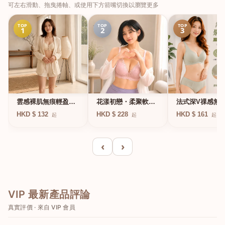
可左右滑動、拖曳捲軸、或使用下方箭嘴切換以瀏覽更多
TOP
TOP
TOP
1
2
3
法式深V祼感無
雲感裸肌無痕輕盈無
花漾初戀・柔聚軟鋼
凍軟支撐條無鋼
鋼圈內衣
圈蕾絲內衣
HKD $ 161
HKD $ 132
HKD $ 228
起
起
起
衣
‹
›
VIP 最新產品評論
真實評價 · 來自 VIP 會員