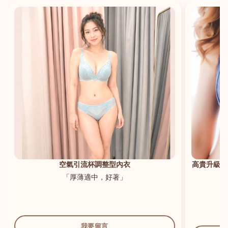
港澳中文
English
空氣引流杯調整型內衣
高貴升級新
「厚薄適中，好著」
我要留言