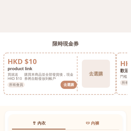
限時現金券
HKD $10
HK
product link
歡迎券
去選購
買就送
購買本商品並全部發貨後，現金
門檻 H
HKD $10
券將自動發放到帳戶
所有
所有會員
去選購
👙 內衣
🩲 內褲