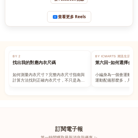
查看更多 Reels
BY 2
BY ICMARTS 潮流生活百貨
找出我的對應內衣尺碼
第六回~如何選擇合適
如何測量內衣尺寸？完整內衣尺寸指南與
小編身為一個會運動的
計算方法找到正確內衣尺寸，不只是為了
運動配備那麼多，凡舉
數字好看，而是為了長時間穿著的舒適與
動上衣，外套，內衣，
支撐。如果你...
堆！真的很多人...
訂閱電子報
第一時間獲取最新消息與優惠 ✨