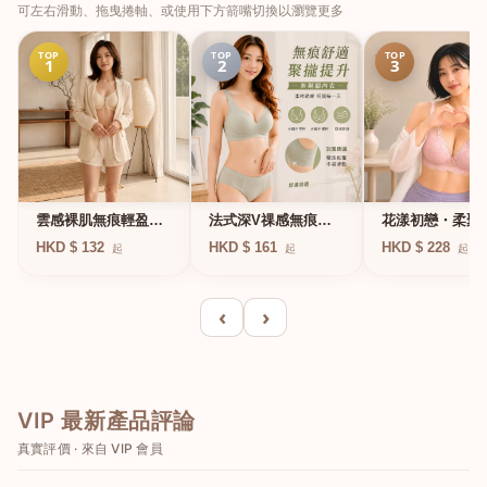
可左右滑動、拖曳捲軸、或使用下方箭嘴切換以瀏覽更多
TOP
TOP
TOP
1
2
3
法式深V祼感無痕果
雲感裸肌無痕輕盈無
花漾初戀・柔聚
凍軟支撐條無鋼圈內
鋼圈內衣
圈蕾絲內衣
HKD $ 161
HKD $ 132
HKD $ 228
起
起
起
衣
‹
›
VIP 最新產品評論
真實評價 · 來自 VIP 會員