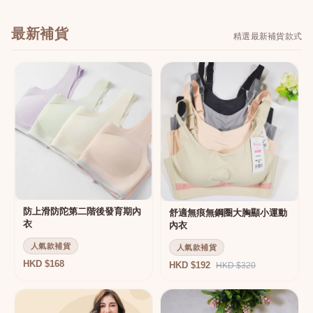
最新補貨
精選最新補貨款式
防上滑防陀第二階後發育期內
舒適無痕無鋼圈大胸顯小運動
衣
內衣
人氣款補貨
人氣款補貨
HKD $168
HKD $192
HKD $320