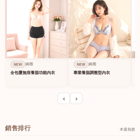
鋼圈
鋼圈
NEW
NEW
全包覆無痕養脂功能內衣
專業養脂調整型內衣
‹
›
銷售排行
本週熱賣