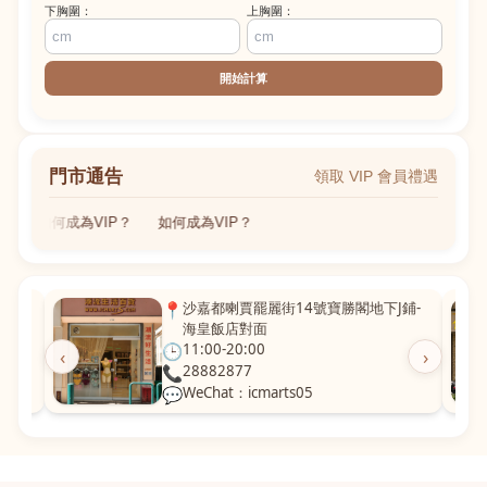
下胸圍：
上胸圍：
開始計算
門市通告
領取 VIP 會員禮遇
如何成為VIP？
如何成為VIP？
粵華廣
📍
沙嘉都喇賈罷麗街14號寶勝閣地下J鋪-
海皇飯店對面
🕒
11:00-20:00
‹
›
📞
28882877
💬
WeChat：icmarts05