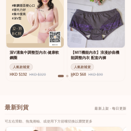
深V溝集中調整型內衣-健康軟
【MIT機能內衣】浪漫妙曲機
鋼圈
能調整內衣 配套內褲
人氣款補貨
人氣款補貨
HKD $192
HKD $68
HKD $320
HKD $90
最新到貨
最新上架 · 每日更新
可左右滑動、拖曳捲軸、或使用下方箭嘴切換以瀏覽更多