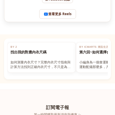
查看更多 Reels
BY 2
BY ICMARTS 潮流生活百貨
找出我的對應內衣尺碼
第六回~如何選擇合適
如何測量內衣尺寸？完整內衣尺寸指南與
小編身為一個會運動的
計算方法找到正確內衣尺寸，不只是為了
運動配備那麼多，凡舉
數字好看，而是為了長時間穿著的舒適與
動上衣，外套，內衣，
支撐。如果你...
堆！真的很多人...
訂閱電子報
第一時間獲取最新消息與優惠 ✨