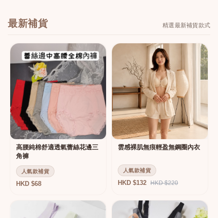
最新補貨
精選最新補貨款式
高腰純棉舒適透氣蕾絲花邊三
雲感裸肌無痕輕盈無鋼圈內衣
角褲
人氣款補貨
人氣款補貨
HKD $132
HKD $220
HKD $68