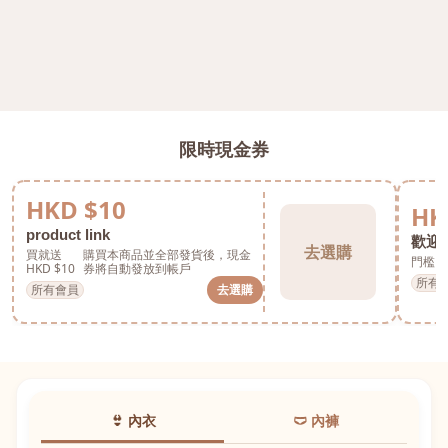
限時現金券
HKD $10
HK
product link
歡迎券
去選購
買就送
購買本商品並全部發貨後，現金
門檻 H
HKD $10
券將自動發放到帳戶
所有
所有會員
去選購
👙 內衣
🩲 內褲