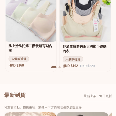
防上滑防陀第二階後發育期內
舒適無痕無鋼圈大胸顯小運動
衣
內衣
人氣款補貨
人氣款補貨
HKD $168
HKD $192
HKD $320
最新到貨
最新上架 · 每日更新
可左右滑動、拖曳捲軸、或使用下方箭嘴切換以瀏覽更多