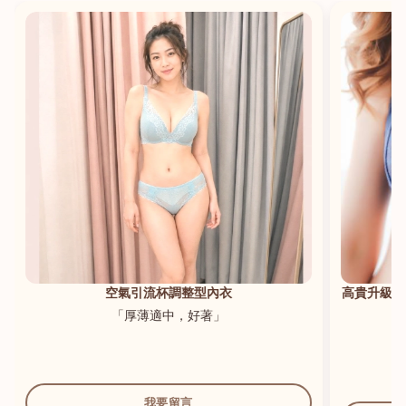
港澳中文
English
空氣引流杯調整型內衣
高貴升級新
「厚薄適中，好著」
我要留言