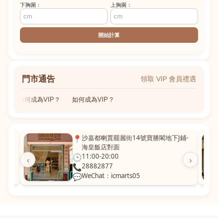
下胸圍：
上胸圍：
開始計算
門市通告
領取 VIP 會員禮遇
如何成為VIP？
如何成為VIP？
粵華廣
📍
沙嘉都喇賈罷麗街14號寶勝閣地下J鋪-
海皇飯店對面
🕒
11:00-20:00
‹
›
📞
28882877
💬
WeChat：icmarts05