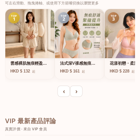
可左右滑動、拖曳捲軸、或使用下方箭嘴切換以瀏覽更多
TOP
TOP
TOP
1
2
3
法式深V祼感無痕果
雲感裸肌無痕輕盈無
花漾初戀・柔聚
凍軟支撐條無鋼圈內
鋼圈內衣
圈蕾絲內衣
HKD $ 161
HKD $ 132
HKD $ 228
起
起
起
衣
‹
›
VIP 最新產品評論
真實評價 · 來自 VIP 會員