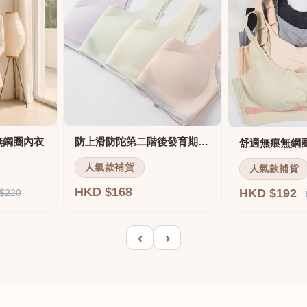
無鋼圈內衣
防上滑防陀第二階後發育期內衣
人氣款補貨
人氣款補貨
HKD $168
HKD $192
$220
‹
›