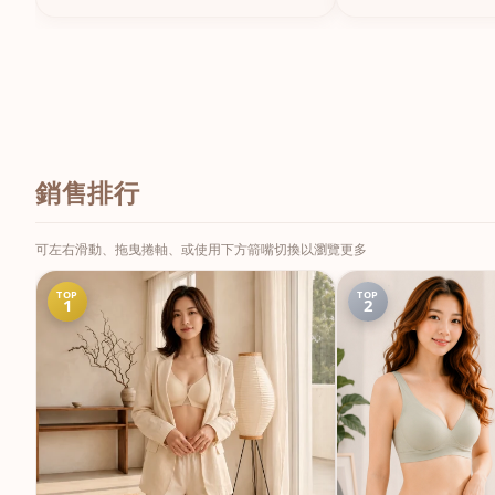
銷售排行
可左右滑動、拖曳捲軸、或使用下方箭嘴切換以瀏覽更多
TOP
TOP
1
2