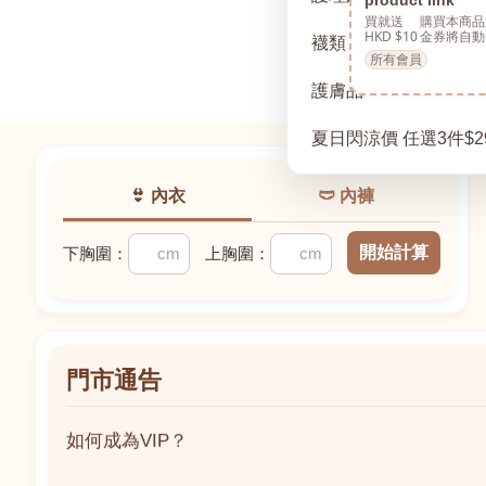
買就送
購買本商品
HKD $10
金券將自動
襪類
所有會員
護膚品
夏日閃涼價 任選3件$2
👙 內衣
🩲 內褲
開始計算
下胸圍：
上胸圍：
門市通告
如何成為VIP？
如何成為VIP？