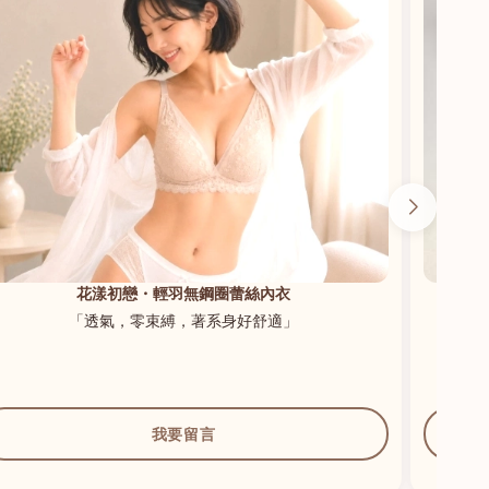
花漾初戀・輕羽無鋼圈蕾絲內衣
「透氣，零束縛，著系身好舒適」
我要留言