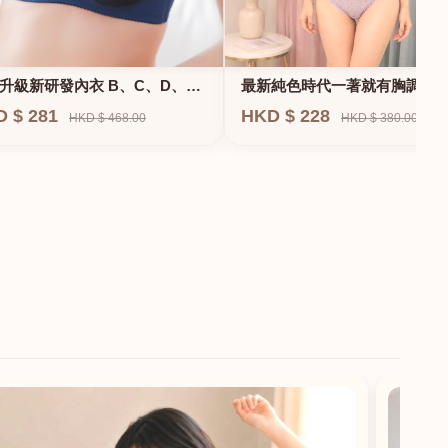
升級新研發內衣 B、C、D、
最新純色時代一著就有胸調整
F專業養脂術系列
衣-專治小胸 蝴蝶肌位矯正型內
D $ 281
HKD $ 228
HKD $ 468.00
HKD $ 380.00