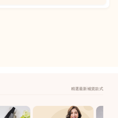
📍
閣地下J鋪-海皇
澳門黑沙環馬場大馬
舖 (萬寧隔離)
🕒
11:00-20:00
📞
28474006
💬
WeChat：icmarts0
精選最新補貨款式