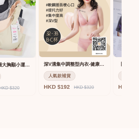
深V溝集中調整型內衣-健康軟鋼圈
舒適無痕無鋼圈大胸顯小運動內衣
人氣款補貨
人氣款
HKD $192
HKD $
HKD $320
HKD $320