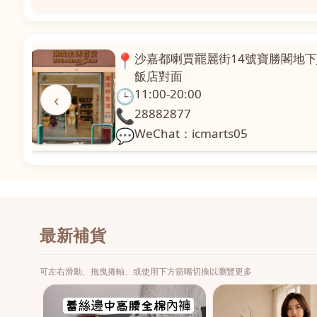
📍
澳門啤利喇街121號珍興樓L1舖
面
🕒
11:00-20:00
‹
📞
28331971
💬
WeChat：icmarts02
最新補貨
可左右滑動、拖曳捲軸、或使用下方箭嘴切換以瀏覽更多