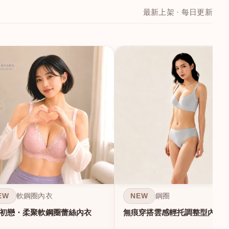
最新上架 · 每日更新
EW
NEW
軟鋼圈內衣
鋼圈
初戀・柔聚軟鋼圈蕾絲內衣
無痕穿搭雲感輕托調整型內衣