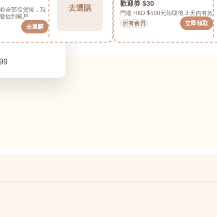
歡迎券 $30
去選購
並全部發貨後，現
門檻 HKD $500元
領取後 3 天內有效
發放到帳戶
所有會員
立即領取
去選購
99