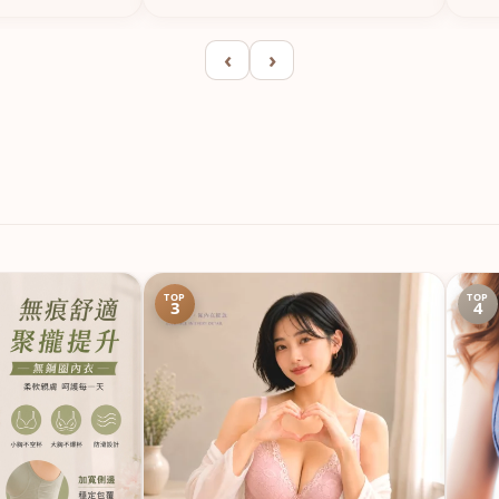
‹
›
TOP
TOP
3
4