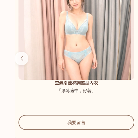
（內
空氣引流杯調整型內衣
「厚薄適中，好著」
我要留言