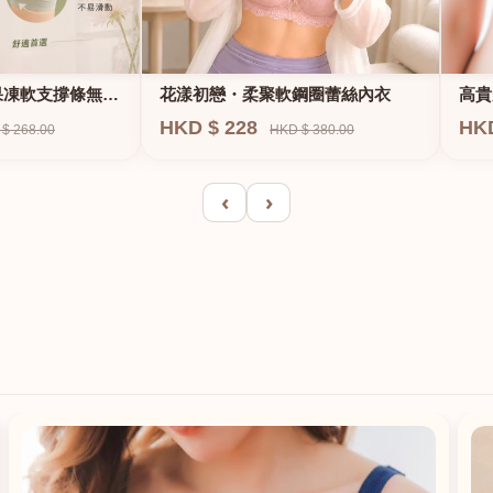
果凍軟支撐條無鋼
花漾初戀・柔聚軟鋼圈蕾絲內衣
高貴
E、
HKD $ 228
HK
$ 268.00
HKD $ 380.00
‹
›