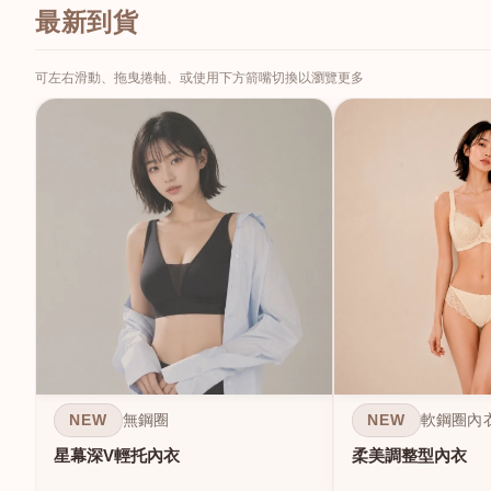
最新到貨
可左右滑動、拖曳捲軸、或使用下方箭嘴切換以瀏覽更多
NEW
NEW
無鋼圈
軟鋼圈內
星幕深V輕托內衣
柔美調整型內衣