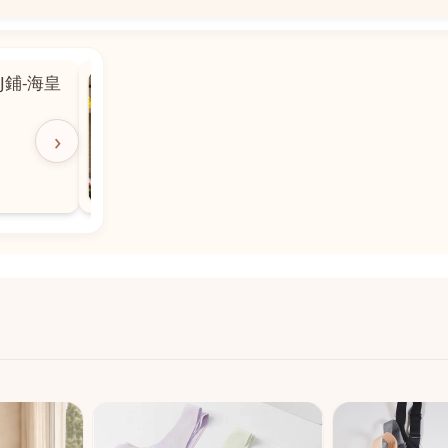
📍
 粵華廣場對
沙嘉都喇賈罷麗街14號寶勝
飯店對面
🕒
11:00-20:00
›
📞
28882877
💬
WeChat：icmarts05