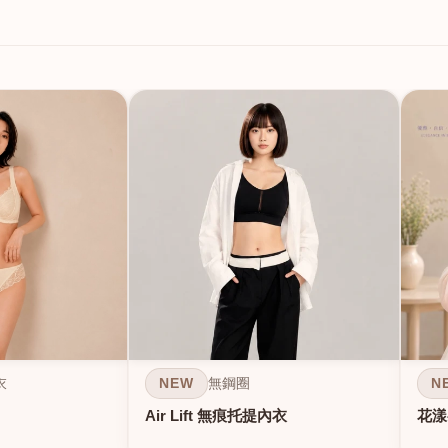
NEW
N
衣
無鋼圈
Air Lift 無痕托提內衣
花漾