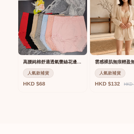
高腰純棉舒適透氣蕾絲花邊三角褲
雲感裸肌無痕輕盈
人氣款補貨
人氣款補貨
HKD $68
HKD $132
HKD 