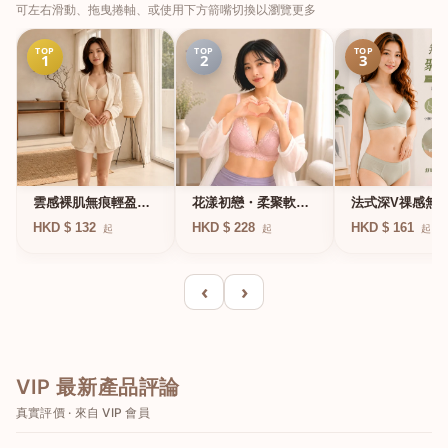
可左右滑動、拖曳捲軸、或使用下方箭嘴切換以瀏覽更多
TOP
TOP
TOP
1
2
3
法式深V祼感無
雲感裸肌無痕輕盈無
花漾初戀・柔聚軟鋼
凍軟支撐條無鋼
鋼圈內衣
圈蕾絲內衣
HKD $ 161
HKD $ 132
HKD $ 228
起
起
起
衣
‹
›
VIP 最新產品評論
真實評價 · 來自 VIP 會員