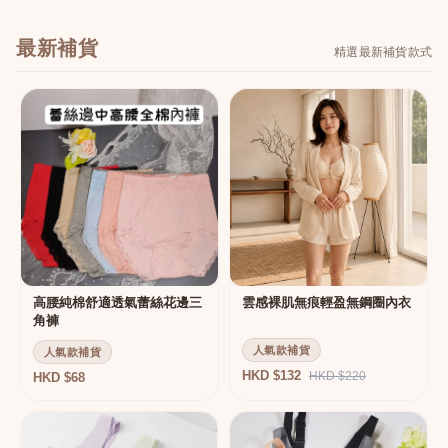
最新補貨
精選最新補貨款式
高腰純棉舒適透氣蕾絲花邊三
雲感裸肌無痕輕盈無鋼圈內衣
角褲
人氣款補貨
人氣款補貨
HKD $132
HKD $220
HKD $68