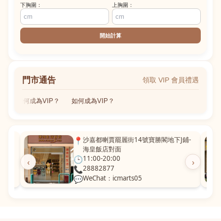
下胸圍：
上胸圍：
開始計算
門市通告
領取 VIP 會員禮遇
如何成為VIP？
如何成為VIP？
粵華廣
📍
沙嘉都喇賈罷麗街14號寶勝閣地下J鋪-
海皇飯店對面
🕒
11:00-20:00
‹
›
📞
28882877
💬
WeChat：icmarts05