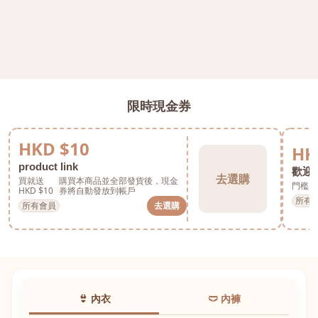
限時現金券
HKD $10
HK
product link
歡迎券
去選購
買就送
購買本商品並全部發貨後，現金
門檻 H
HKD $10
券將自動發放到帳戶
所有
所有會員
去選購
👙 內衣
🩲 內褲