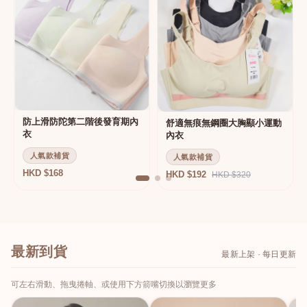
防上滑防陀第二階後發育期內
舒適無痕無鋼圈大胸顯小運動
衣
內衣
人氣款補貨
人氣款補貨
HKD $168
HKD $192
HKD $320
最新到貨
最新上架 · 每日更新
可左右滑動、拖曳捲軸、或使用下方箭嘴切換以瀏覽更多