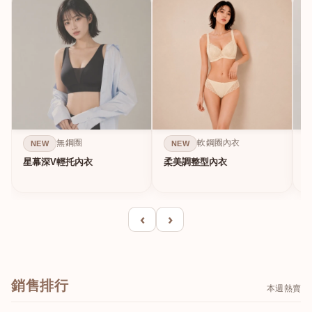
無鋼圈
軟鋼圈內衣
NEW
NEW
星幕深V輕托內衣
柔美調整型內衣
A
‹
›
銷售排行
本週熱賣