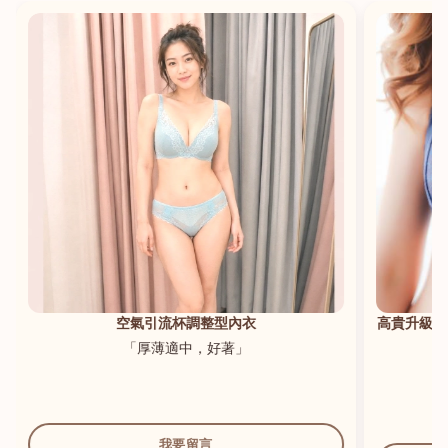
港澳中文
English
空氣引流杯調整型內衣
高貴升級新
「厚薄適中，好著」
我要留言