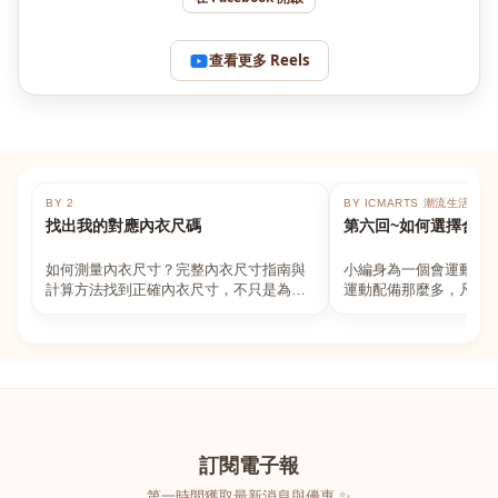
查看更多 Reels
BY 2
BY ICMARTS 潮流生活百貨
找出我的對應內衣尺碼
第六回~如何選擇合適
如何測量內衣尺寸？完整內衣尺寸指南與
小編身為一個會運動的
計算方法找到正確內衣尺寸，不只是為了
運動配備那麼多，凡舉
數字好看，而是為了長時間穿著的舒適與
動上衣，外套，內衣，
支撐。如果你...
堆！真的很多人...
訂閱電子報
第一時間獲取最新消息與優惠 ✨