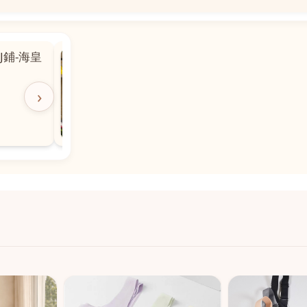
📍
 粵華廣場對
沙嘉都喇賈罷麗街14號寶勝
飯店對面
🕒
11:00-20:00
›
📞
28882877
💬
WeChat：icmarts05