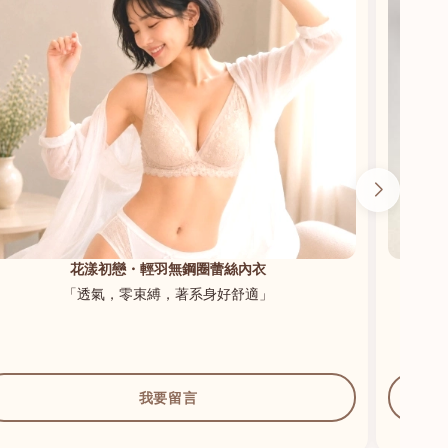
花漾初戀・輕羽無鋼圈蕾絲內衣
「透氣，零束縛，著系身好舒適」
我要留言