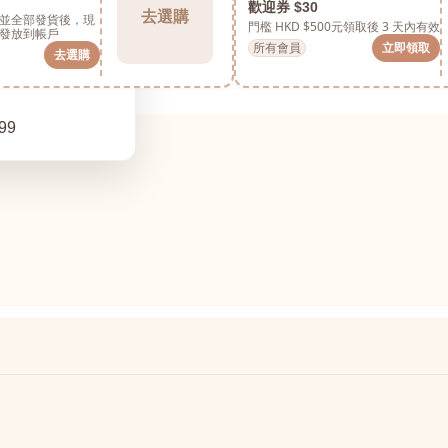
歡迎券 $30
去選購
並全部發貨後，現
門檻 HKD $500元
領取後 3 天內有效
發放到帳戶
所有會員
立即領取
去選購
99