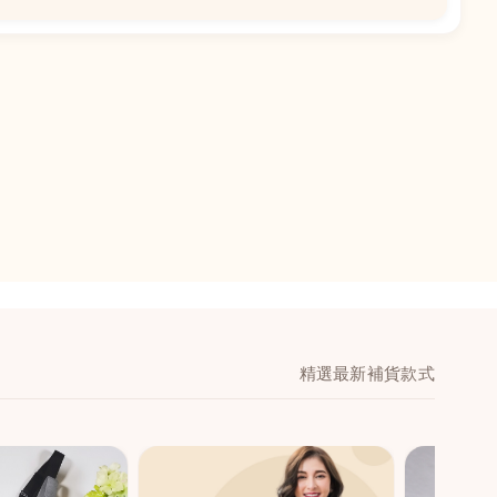
📍
閣地下J鋪-海皇
澳門黑沙環馬場大馬
舖 (萬寧隔離)
🕒
11:00-20:00
📞
28474006
💬
WeChat：icmarts0
精選最新補貨款式