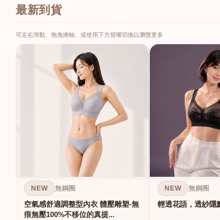
最新到貨
可左右滑動、拖曳捲軸、或使用下方箭嘴切換以瀏覽更多
NEW
NEW
無鋼圈
無鋼圈
空氣感舒適調整型內衣 體壓雕塑-無
輕透花語，透紗隱
痕無壓100%不移位的真提...