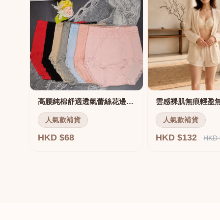
高腰純棉舒適透氣蕾絲花邊三角褲
雲感裸肌無痕輕盈
人氣款補貨
人氣款補貨
HKD $68
HKD $132
HKD 