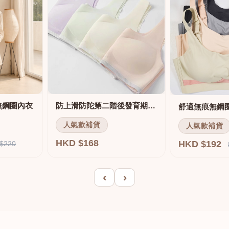
無鋼圈內衣
防上滑防陀第二階後發育期內衣
人氣款補貨
人氣款補貨
HKD $168
HKD $192
$220
‹
›