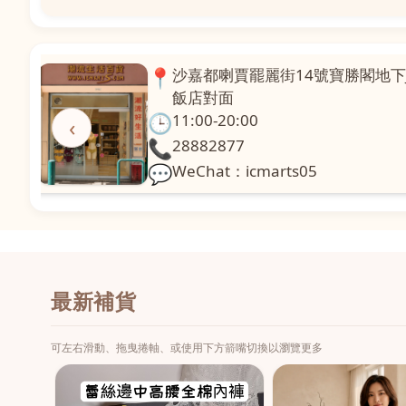
📍
澳門啤利喇街121號珍興樓L1舖
面
🕒
11:00-20:00
‹
📞
28331971
💬
WeChat：icmarts02
最新補貨
可左右滑動、拖曳捲軸、或使用下方箭嘴切換以瀏覽更多