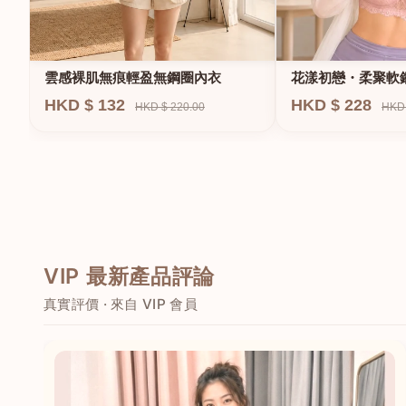
雲感裸肌無痕輕盈無鋼圈內衣
花漾初戀・柔聚軟
HKD $ 132
HKD $ 228
HKD $ 220.00
HKD 
VIP 最新產品評論
真實評價 · 來自 VIP 會員