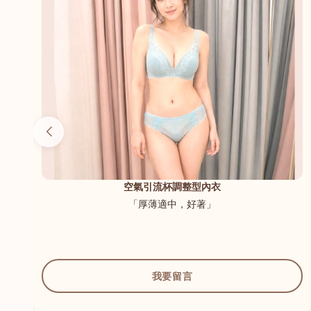
（內
空氣引流杯調整型內衣
「厚薄適中，好著」
我要留言