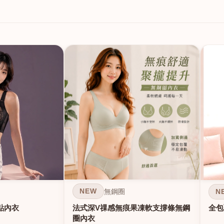
NEW
N
無鋼圈
法式深V祼感無痕果凍軟支撐條無鋼
點內衣
全包
圈內衣