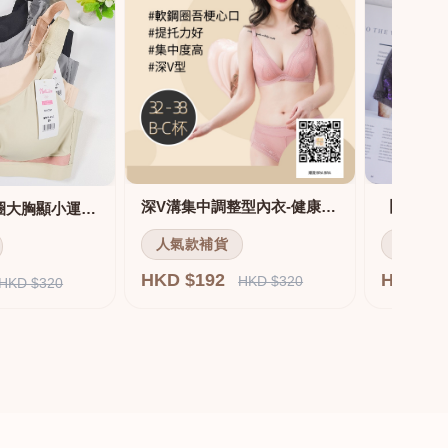
深V溝集中調整型內衣-健康軟鋼圈
舒適無痕無鋼圈大胸顯小運動內衣
人氣款補貨
人氣款
HKD $192
HKD $
HKD $320
HKD $320