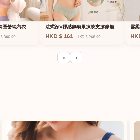
法式深V祼感無痕果凍軟支撐條無鋼
鋼圈蕾絲內衣
雲柔
圈內衣
HKD $ 161
HK
HKD $ 268.00
$ 380.00
‹
›