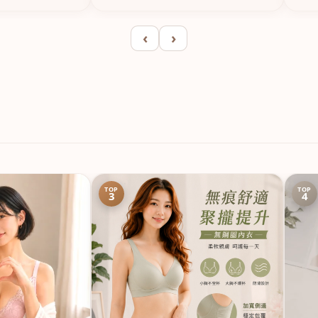
‹
›
TOP
TOP
3
4