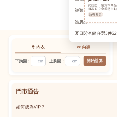
買就送
購買本商品
HKD $10
金券將自動
襪類
所有會員
護膚品
夏日閃涼價 任選3件$2
👙 內衣
🩲 內褲
開始計算
下胸圍：
上胸圍：
門市通告
如何成為VIP？
如何成為VIP？