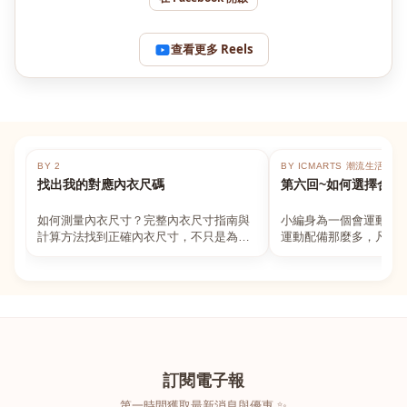
查看更多 Reels
BY 2
BY ICMARTS 潮流生活百貨
找出我的對應內衣尺碼
第六回~如何選擇合適
如何測量內衣尺寸？完整內衣尺寸指南與
小編身為一個會運動的
計算方法找到正確內衣尺寸，不只是為了
運動配備那麼多，凡舉
數字好看，而是為了長時間穿著的舒適與
動上衣，外套，內衣，
支撐。如果你...
堆！真的很多人...
訂閱電子報
第一時間獲取最新消息與優惠 ✨