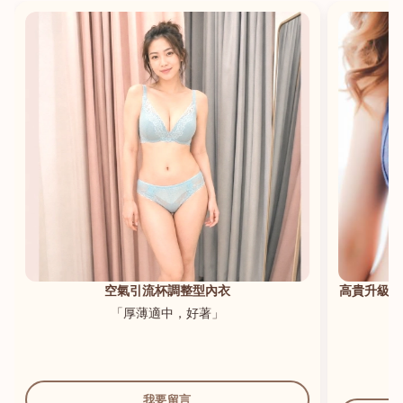
港澳中文
English
空氣引流杯調整型內衣
高貴升級新
「厚薄適中，好著」
我要留言