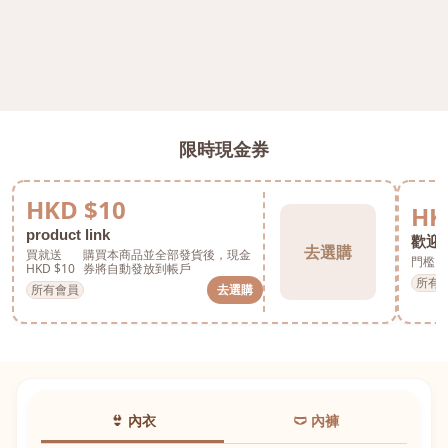
限時現金券
HKD $10
HK
product link
歡迎券
去選購
買就送
購買本商品並全部發貨後，現金
門檻 H
HKD $10
券將自動發放到帳戶
所有
所有會員
去選購
👙 內衣
🩲 內褲