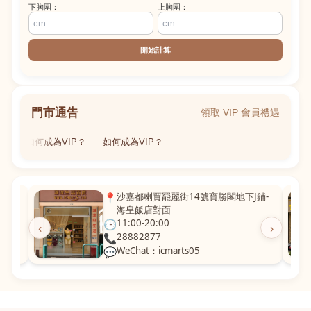
下胸圍：
上胸圍：
開始計算
門市通告
領取 VIP 會員禮遇
如何成為VIP？
如何成為VIP？
粵華廣
📍
沙嘉都喇賈罷麗街14號寶勝閣地下J鋪-
海皇飯店對面
🕒
11:00-20:00
‹
›
📞
28882877
💬
WeChat：icmarts05