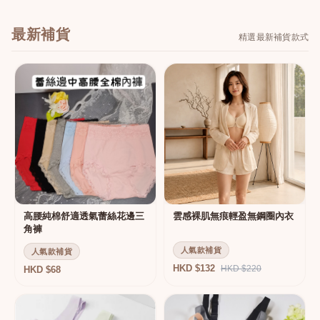
最新補貨
精選最新補貨款式
高腰純棉舒適透氣蕾絲花邊三
雲感裸肌無痕輕盈無鋼圈內衣
角褲
人氣款補貨
人氣款補貨
HKD $132
HKD $220
HKD $68