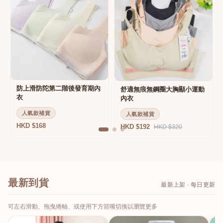
防上滑防陀第二階後發育期內
舒適無痕無鋼圈大胸顯小運動
衣
內衣
人氣款補貨
人氣款補貨
HKD $168
HKD $192
HKD $320
最新到貨
最新上架 · 每日更新
可左右滑動、拖曳捲軸、或使用下方箭嘴切換以瀏覽更多