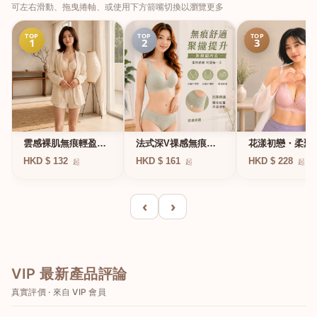
可左右滑動、拖曳捲軸、或使用下方箭嘴切換以瀏覽更多
TOP
TOP
TOP
1
2
3
法式深V祼感無痕果
雲感裸肌無痕輕盈無
花漾初戀・柔聚
凍軟支撐條無鋼圈內
鋼圈內衣
圈蕾絲內衣
HKD $ 161
HKD $ 132
HKD $ 228
起
起
起
衣
‹
›
VIP 最新產品評論
真實評價 · 來自 VIP 會員