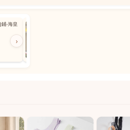
📍
 粵華廣場對
沙嘉都喇賈罷麗街14號寶勝
飯店對面
🕒
11:00-20:00
›
📞
28882877
💬
WeChat：icmarts05