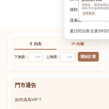
買就送
購買本商品
HKD $10
金券將自動
襪類
所有會員
護膚品
夏日閃涼價 任選3件$2
👙 內衣
🩲 內褲
開始計算
下胸圍：
上胸圍：
門市通告
如何成為VIP？
如何成為VIP？