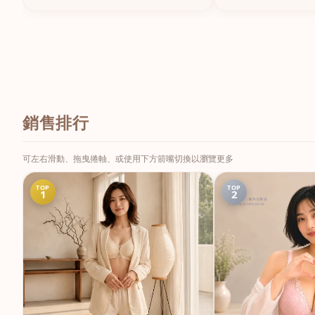
銷售排行
可左右滑動、拖曳捲軸、或使用下方箭嘴切換以瀏覽更多
TOP
TOP
1
2