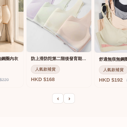
無鋼圈內衣
防上滑防陀第二階後發育期內衣
人氣款補貨
人氣款補貨
HKD $168
HKD $192
$220
‹
›