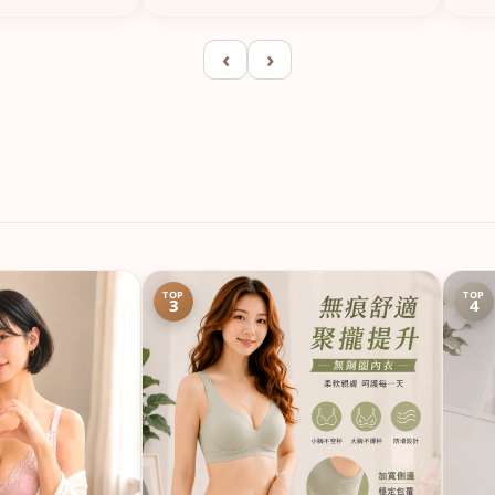
‹
›
TOP
TOP
3
4