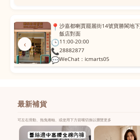
📍
澳門啤利喇街121號珍興樓L1舖
面
🕒
11:00-20:00
‹
📞
28331971
💬
WeChat：icmarts02
最新補貨
可左右滑動、拖曳捲軸、或使用下方箭嘴切換以瀏覽更多