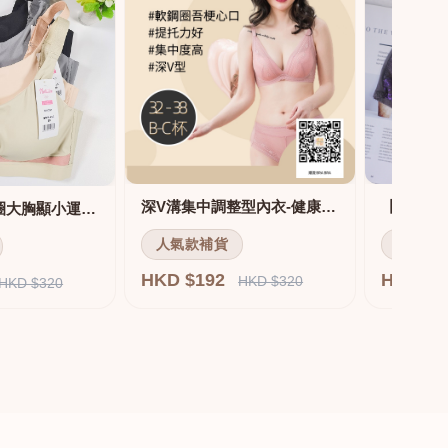
深V溝集中調整型內衣-健康軟鋼圈
舒適無痕無鋼圈大胸顯小運動內衣
人氣款補貨
人氣款
HKD $192
HKD $
HKD $320
HKD $320