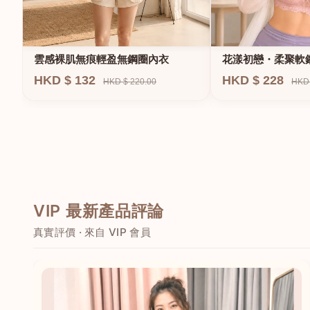
雲感裸肌無痕輕盈無鋼圈內衣
花漾初戀・柔聚軟
HKD $ 132
HKD $ 228
HKD $ 220.00
HKD 
VIP 最新產品評論
真實評價 · 來自 VIP 會員