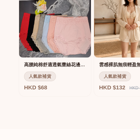
高腰純棉舒適透氣蕾絲花邊三角褲
雲感裸肌無痕輕盈
人氣款補貨
人氣款補貨
HKD $68
HKD $132
HKD 