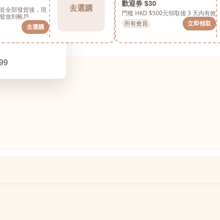
歡迎券 $30
去選購
並全部發貨後，現
門檻 HKD $500元
領取後 3 天內有效
發放到帳戶
所有會員
立即領取
去選購
99