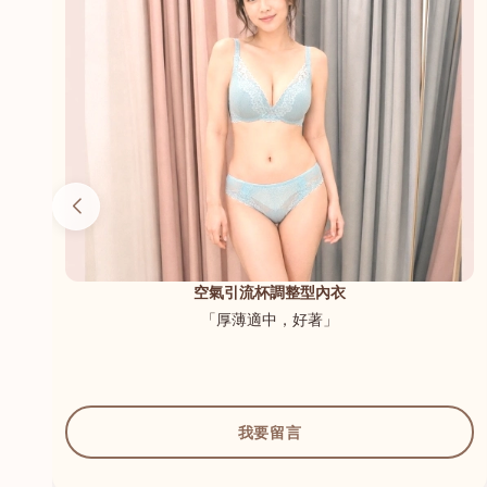
（內
空氣引流杯調整型內衣
「厚薄適中，好著」
我要留言