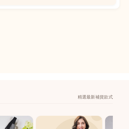
📍
閣地下J鋪-海皇
澳門黑沙環馬場大馬
舖 (萬寧隔離)
🕒
11:00-20:00
📞
28474006
💬
WeChat：icmarts0
精選最新補貨款式