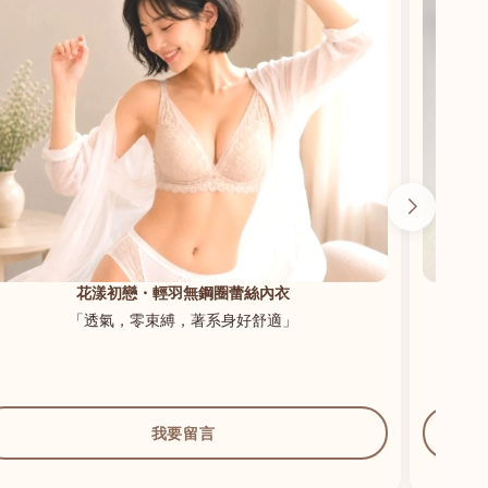
花漾初戀・輕羽無鋼圈蕾絲內衣
「透氣，零束縛，著系身好舒適」
我要留言