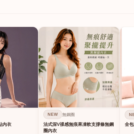
NEW
N
無鋼圈
法式深V祼感無痕果凍軟支撐條無鋼
點內衣
全包
圈內衣