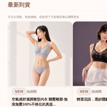
最新到貨
可左右滑動、拖曳捲軸、或使用下方箭嘴切換以瀏覽更多
NEW
NEW
無鋼圈
無鋼圈
空氣感舒適調整型內衣 體壓雕塑-無
輕透花語，透紗隱
痕無壓100%不移位的真提...