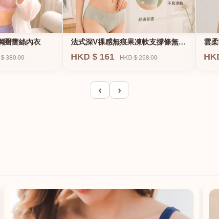
法式深V祼感無痕果凍軟支撐條無鋼
鋼圈蕾絲內衣
雲柔
圈內衣
HKD $ 161
HK
HKD $ 268.00
$ 380.00
‹
›