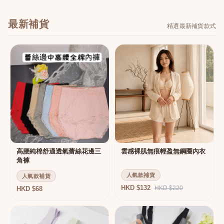
最新補貨
精選最新補貨款式
高腰純棉舒適透氣蕾絲花邊三
雲感裸肌無痕輕盈無鋼圈內衣
角褲
人氣款補貨
人氣款補貨
HKD $132
HKD $220
HKD $68