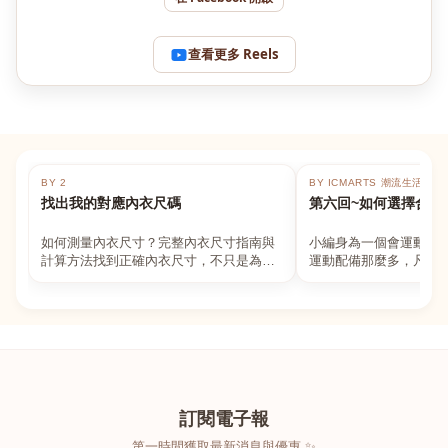
查看更多 Reels
BY 2
BY ICMARTS 潮流生活百貨
找出我的對應內衣尺碼
第六回~如何選擇合適
如何測量內衣尺寸？完整內衣尺寸指南與
小編身為一個會運動的
計算方法找到正確內衣尺寸，不只是為了
運動配備那麼多，凡舉
數字好看，而是為了長時間穿著的舒適與
動上衣，外套，內衣，
支撐。如果你...
堆！真的很多人...
訂閱電子報
第一時間獲取最新消息與優惠 ✨