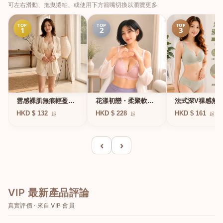
可左右滑動、拖曳捲軸、或使用下方箭嘴切換以瀏覽更多
TOP
TOP
TOP
1
2
3
法式深V祼感無
雲感裸肌無痕輕盈無
花漾初戀・柔聚軟鋼
凍軟支撐條無鋼
鋼圈內衣
圈蕾絲內衣
HKD $ 161
HKD $ 132
HKD $ 228
起
起
起
衣
‹
›
VIP 最新產品評論
真實評價 · 來自 VIP 會員