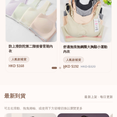
防上滑防陀第二階後發育期內
舒適無痕無鋼圈大胸顯小運動
衣
內衣
人氣款補貨
人氣款補貨
HKD $168
HKD $192
HKD $320
最新到貨
最新上架 · 每日更新
可左右滑動、拖曳捲軸、或使用下方箭嘴切換以瀏覽更多