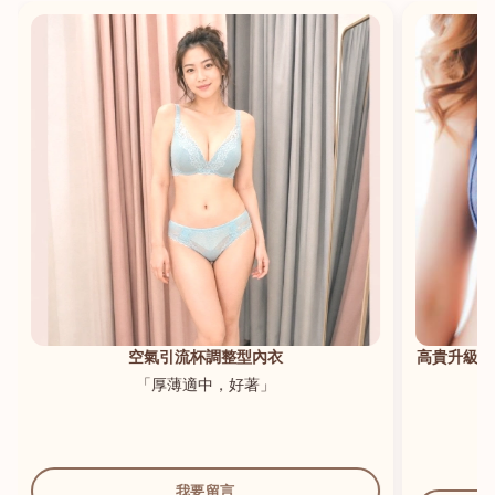
港澳中文
English
空氣引流杯調整型內衣
高貴升級新
「厚薄適中，好著」
我要留言