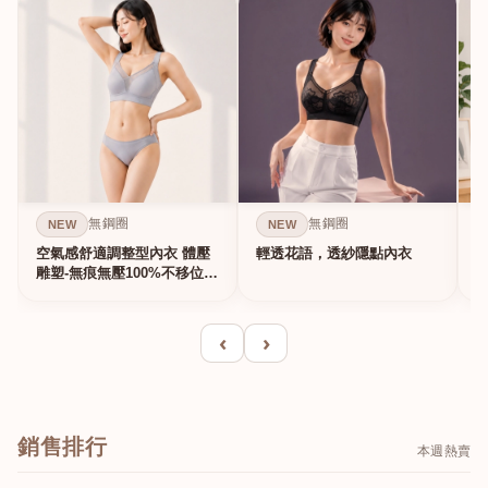
無鋼圈
無鋼圈
NEW
NEW
空氣感舒適調整型內衣 體壓
輕透花語，透紗隱點內衣
雕塑-無痕無壓100%不移位的
真提...
‹
›
銷售排行
本週熱賣