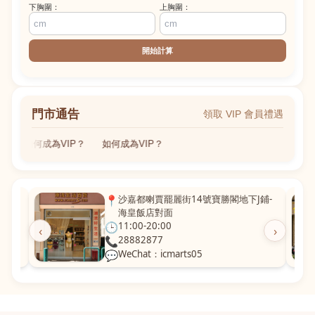
下胸圍：
上胸圍：
開始計算
門市通告
領取 VIP 會員禮遇
如何成為VIP？
如何成為VIP？
粵華廣
📍
沙嘉都喇賈罷麗街14號寶勝閣地下J鋪-
海皇飯店對面
🕒
11:00-20:00
‹
›
📞
28882877
💬
WeChat：icmarts05