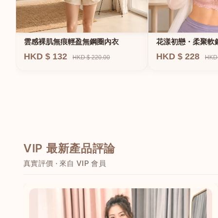
雲感裸肌無痕輕盈無鋼圈內衣
花漾初戀・柔聚軟
HKD $ 132
HKD $ 228
HKD $ 220.00
HKD 
VIP 最新產品評論
真實評價 · 來自 VIP 會員