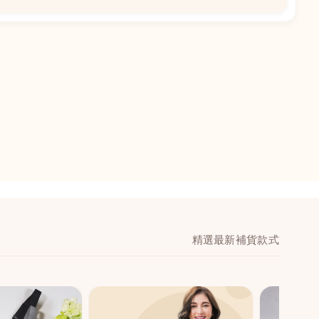
📍
閣地下J鋪-海皇
澳門黑沙環馬場大馬
舖 (萬寧隔離)
🕒
11:00-20:00
📞
28474006
💬
WeChat：icmarts0
精選最新補貨款式