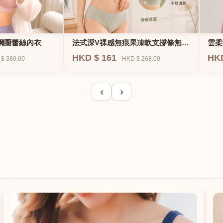
法式深V祼感無痕果凍軟支撐條無鋼
鋼圈蕾絲內衣
雲柔
圈內衣
HKD $ 161
HK
HKD $ 268.00
$ 380.00
‹
›