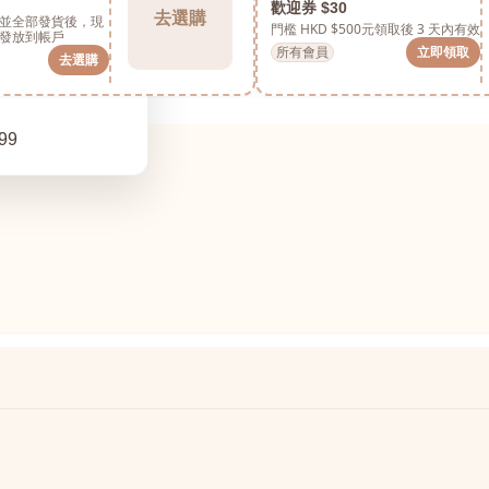
歡迎券 $30
去選購
並全部發貨後，現
門檻 HKD $500元
領取後 3 天內有效
發放到帳戶
所有會員
立即領取
去選購
99