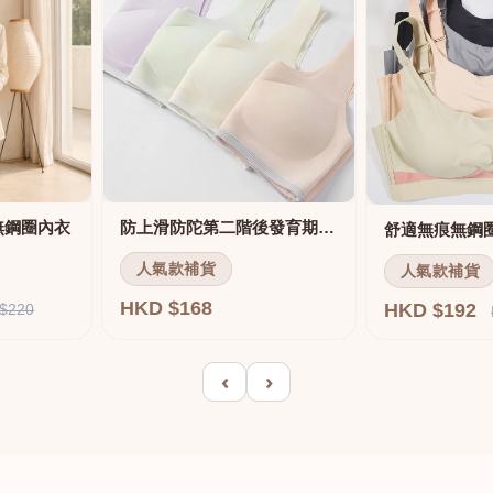
無鋼圈內衣
防上滑防陀第二階後發育期內衣
人氣款補貨
人氣款補貨
HKD $168
HKD $192
$220
‹
›