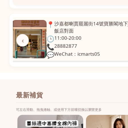
📍
澳門啤利喇街121號珍興樓L1舖
面
🕒
11:00-20:00
‹
📞
28331971
💬
WeChat：icmarts02
最新補貨
可左右滑動、拖曳捲軸、或使用下方箭嘴切換以瀏覽更多