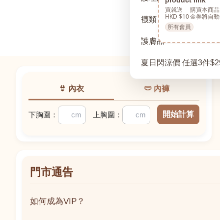
買就送
購買本商品
HKD $10
金券將自動
襪類
所有會員
護膚品
夏日閃涼價 任選3件$2
👙 內衣
🩲 內褲
開始計算
下胸圍：
上胸圍：
門市通告
如何成為VIP？
如何成為VIP？