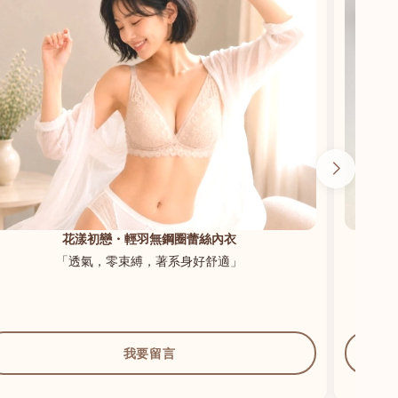
花漾初戀・輕羽無鋼圈蕾絲內衣
「透氣，零束縛，著系身好舒適」
我要留言