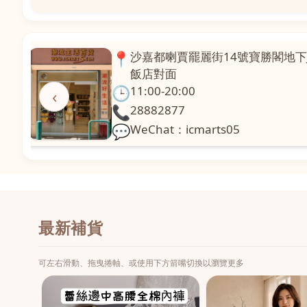
📍
澳門啤利喇街121號珍興樓L1舖
面
🕒
11:00-20:00
‹
📞
28331971
💬
WeChat：icmarts02
最新補貨
可左右滑動、拖曳捲軸、或使用下方箭嘴切換以瀏覽更多