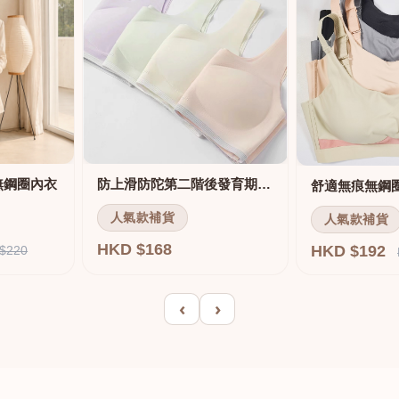
無鋼圈內衣
防上滑防陀第二階後發育期內衣
人氣款補貨
人氣款補貨
HKD $168
HKD $192
$220
‹
›