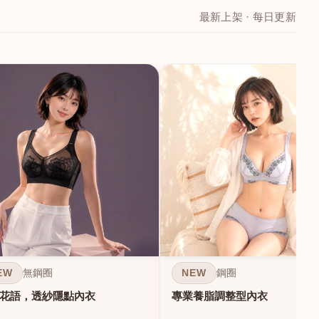
最新上架 · 每日更新
EW
NEW
無鋼圈
鋼圈
花語，透紗隱點內衣
專業養脂調整型內衣