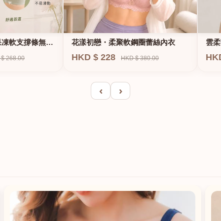
果凍軟支撐條無鋼
花漾初戀・柔聚軟鋼圈蕾絲內衣
雲柔
HKD $ 228
HK
$ 268.00
HKD $ 380.00
‹
›