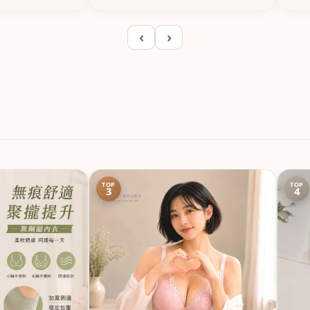
‹
›
TOP
TOP
3
4