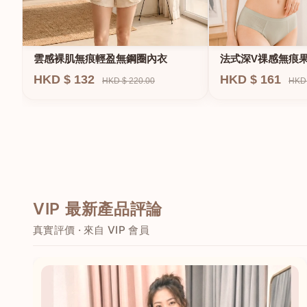
法式深V祼感無痕
雲感裸肌無痕輕盈無鋼圈內衣
圈內衣
HKD $ 161
HKD $ 132
HKD 
HKD $ 220.00
VIP 最新產品評論
真實評價 · 來自 VIP 會員