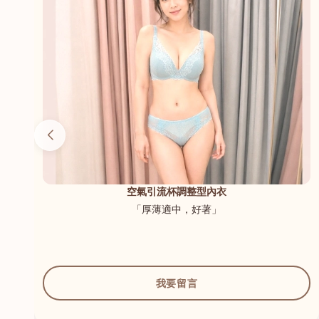
（內
空氣引流杯調整型內衣
「厚薄適中，好著」
我要留言