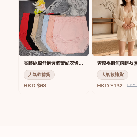
高腰純棉舒適透氣蕾絲花邊三角褲
雲感裸肌無痕輕盈
人氣款補貨
人氣款補貨
HKD $68
HKD $132
HKD 