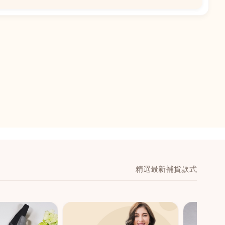
📍
閣地下J鋪-海皇
澳門黑沙環馬場大馬
舖 (萬寧隔離)
🕒
11:00-20:00
📞
28474006
💬
WeChat：icmarts0
精選最新補貨款式