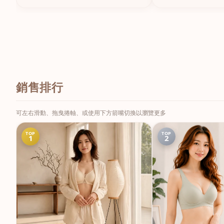
銷售排行
可左右滑動、拖曳捲軸、或使用下方箭嘴切換以瀏覽更多
TOP
TOP
1
2