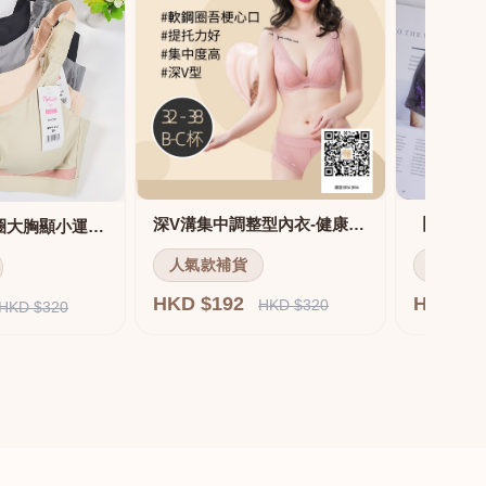
深V溝集中調整型內衣-健康軟鋼圈
舒適無痕無鋼圈大胸顯小運動內衣
人氣款補貨
人氣款
HKD $192
HKD $
HKD $320
HKD $320