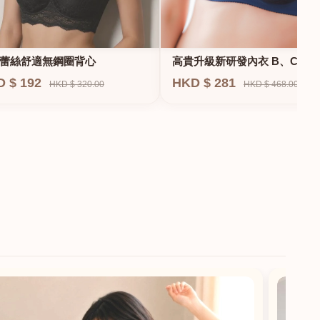
蕾絲舒適無鋼圈背心
高貴升級新研發內衣 B、C、D
E、F專業養脂術系列
D $ 192
HKD $ 281
HKD $ 320.00
HKD $ 468.00