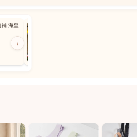
📍
 粵華廣場對
沙嘉都喇賈罷麗街14號寶勝
飯店對面
🕒
11:00-20:00
›
📞
28882877
💬
WeChat：icmarts05