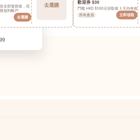
歡迎券 $30
去選購
並全部發貨後，現
門檻 HKD $500元
領取後 3 天內有效
發放到帳戶
所有會員
立即領取
去選購
99