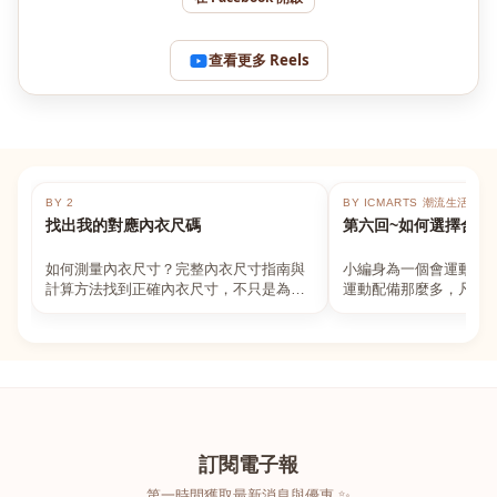
查看更多 Reels
BY 2
BY ICMARTS 潮流生活百貨
找出我的對應內衣尺碼
第六回~如何選擇合適
如何測量內衣尺寸？完整內衣尺寸指南與
小編身為一個會運動的
計算方法找到正確內衣尺寸，不只是為了
運動配備那麼多，凡舉
數字好看，而是為了長時間穿著的舒適與
動上衣，外套，內衣，
支撐。如果你...
堆！真的很多人...
訂閱電子報
第一時間獲取最新消息與優惠 ✨