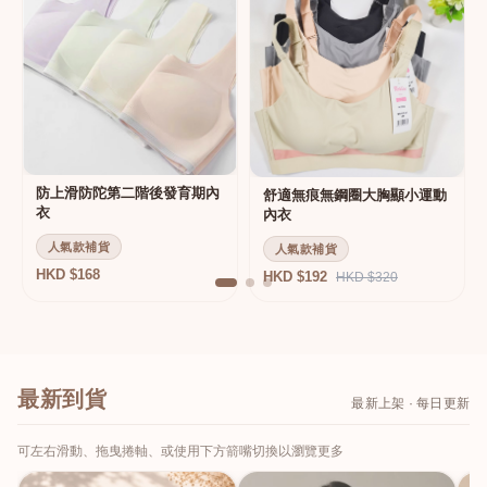
防上滑防陀第二階後發育期內
舒適無痕無鋼圈大胸顯小運動
衣
內衣
人氣款補貨
人氣款補貨
HKD $168
HKD $192
HKD $320
最新到貨
最新上架 · 每日更新
可左右滑動、拖曳捲軸、或使用下方箭嘴切換以瀏覽更多