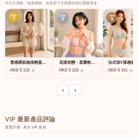
可左右滑動、拖曳捲軸、或使用下方箭嘴切換以瀏覽更多
TOP
TOP
TOP
1
2
3
法式深V祼感無
雲感裸肌無痕輕盈無
花漾初戀・柔聚軟鋼
凍軟支撐條無鋼
鋼圈內衣
圈蕾絲內衣
HKD $ 161
HKD $ 132
HKD $ 228
起
起
起
衣
‹
›
VIP 最新產品評論
真實評價 · 來自 VIP 會員