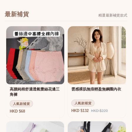
最新補貨
精選最新補貨款式
高腰純棉舒適透氣蕾絲花邊三
雲感裸肌無痕輕盈無鋼圈內衣
角褲
人氣款補貨
人氣款補貨
HKD $132
HKD $220
HKD $68