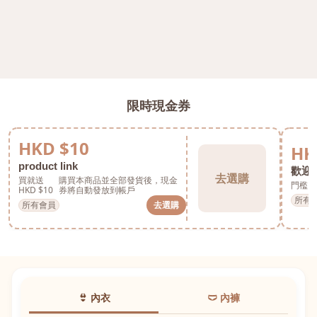
限時現金券
HKD $10
HK
product link
歡迎券
去選購
買就送
購買本商品並全部發貨後，現金
門檻 H
HKD $10
券將自動發放到帳戶
所有
所有會員
去選購
👙 內衣
🩲 內褲