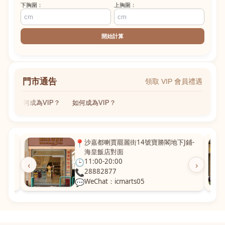
下胸圍：
上胸圍：
開始計算
門市通告
領取 VIP 會員禮遇
如何成為VIP？
如何成為VIP？
粵華廣
📍
沙嘉都喇賈罷麗街14號寶勝閣地下J鋪-
海皇飯店對面
🕒
11:00-20:00
‹
›
📞
28882877
💬
WeChat：icmarts05