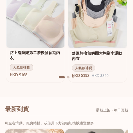
防上滑防陀第二階後發育期內
舒適無痕無鋼圈大胸顯小運動
衣
內衣
人氣款補貨
人氣款補貨
HKD $168
HKD $192
HKD $320
最新到貨
最新上架 · 每日更新
可左右滑動、拖曳捲軸、或使用下方箭嘴切換以瀏覽更多