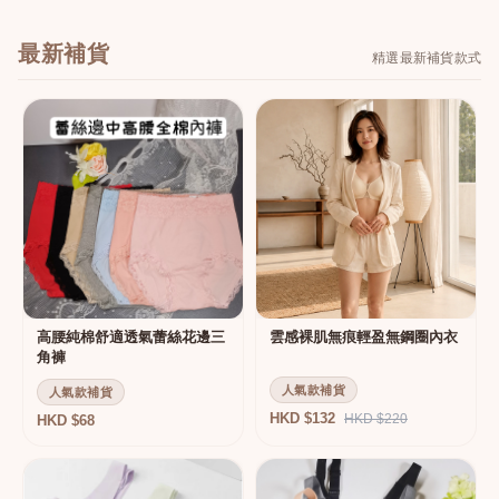
最新補貨
精選最新補貨款式
高腰純棉舒適透氣蕾絲花邊三
雲感裸肌無痕輕盈無鋼圈內衣
角褲
人氣款補貨
人氣款補貨
HKD $132
HKD $220
HKD $68