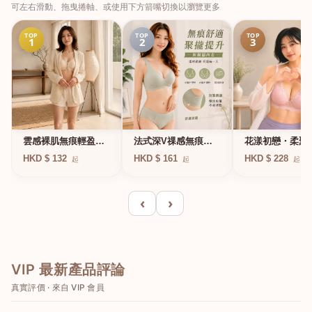
可左右滑動、拖曳捲軸、或使用下方箭嘴切換以瀏覽更多
TOP
TOP
TOP
1
2
3
法式深V祼感無痕果
雲感裸肌無痕輕盈無
花漾初戀・柔聚
凍軟支撐條無鋼圈內
鋼圈內衣
圈蕾絲內衣
HKD $ 161
HKD $ 132
HKD $ 228
起
起
起
衣
‹
›
VIP 最新產品評論
真實評價 · 來自 VIP 會員