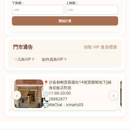
下胸圍：
上胸圍：
開始計算
門市通告
領取 VIP 會員禮遇
如何成為VIP？
如何成為VIP？
粵華廣
📍
沙嘉都喇賈罷麗街14號寶勝閣地下J鋪-
海皇飯店對面
🕒
11:00-20:00
‹
›
📞
28882877
💬
WeChat：icmarts05