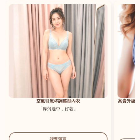
港澳中文
English
空氣引流杯調整型內衣
高貴升級新
「厚薄適中，好著」
我要留言