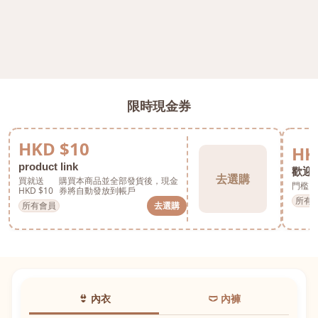
限時現金券
HKD $10
HK
product link
歡迎券
去選購
買就送
購買本商品並全部發貨後，現金
門檻 H
HKD $10
券將自動發放到帳戶
所有
所有會員
去選購
👙 內衣
🩲 內褲