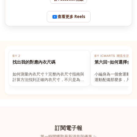
查看更多 Reels
BY 2
BY ICMARTS 潮流生活百貨
找出我的對應內衣尺碼
第六回~如何選擇合適
如何測量內衣尺寸？完整內衣尺寸指南與
小編身為一個會運動的
計算方法找到正確內衣尺寸，不只是為了
運動配備那麼多，凡舉
數字好看，而是為了長時間穿著的舒適與
動上衣，外套，內衣，
支撐。如果你...
堆！真的很多人...
訂閱電子報
第一時間獲取最新消息與優惠 ✨