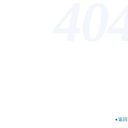
40
◂ 返