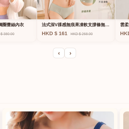
法式深V祼感無痕果凍軟支撐條無鋼
鋼圈蕾絲內衣
雲柔
圈內衣
HKD $ 161
HK
HKD $ 268.00
$ 380.00
‹
›