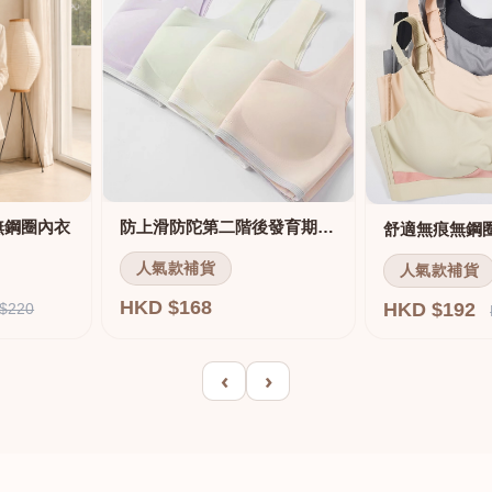
無鋼圈內衣
防上滑防陀第二階後發育期內衣
人氣款補貨
人氣款補貨
HKD $168
HKD $192
$220
‹
›