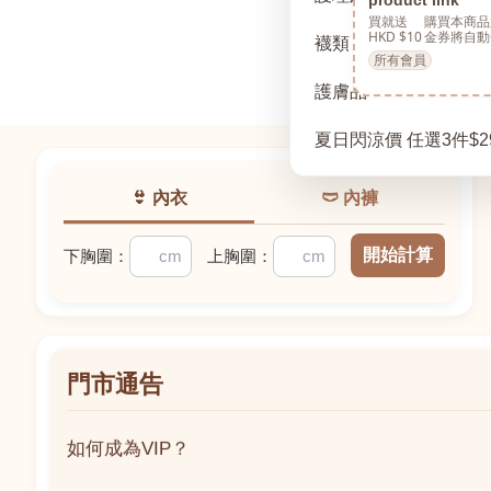
買就送
購買本商品
HKD $10
金券將自動
襪類
所有會員
護膚品
夏日閃涼價 任選3件$2
👙 內衣
🩲 內褲
開始計算
下胸圍：
上胸圍：
門市通告
如何成為VIP？
如何成為VIP？