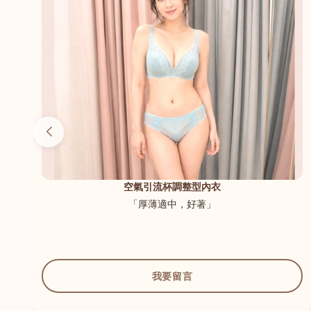
（內
空氣引流杯調整型內衣
「厚薄適中，好著」
我要留言