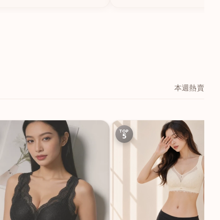
本週熱賣
TOP
5