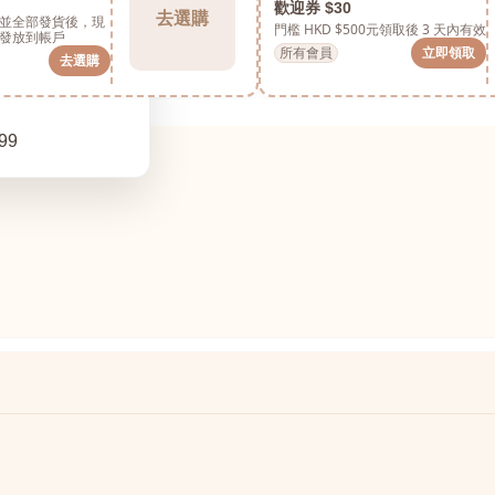
歡迎券 $30
去選購
並全部發貨後，現
門檻 HKD $500元
領取後 3 天內有效
發放到帳戶
所有會員
立即領取
去選購
99