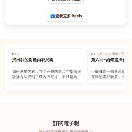
查看更多 Reels
BY 2
BY ICMARTS 潮流生活百貨
找出我的對應內衣尺碼
第六回~如何選擇合適
如何測量內衣尺寸？完整內衣尺寸指南與
小編身為一個會運動的
計算方法找到正確內衣尺寸，不只是為了
運動配備那麼多，凡舉
數字好看，而是為了長時間穿著的舒適與
動上衣，外套，內衣，
支撐。如果你...
堆！真的很多人...
訂閱電子報
第一時間獲取最新消息與優惠 ✨