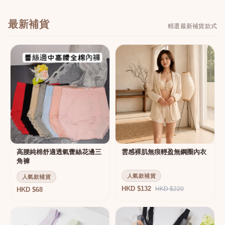
最新補貨
精選最新補貨款式
高腰純棉舒適透氣蕾絲花邊三
雲感裸肌無痕輕盈無鋼圈內衣
角褲
人氣款補貨
人氣款補貨
HKD $132
HKD $220
HKD $68