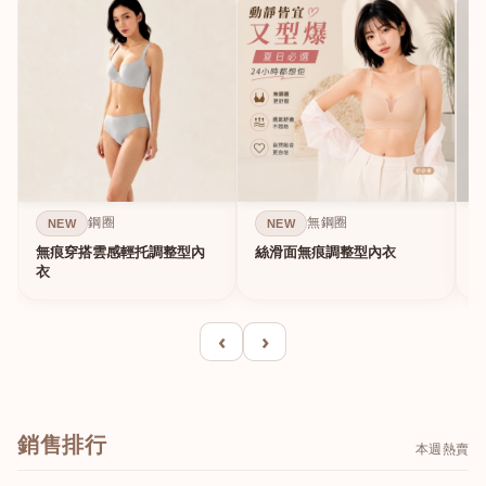
鋼圈
無鋼圈
NEW
NEW
無痕穿搭雲感輕托調整型內
絲滑面無痕調整型內衣
A
衣
‹
›
銷售排行
本週熱賣