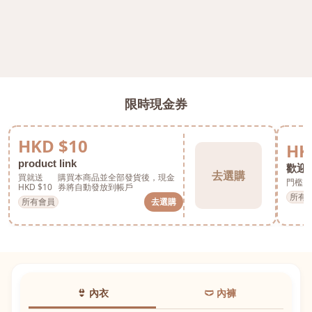
限時現金券
HKD $10
HK
product link
歡迎券
去選購
買就送
購買本商品並全部發貨後，現金
門檻 H
HKD $10
券將自動發放到帳戶
所有
所有會員
去選購
👙 內衣
🩲 內褲