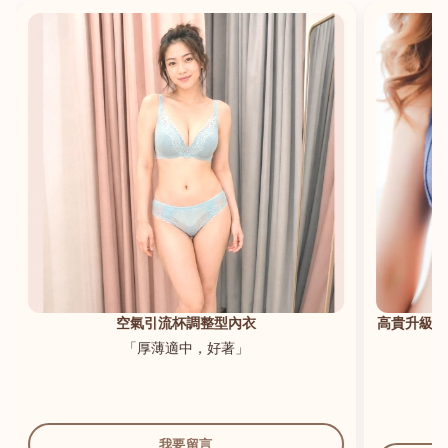
港澳中文
English
空氣引流杯調整型內衣
高貴升級新
「厚薄適中，好著」
我要留言