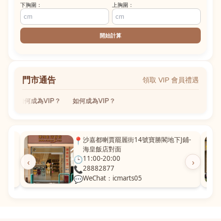
下胸圍：
上胸圍：
開始計算
門市通告
領取 VIP 會員禮遇
如何成為VIP？
如何成為VIP？
粵華廣
📍
沙嘉都喇賈罷麗街14號寶勝閣地下J鋪-
海皇飯店對面
🕒
11:00-20:00
‹
›
📞
28882877
💬
WeChat：icmarts05