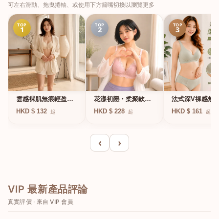
可左右滑動、拖曳捲軸、或使用下方箭嘴切換以瀏覽更多
TOP
TOP
TOP
1
2
3
法式深V祼感無
雲感裸肌無痕輕盈無
花漾初戀・柔聚軟鋼
凍軟支撐條無鋼
鋼圈內衣
圈蕾絲內衣
HKD $ 161
HKD $ 132
HKD $ 228
起
起
起
衣
‹
›
VIP 最新產品評論
真實評價 · 來自 VIP 會員