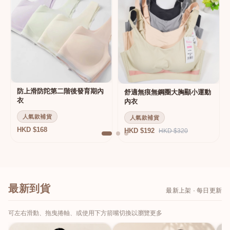
防上滑防陀第二階後發育期內
舒適無痕無鋼圈大胸顯小運動
衣
內衣
人氣款補貨
人氣款補貨
HKD $168
HKD $192
HKD $320
最新到貨
最新上架 · 每日更新
可左右滑動、拖曳捲軸、或使用下方箭嘴切換以瀏覽更多