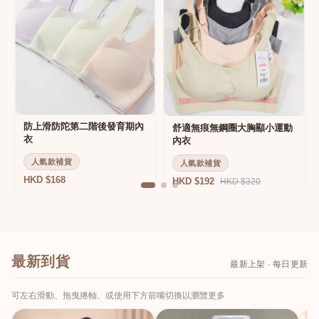
防上滑防陀第二階後發育期內
舒適無痕無鋼圈大胸顯小運動
衣
內衣
人氣款補貨
人氣款補貨
HKD $168
HKD $192
HKD $320
最新到貨
最新上架 · 每日更新
可左右滑動、拖曳捲軸、或使用下方箭嘴切換以瀏覽更多