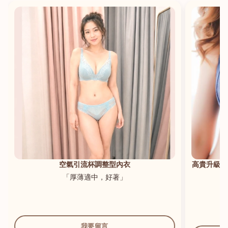
港澳中文
English
空氣引流杯調整型內衣
高貴升級新
「厚薄適中，好著」
我要留言