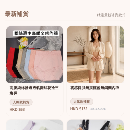
最新補貨
精選最新補貨款式
高腰純棉舒適透氣蕾絲花邊三
雲感裸肌無痕輕盈無鋼圈內衣
角褲
人氣款補貨
人氣款補貨
HKD $132
HKD $220
HKD $68