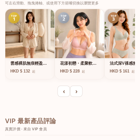
可左右滑動、拖曳捲軸、或使用下方箭嘴切換以瀏覽更多
TOP
TOP
TOP
1
2
3
法式深V祼感無
雲感裸肌無痕輕盈無
花漾初戀・柔聚軟鋼
凍軟支撐條無鋼
鋼圈內衣
圈蕾絲內衣
HKD $ 161
HKD $ 132
HKD $ 228
起
起
起
衣
‹
›
VIP 最新產品評論
真實評價 · 來自 VIP 會員