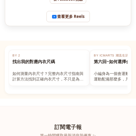
查看更多 Reels
BY 2
BY ICMARTS 潮流生活百貨
找出我的對應內衣尺碼
第六回~如何選擇合適
如何測量內衣尺寸？完整內衣尺寸指南與
小編身為一個會運動的
計算方法找到正確內衣尺寸，不只是為了
運動配備那麼多，凡舉
數字好看，而是為了長時間穿著的舒適與
動上衣，外套，內衣，
支撐。如果你...
堆！真的很多人...
訂閱電子報
第一時間獲取最新消息與優惠 ✨