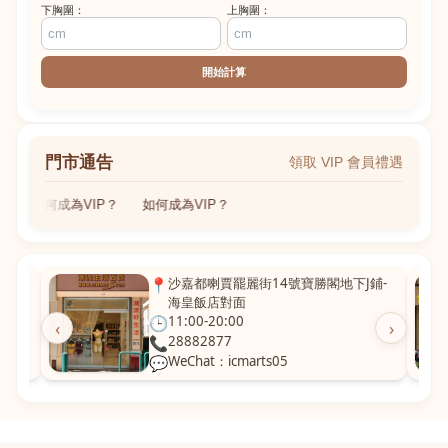
下胸圍：
上胸圍：
開始計算
門市通告
領取 VIP 會員禮遇
如何成為VIP？
如何成為VIP？
粵華廣
📍
沙嘉都喇賈罷麗街14號寶勝閣地下J鋪-
海皇飯店對面
🕒
11:00-20:00
‹
›
📞
28882877
💬
WeChat：icmarts05