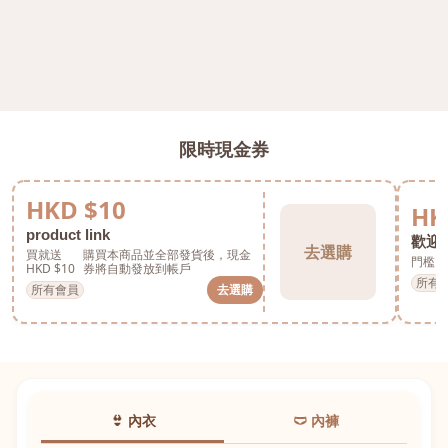
限時現金券
HKD $10
HK
product link
歡迎券
去選購
買就送
購買本商品並全部發貨後，現金
門檻 H
HKD $10
券將自動發放到帳戶
所有
所有會員
去選購
👙 內衣
🩲 內褲