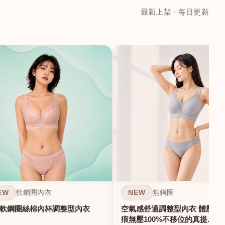
最新上架 · 每日更新
EW
NEW
軟鋼圈內衣
無鋼圈
軟鋼圈絲棉內杯調整型內衣
空氣感舒適調整型內衣 體壓雕塑
痕無壓100%不移位的真提...