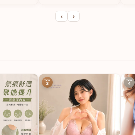
‹
›
TOP
TOP
3
4