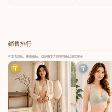
銷售排行
可左右滑動、拖曳捲軸、或使用下方箭嘴切換以瀏覽更多
TOP
TOP
1
2