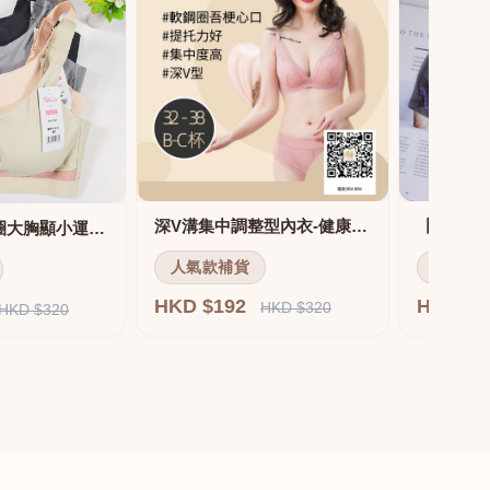
深V溝集中調整型內衣-健康軟鋼圈
舒適無痕無鋼圈大胸顯小運動內衣
人氣款補貨
人氣款
HKD $192
HKD $
HKD $320
HKD $320