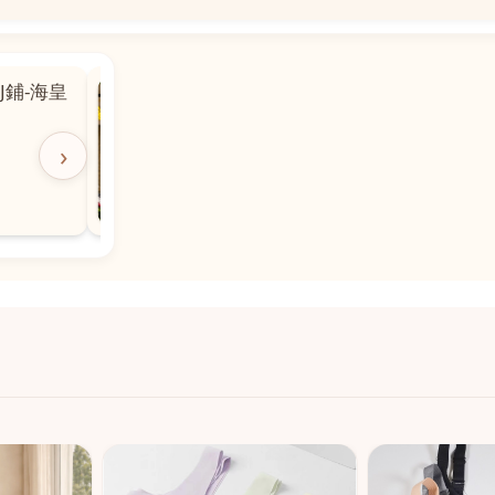
📍
 粵華廣場對
沙嘉都喇賈罷麗街14號寶勝
飯店對面
🕒
11:00-20:00
›
📞
28882877
💬
WeChat：icmarts05