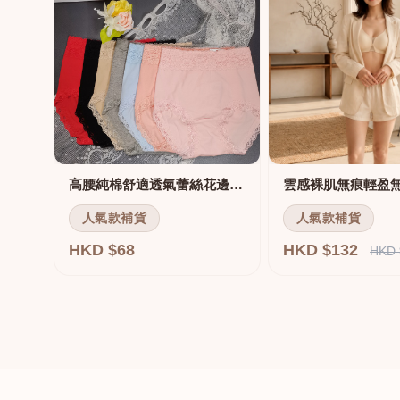
高腰純棉舒適透氣蕾絲花邊三角褲
雲感裸肌無痕輕盈
人氣款補貨
人氣款補貨
HKD $68
HKD $132
HKD 