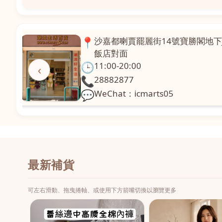
📍
澳門啤利喇街121號珍興樓L1舖
面
🕒
11:00-20:00
‹
📞
28331971
💬
WeChat：icmarts02
最新補貨
可左右滑動、拖曳捲軸、或使用下方箭嘴切換以瀏覽更多