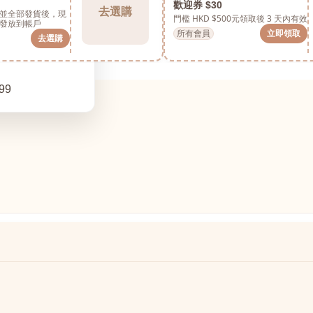
歡迎券 $30
去選購
並全部發貨後，現
門檻 HKD $500元
領取後 3 天內有效
發放到帳戶
所有會員
立即領取
去選購
99