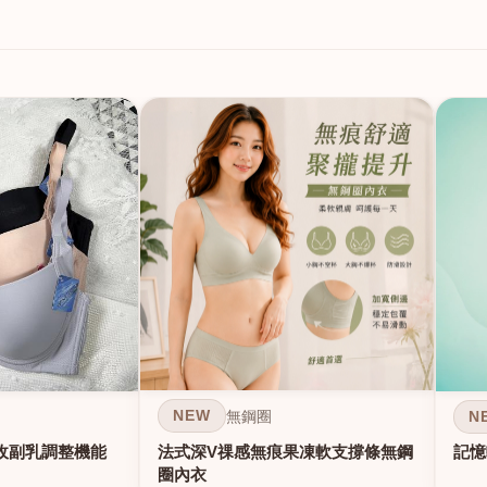
NEW
N
無鋼圈
法式深V祼感無痕果凍軟支撐條無鋼
收副乳調整機能
記憶
圈內衣