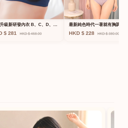
升級新研發內衣 B、C、D、
最新純色時代一著就有胸調整
F專業養脂術系列
衣-專治小胸 蝴蝶肌位矯正型內
D $ 281
HKD $ 228
HKD $ 468.00
HKD $ 380.00