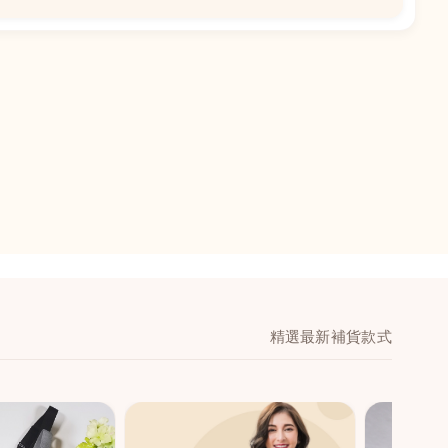
📍
閣地下J鋪-海皇
澳門黑沙環馬場大馬
舖 (萬寧隔離)
🕒
11:00-20:00
📞
28474006
💬
WeChat：icmarts0
精選最新補貨款式