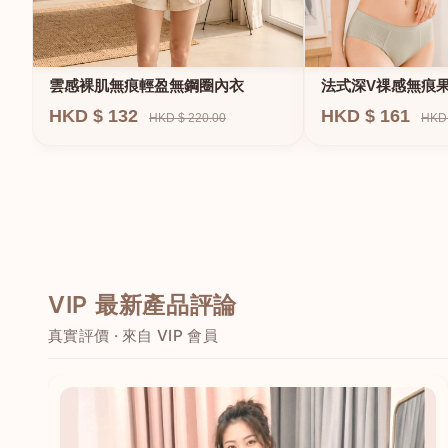
法式深V祼感無痕
雲感裸肌無痕輕盈無鋼圈內衣
圈內衣
HKD $ 161
HKD $ 132
HKD 
HKD $ 220.00
VIP 最新產品評論
真實評價 · 來自 VIP 會員