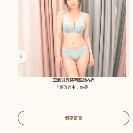
（內
空氣引流杯調整型內衣
「厚薄適中，好著」
我要留言