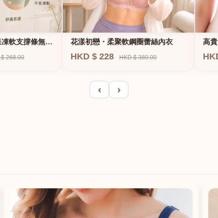
果凍軟支撐條無鋼
花漾初戀・柔聚軟鋼圈蕾絲內衣
高貴
E、
HKD $ 228
HK
$ 268.00
HKD $ 380.00
‹
›