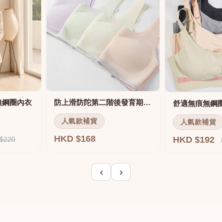
無鋼圈內衣
防上滑防陀第二階後發育期內衣
人氣款補貨
人氣款補貨
HKD $168
HKD $192
$220
‹
›