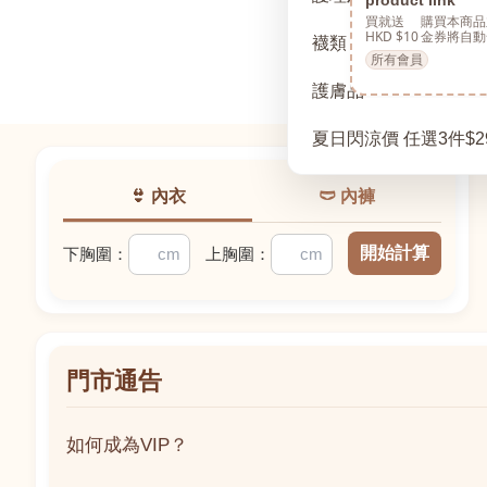
買就送
購買本商品
HKD $10
金券將自動
襪類
所有會員
護膚品
夏日閃涼價 任選3件$2
👙 內衣
🩲 內褲
開始計算
下胸圍：
上胸圍：
門市通告
如何成為VIP？
如何成為VIP？