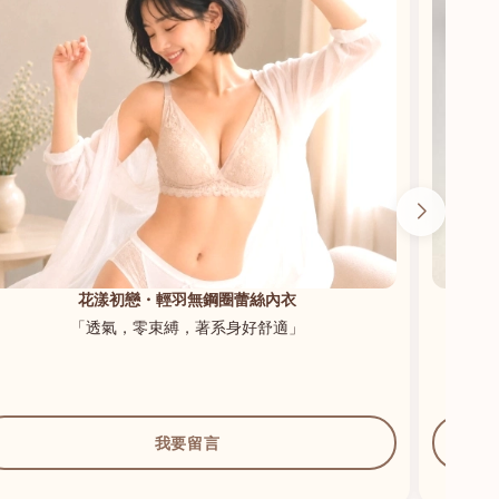
花漾初戀・輕羽無鋼圈蕾絲內衣
「透氣，零束縛，著系身好舒適」
我要留言