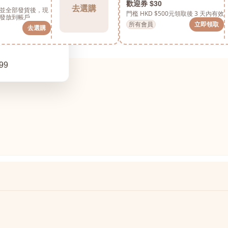
歡迎券 $30
去選購
並全部發貨後，現
門檻 HKD $500元
領取後 3 天內有效
發放到帳戶
所有會員
立即領取
去選購
99