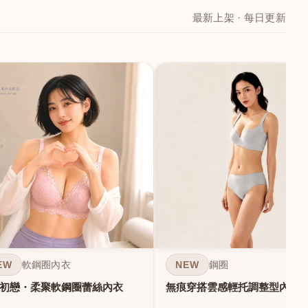
最新上架 · 每日更新
EW
NEW
軟鋼圈內衣
鋼圈
初戀・柔聚軟鋼圈蕾絲內衣
無痕穿搭雲感輕托調整型內衣