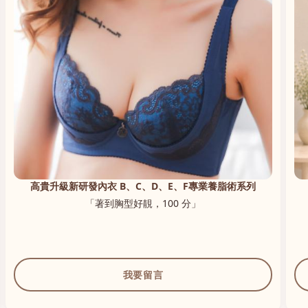
高貴升級新研發內衣 B、C、D、E、F專業養脂術系列
「著到胸型好靚，100 分」
我要留言