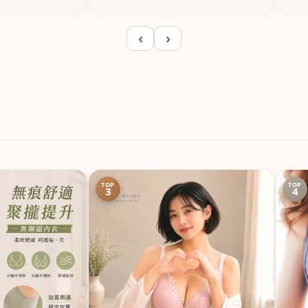
‹
›
TOP
TOP
3
4