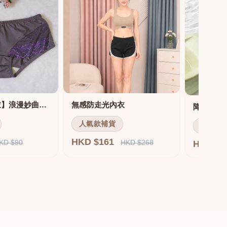
【MIT機能內衣】浪漫妙曲機能調整內衣 配套內褲
無感防走光內衣
人氣款補貨
人氣款
HKD $161
KD $90
HKD $268
HKD $1