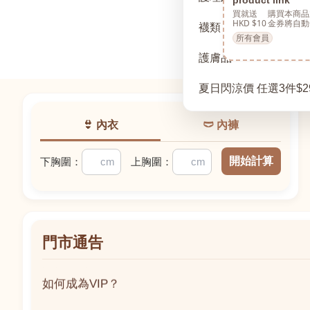
買就送
購買本商品
HKD $10
金券將自動
襪類
所有會員
護膚品
夏日閃涼價 任選3件$2
👙 內衣
🩲 內褲
開始計算
下胸圍：
上胸圍：
門市通告
如何成為VIP？
如何成為VIP？