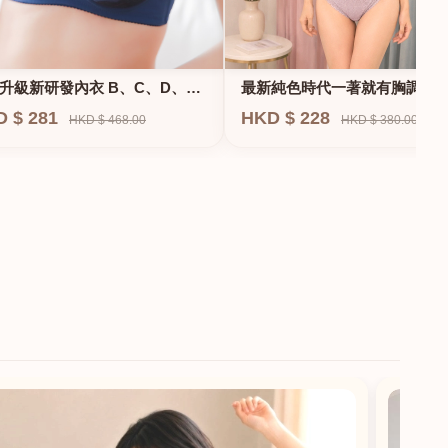
升級新研發內衣 B、C、D、
最新純色時代一著就有胸調整
F專業養脂術系列
衣-專治小胸 蝴蝶肌位矯正型內
D $ 281
HKD $ 228
HKD $ 468.00
HKD $ 380.00