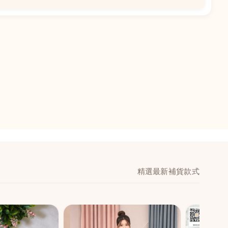
📍
閣地下J鋪-海皇
澳門黑沙環馬場大馬
舖 (萬寧隔離)
🕒
11:00-20:00
📞
28474006
💬
WeChat：icmarts0
精選最新補貨款式