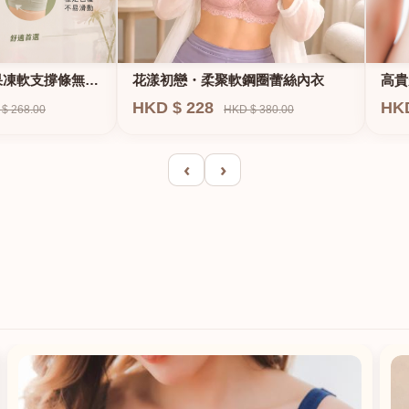
果凍軟支撐條無鋼
花漾初戀・柔聚軟鋼圈蕾絲內衣
高貴
E、
HKD $ 228
HK
$ 268.00
HKD $ 380.00
‹
›