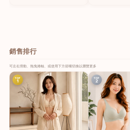
銷售排行
可左右滑動、拖曳捲軸、或使用下方箭嘴切換以瀏覽更多
TOP
TOP
1
2