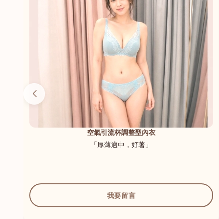
（內
空氣引流杯調整型內衣
「厚薄適中，好著」
我要留言