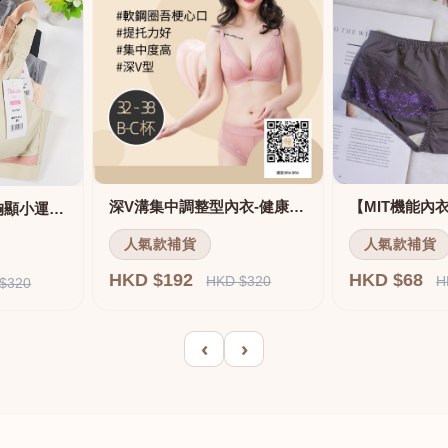
深V溝集中調整型內衣-健康軟鋼圈
舒適無痕無鋼圈大胸顯小運動內衣
人氣款補貨
人氣款補貨
HKD $192
HKD $68
HKD $320
H
$320
‹
›