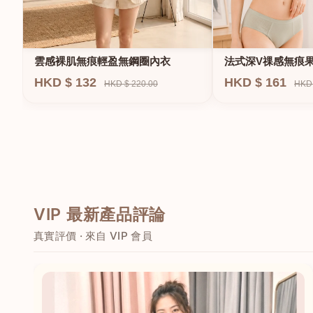
法式深V祼感無痕
雲感裸肌無痕輕盈無鋼圈內衣
圈內衣
HKD $ 161
HKD $ 132
HKD 
HKD $ 220.00
VIP 最新產品評論
真實評價 · 來自 VIP 會員