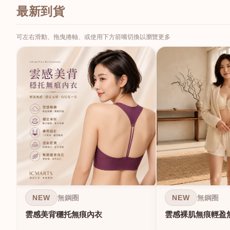
最新到貨
可左右滑動、拖曳捲軸、或使用下方箭嘴切換以瀏覽更多
NEW
NEW
無鋼圈
無鋼圈
雲感美背穩托無痕內衣
雲感裸肌無痕輕盈