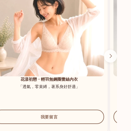
花漾初戀・輕羽無鋼圈蕾絲內衣
「透氣，零束縛，著系身好舒適」
我要留言