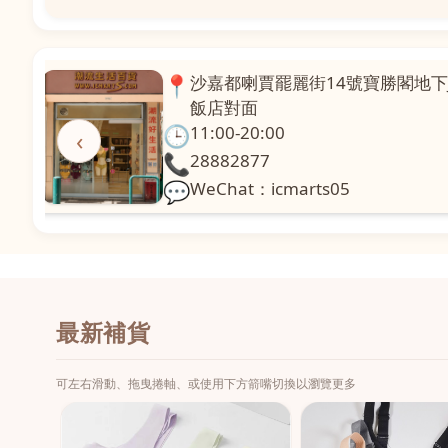
📍
澳門啤利喇街121號珍興樓L1舖
面
🕒
11:00-20:00
‹
📞
28331971
💬
WeChat：icmarts02
最新補貨
可左右滑動、拖曳捲軸、或使用下方箭嘴切換以瀏覽更多