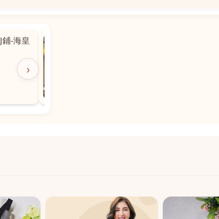
📍
 粵華廣場對
沙嘉都喇賈罷麗街14號寶勝
飯店對面
🕒
11:00-20:00
›
📞
28882877
💬
WeChat：icmarts05