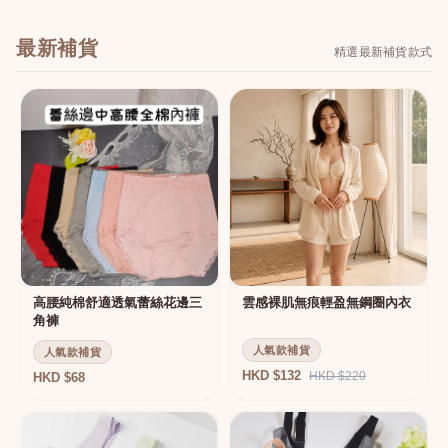
最新補貨
精選最新補貨款式
高腰純棉舒適透氣蕾絲花邊三
雲感裸肌無痕輕盈無鋼圈內衣
角褲
人氣款補貨
人氣款補貨
HKD $132
HKD $220
HKD $68