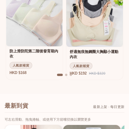
防上滑防陀第二階後發育期內
舒適無痕無鋼圈大胸顯小運動
衣
內衣
人氣款補貨
人氣款補貨
HKD $168
HKD $192
HKD $320
最新到貨
最新上架 · 每日更新
可左右滑動、拖曳捲軸、或使用下方箭嘴切換以瀏覽更多