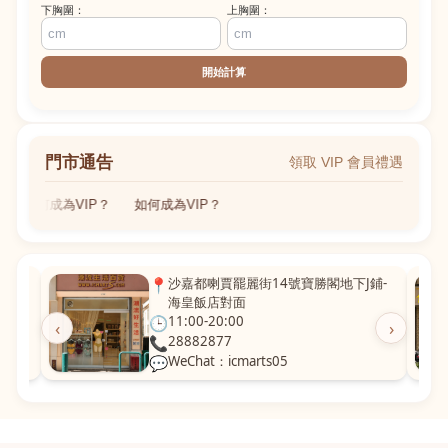
下胸圍：
上胸圍：
開始計算
門市通告
領取 VIP 會員禮遇
如何成為VIP？
如何成為VIP？
粵華廣
📍
沙嘉都喇賈罷麗街14號寶勝閣地下J鋪-
海皇飯店對面
🕒
11:00-20:00
‹
›
📞
28882877
💬
WeChat：icmarts05