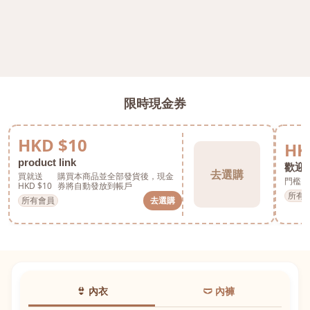
限時現金券
HKD $10
HK
product link
歡迎券
去選購
買就送
購買本商品並全部發貨後，現金
門檻 H
HKD $10
券將自動發放到帳戶
所有
所有會員
去選購
👙 內衣
🩲 內褲