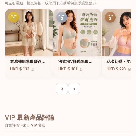
可左右滑動、拖曳捲軸、或使用下方箭嘴切換以瀏覽更多
TOP
TOP
TOP
1
2
3
法式深V祼感無痕果
雲感裸肌無痕輕盈無
花漾初戀・柔聚
凍軟支撐條無鋼圈內
鋼圈內衣
圈蕾絲內衣
HKD $ 161
HKD $ 132
HKD $ 228
起
起
起
衣
‹
›
VIP 最新產品評論
真實評價 · 來自 VIP 會員