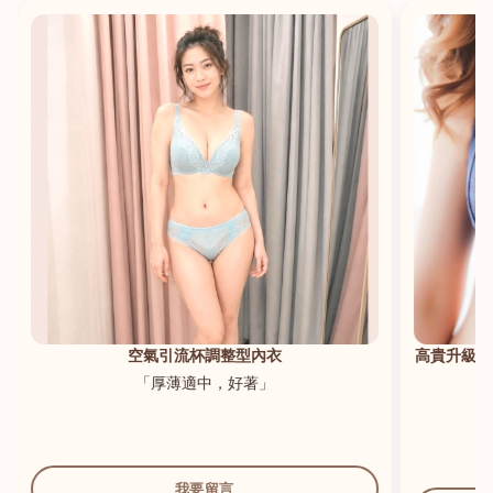
港澳中文
English
空氣引流杯調整型內衣
高貴升級新
「厚薄適中，好著」
我要留言