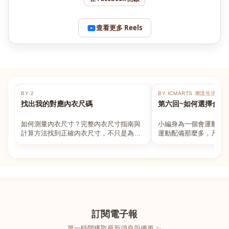
查看更多 Reels
BY 2
BY ICMARTS 潮流生活百貨
找出我的對應內衣尺碼
第六回~如何選擇合適
如何測量內衣尺寸？完整內衣尺寸指南與
小編身為一個會運動的
計算方法找到正確內衣尺寸，不只是為了
運動配備那麼多，凡舉
數字好看，而是為了長時間穿著的舒適與
動上衣，外套，內衣，
支撐。如果你...
堆！真的很多人...
訂閱電子報
第一時間獲取最新消息與優惠 ✨