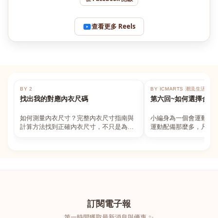
查看更多 Reels
BY 2
BY ICMARTS 潮流生活百貨
找出我的對應內衣尺碼
第六回~如何選擇合適
如何測量內衣尺寸？完整內衣尺寸指南與
小編身為一個會運動的
計算方法找到正確內衣尺寸，不只是為了
運動配備那麼多，凡舉
數字好看，而是為了長時間穿著的舒適與
動上衣，外套，內衣，
支撐。如果你...
堆！真的很多人...
訂閱電子報
第一時間獲取最新消息與優惠 ✨