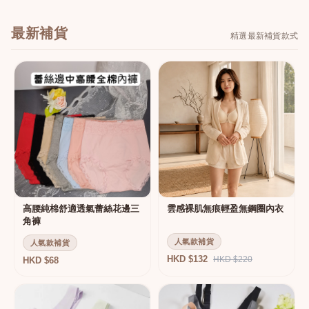
最新補貨
精選最新補貨款式
高腰純棉舒適透氣蕾絲花邊三
雲感裸肌無痕輕盈無鋼圈內衣
角褲
人氣款補貨
人氣款補貨
HKD $132
HKD $220
HKD $68