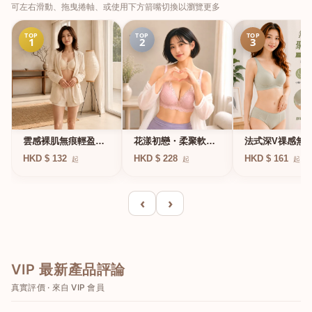
可左右滑動、拖曳捲軸、或使用下方箭嘴切換以瀏覽更多
TOP
TOP
TOP
1
2
3
法式深V祼感無
雲感裸肌無痕輕盈無
花漾初戀・柔聚軟鋼
凍軟支撐條無鋼
鋼圈內衣
圈蕾絲內衣
HKD $ 161
HKD $ 132
HKD $ 228
起
起
起
衣
‹
›
VIP 最新產品評論
真實評價 · 來自 VIP 會員