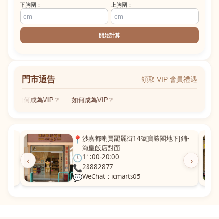
下胸圍：
上胸圍：
開始計算
門市通告
領取 VIP 會員禮遇
如何成為VIP？
如何成為VIP？
粵華廣
📍
沙嘉都喇賈罷麗街14號寶勝閣地下J鋪-
海皇飯店對面
🕒
11:00-20:00
‹
›
📞
28882877
💬
WeChat：icmarts05