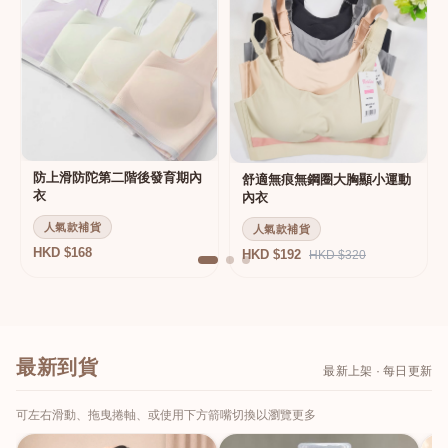
防上滑防陀第二階後發育期內
舒適無痕無鋼圈大胸顯小運動
衣
內衣
人氣款補貨
人氣款補貨
HKD $168
HKD $192
HKD $320
最新到貨
最新上架 · 每日更新
可左右滑動、拖曳捲軸、或使用下方箭嘴切換以瀏覽更多