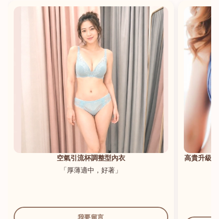
港澳中文
English
空氣引流杯調整型內衣
高貴升級新
「厚薄適中，好著」
我要留言