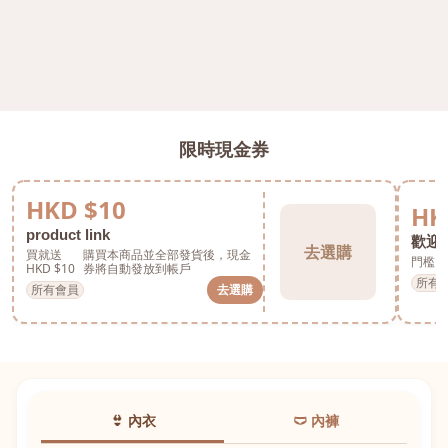
限時現金券
HKD $10
HK
product link
歡迎券
去選購
買就送
購買本商品並全部發貨後，現金
門檻 H
HKD $10
券將自動發放到帳戶
所有
所有會員
去選購
👙 內衣
🩲 內褲