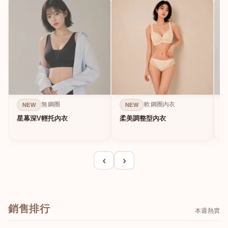
無鋼圈
軟鋼圈內衣
NEW
NEW
星幕深V輕托內衣
柔美調整型內衣
A
‹
›
銷售排行
本週熱賣