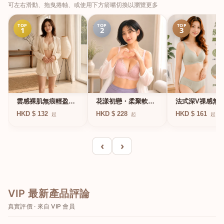
可左右滑動、拖曳捲軸、或使用下方箭嘴切換以瀏覽更多
TOP
TOP
TOP
1
2
3
法式深V祼感無
雲感裸肌無痕輕盈無
花漾初戀・柔聚軟鋼
凍軟支撐條無鋼
鋼圈內衣
圈蕾絲內衣
HKD $ 161
HKD $ 132
HKD $ 228
起
起
起
衣
‹
›
VIP 最新產品評論
真實評價 · 來自 VIP 會員