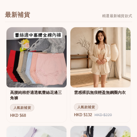
最新補貨
精選最新補貨款式
高腰純棉舒適透氣蕾絲花邊三
雲感裸肌無痕輕盈無鋼圈內衣
角褲
人氣款補貨
人氣款補貨
HKD $132
HKD $220
HKD $68