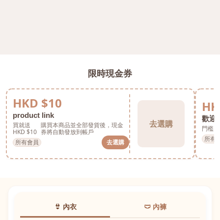
限時現金券
HKD $10
HK
product link
歡迎券
去選購
買就送
購買本商品並全部發貨後，現金
門檻 H
HKD $10
券將自動發放到帳戶
所有
所有會員
去選購
👙 內衣
🩲 內褲