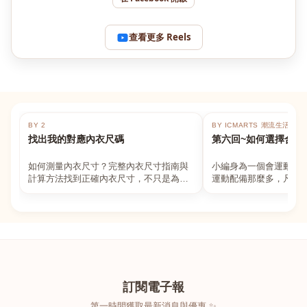
查看更多 Reels
BY 2
BY ICMARTS 潮流生活百貨
找出我的對應內衣尺碼
第六回~如何選擇合適
如何測量內衣尺寸？完整內衣尺寸指南與
小編身為一個會運動的
計算方法找到正確內衣尺寸，不只是為了
運動配備那麼多，凡舉
數字好看，而是為了長時間穿著的舒適與
動上衣，外套，內衣，
支撐。如果你...
堆！真的很多人...
訂閱電子報
第一時間獲取最新消息與優惠 ✨