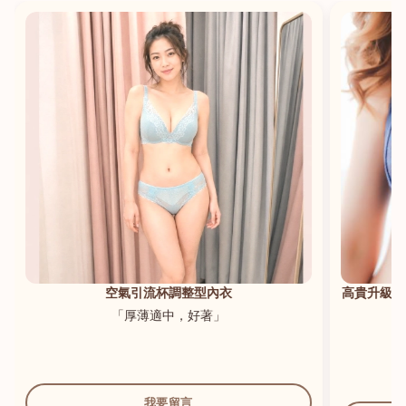
港澳中文
English
空氣引流杯調整型內衣
高貴升級新
「厚薄適中，好著」
我要留言