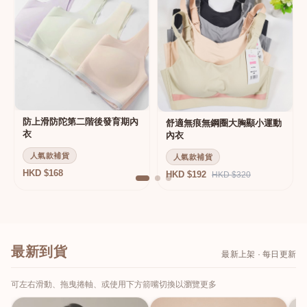
防上滑防陀第二階後發育期內
舒適無痕無鋼圈大胸顯小運動
衣
內衣
人氣款補貨
人氣款補貨
HKD $168
HKD $192
HKD $320
最新到貨
最新上架 · 每日更新
可左右滑動、拖曳捲軸、或使用下方箭嘴切換以瀏覽更多