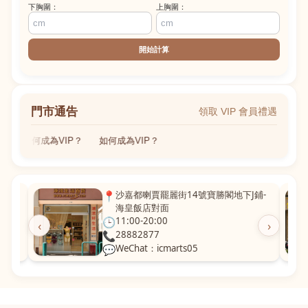
下胸圍：
上胸圍：
開始計算
門市通告
領取 VIP 會員禮遇
如何成為VIP？
如何成為VIP？
粵華廣
📍
沙嘉都喇賈罷麗街14號寶勝閣地下J鋪-
海皇飯店對面
🕒
11:00-20:00
‹
›
📞
28882877
💬
WeChat：icmarts05